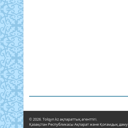
© 2026. Tolqyn.kz ақпараттық агенттігі.
Қазақстан Республикасы Ақпарат және Қоғамдық даму м