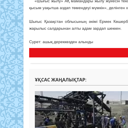
«Шығыс жылу» АҚ мамандары жылу жүйесін тексер
қысым уақытша аздап төмендеуі мүмкін», делінген 
Шығыс Қазақстан облысының әкімі Ермек Көшерб
жарылыс салдарынан алты адам зардап шеккен.
Сурет: ашық дереккөзден алынды
ҰҚСАС ЖАҢАЛЫҚТАР: