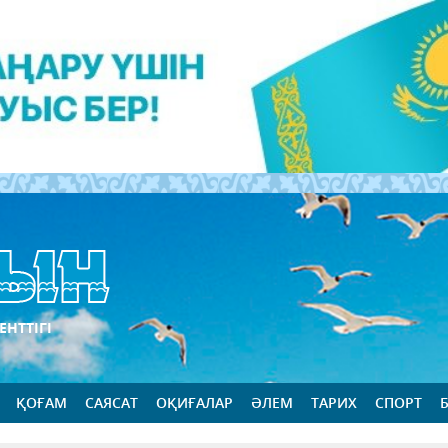
ЕНТТІГІ
ҚОҒАМ
САЯСАТ
ОҚИҒАЛАР
ӘЛЕМ
ТАРИХ
СПОРТ