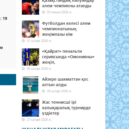
Қазақстандық балуандар
әлем чемпионы атанды
03 тамыз 2026 ж.
 19
Футболдан келесі әлем
чемпионатының
жеңімпазы кім
31 шілде 2026 ж.
ам
«Қайрат» пенальти
сериясында «Омонияны»
жеңіп,
30 шілде 2026 ж.
Айзере шахматтан қос
алтын алды
28 шілде 2026 ж.
Жас теннисші ірі
халықаралық турнирде
үздіктер
27 шілде 2026 ж.