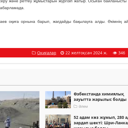
у және реттеу жұмыстарын жүргізіп жатыр. Осыған байланысты 
хабарламада.
аев оқиға орнына барып, жағдайды бақылауға алды. Әкімнің а
Оқиғалар
22 желтоқсан 2024 ж.
346
Өзбекстанда химиялық
зауытта жарылыс болды
Әлем
52 адам көз жұмып, 280 
зардап шекті: Шри-Ланка