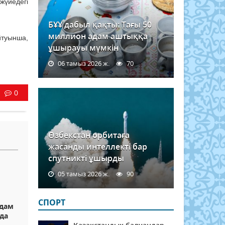
жүйедегі
БҰҰ дабыл қақты: Тағы 50
миллион адам аштыққа
йтуынша,
ұшырауы мүмкін
06 тамыз 2026 ж.
70
0
Өзбекстан орбитаға
жасанды интеллекті бар
спутникті ұшырды
05 тамыз 2026 ж.
90
СПОРТ
адам
да