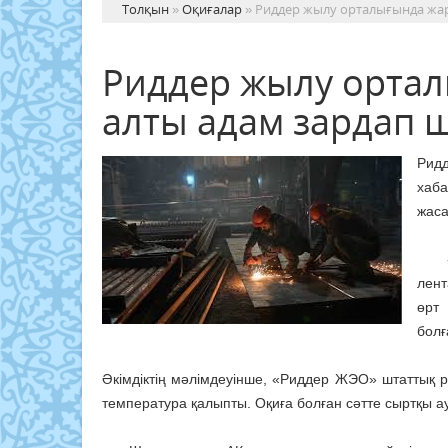
Толқын
»
Оқиғалар
» Риддер жылу орталығында жар
Риддер жылу орта
алты адам зардап ш
Рид
хаб
жаса
«20
лент
өрт
болғ
Әкімдіктің мәлімдеуінше, «Риддер ЖЭО» штаттық 
температура қалыпты. Оқиға болған сәтте сыртқы а