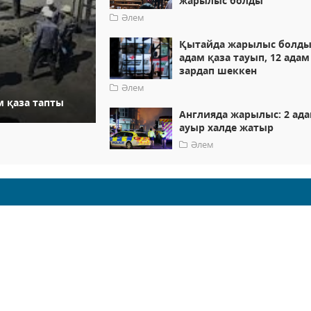
жарылыс болды
Әлем
Қытайда жарылыс болды:
адам қаза тауып, 12 адам
зардап шеккен
Әлем
м қаза тапты
Англияда жарылыс: 2 ад
ауыр халде жатыр
Әлем