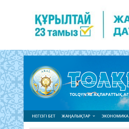
TOLQYN.KZ АҚПАРАТТЫҚ АГ
НЕГІЗГІ БЕТ
ЖАҢАЛЫҚТАР
ЭКОНОМИКА