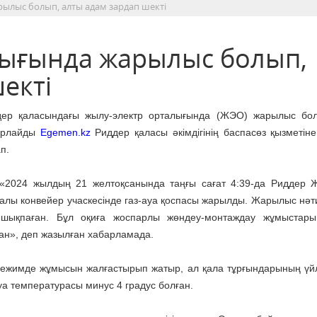
ылыс болып, алты адам зардап шекті
лығында жарылыс болып,
екті
дер қаласындағы жылу-электр орталығында (ЖЭО) жарылыс бо
арлайды
Egemen.kz
Риддер қаласы әкімдігінің баспасөз қызметіне
п.
24 жылдың 21 желтоқсанында таңғы сағат 4:39-да Риддер 
алы конвейер учаскесінде газ-ауа қоспасы жарылды. Жарылыс нәт
 шықпаған. Бұл оқиға жоспарлы жөндеу-монтаждау жұмыстары
ан», деп жазылған хабарламада.
режимде жұмысын жалғастырып жатыр, ал қала тұрғындарының үйл
уа температурасы минус 4 градус болған.