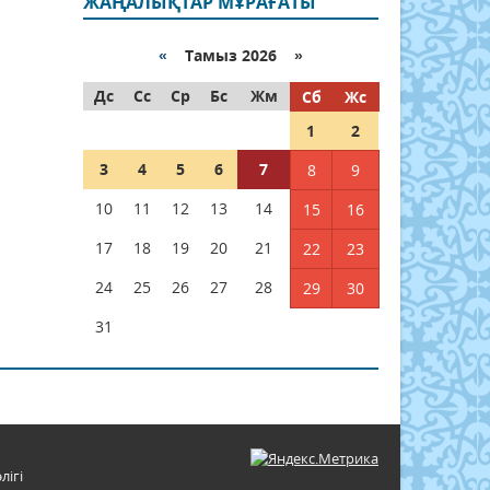
ЖАҢАЛЫҚТАР МҰРАҒАТЫ
«
Тамыз 2026 »
Дс
Сс
Ср
Бс
Жм
Сб
Жс
1
2
3
4
5
6
7
8
9
10
11
12
13
14
15
16
17
18
19
20
21
22
23
24
25
26
27
28
29
30
31
лігі