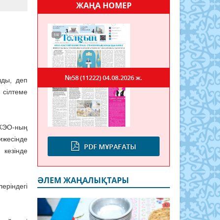
ЖАҢА НОМЕР
№58 (11222)
04.08.2026 ж.
лды, деп
 сілтеме
ЖЭО-ның
ижесінде
PDF МҰРАҒАТЫ
 кезінде
ӘЛЕМ ЖАҢАЛЫҚТАРЫ
еріндегі