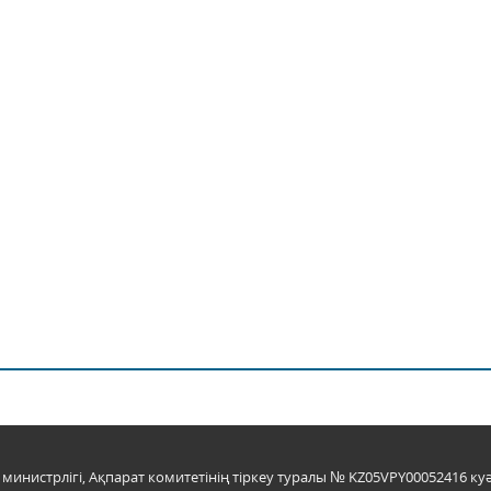
инистрлігі, Ақпарат комитетінің тіркеу туралы № KZ05VPY00052416 куә