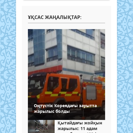
ҰҚСАС ЖАҢАЛЫҚТАР:
Оңтүстік Кореядағы зауытта
жарылыс болды
Қытайдағы жойқын
жарылыс: 11 адам