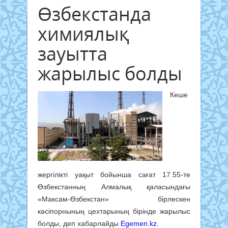
Өзбекстанда
химиялық
зауытта
жарылыс болды
Кеше
жергілікті уақыт бойынша сағат 17.55-те
Өзбекстанның Алмалық қаласындағы
«Максам-Өзбекстан» бірлескен
кәсіпорнының цехтарының бірінде жарылыс
болды, деп хабарлайды
Egemen.kz.