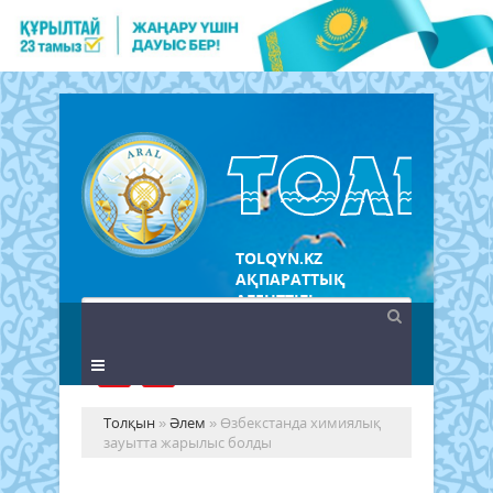
TOLQYN.KZ
АҚПАРАТТЫҚ
АГЕНТТІГІ
Толқын
»
Әлем
» Өзбекстанда химиялық
зауытта жарылыс болды