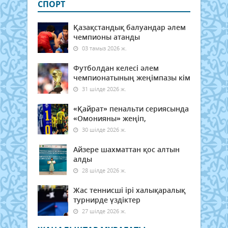
СПОРТ
Қазақстандық балуандар әлем
чемпионы атанды
03 тамыз 2026 ж.
Футболдан келесі әлем
чемпионатының жеңімпазы кім
31 шілде 2026 ж.
«Қайрат» пенальти сериясында
«Омонияны» жеңіп,
30 шілде 2026 ж.
Айзере шахматтан қос алтын
алды
28 шілде 2026 ж.
Жас теннисші ірі халықаралық
турнирде үздіктер
27 шілде 2026 ж.