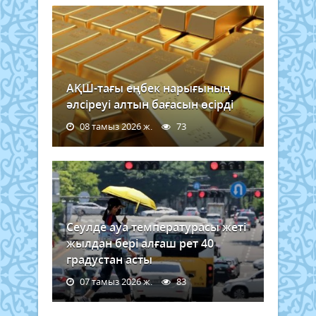
АҚШ-тағы еңбек нарығының
әлсіреуі алтын бағасын өсірді
08 тамыз 2026 ж.
73
Сеулде ауа температурасы жеті
жылдан бері алғаш рет 40
градустан асты
07 тамыз 2026 ж.
83