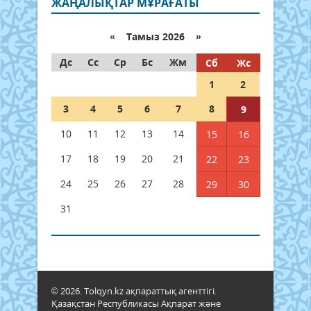
ЖАҢАЛЫҚТАР МҰРАҒАТЫ
«
Тамыз 2026 »
Дс
Сс
Ср
Бс
Жм
Сб
Жс
1
2
3
4
5
6
7
8
9
10
11
12
13
14
15
16
17
18
19
20
21
22
23
24
25
26
27
28
29
30
31
© 2026. Tolqyn.kz ақпараттық агенттігі.
Қазақстан Республикасы Ақпарат және