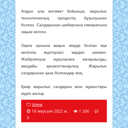
Алдын ала мәлімет бойынша, жарылыс
технологиялық процестің бұзылуынан
болған. Салдарынан шеберхана ғимаратына
зақым келген.
Оқиға орнына жақын жерде болған жүк
көлігінің жүргізушісі зардап шеккен.
Жәбірленуші ауруханаға жатқызылды,
жағдайы қанағаттанарлық. Жарылыс
салдарынан қаза болғандар жоқ.
Қазір жарылыс салдарын жою жұмыстары
жүріп жатыр.
Әлем
16 маусым 2022 ж.
1 206
0