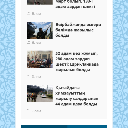
мерт болып, 133-і
адам зардап шекті
Әлем
Әзірбайжанда әскери
бөлімде жарылыс
болды
Әлем
52 адам көз жұмып,
280 адам зардап
шекті: Шри-Ланкада
жарылыс болды
Әлем
Қытайдағы
химзауыттың
жарылу салдарынан
44 адам қаза болды
Әлем