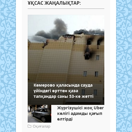
ҰҚСАС ЖАҢАЛЫҚТАР:
Кемерово қаласында сауда
үйіндегі өрттен қаза
тапқандар саны 53-ке жетті
Жүргізушісі жоқ Uber
көлігі адамды қағып
өлтірді
Оқиғалар