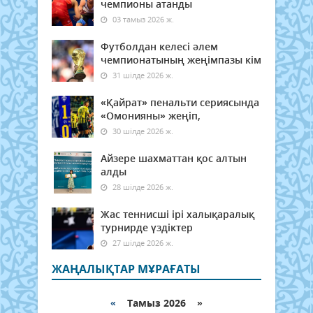
чемпионы атанды
03 тамыз 2026 ж.
Футболдан келесі әлем
чемпионатының жеңімпазы кім
31 шілде 2026 ж.
«Қайрат» пенальти сериясында
«Омонияны» жеңіп,
30 шілде 2026 ж.
Айзере шахматтан қос алтын
алды
28 шілде 2026 ж.
Жас теннисші ірі халықаралық
турнирде үздіктер
27 шілде 2026 ж.
ЖАҢАЛЫҚТАР МҰРАҒАТЫ
«
Тамыз 2026 »