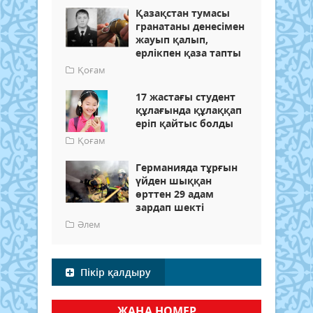
Қазақстан тумасы
гранатаны денесімен
жауып қалып,
ерлікпен қаза тапты
Қоғам
17 жастағы студент
құлағында құлаққап
еріп қайтыс болды
Қоғам
Германияда тұрғын
үйден шыққан
өрттен 29 адам
зардап шекті
Әлем
Пікір қалдыру
ЖАҢА НОМЕР