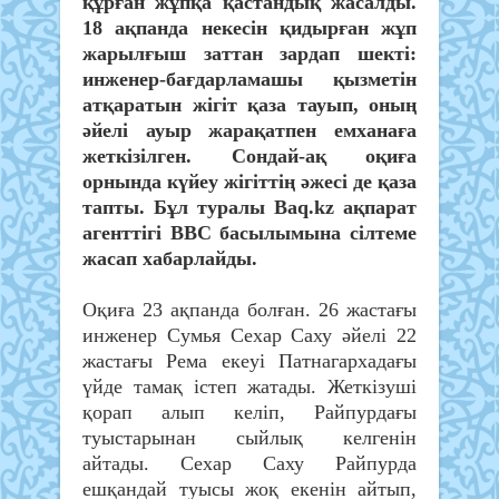
құрған жұпқа қастандық жасалды.
18 ақпанда некесін қидырған жұп
жарылғыш заттан зардап шекті:
инженер-бағдарламашы қызметін
атқаратын жігіт қаза тауып, оның
әйелі ауыр жарақатпен емханаға
жеткізілген. Сондай-ақ оқиға
орнында күйеу жігіттің әжесі де қаза
тапты. Бұл туралы Baq.kz ақпарат
агенттігі ВВС басылымына сілтеме
жасап хабарлайды.
Оқиға 23 ақпанда болған. 26 жастағы
инженер Сумья Сехар Саху әйелі 22
жастағы Рема екеуі Патнагархадағы
үйде тамақ істеп жатады. Жеткізуші
қорап алып келіп, Райпурдағы
туыстарынан сыйлық келгенін
айтады. Сехар Саху Райпурда
ешқандай туысы жоқ екенін айтып,