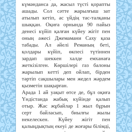
күмәнданса да, жасыл түсті қорапты
ашады. Сол сәтте жарылғыш зат
атылып кетіп, ас үйдің тас-талқаны
шыққан. Оқиға орнында 90 пайыз
денесі күйіп қалған күйеу жігіт пен
оның әжесі Джемамани Саху қаза
табады. Ал әйелі Реманың беті,
қолдары күйіп, өкпесі түтіннен
зардап шеккен халде емханаға
жеткізілген. Көршілері газ балоны
жарылып кетті деп ойлап, бірден
тәртіп сақшылары мен жедел жәрдем
қызметін шақырған.
Арада 1 ай уақыт өтсе де, бұл оқиға
Үндістанда жабық күйінде қалып
отыр. Жас жұбайлар 1 жыл бұрын
серт байласып, биылғы жылы
некелескен. Күйеу жігіт пен
қалыңдықтың екеуі де жоғары білімді,