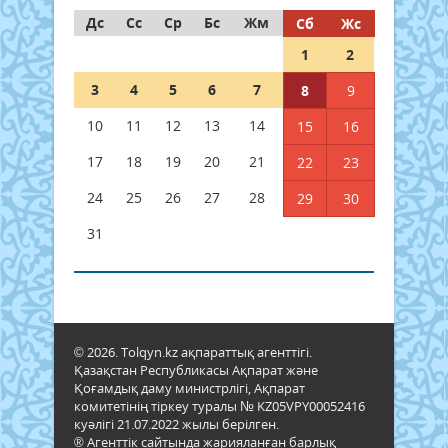
Дс
Сс
Ср
Бс
Жм
Сб
Жс
1
2
3
4
5
6
7
8
9
10
11
12
13
14
15
16
17
18
19
20
21
22
23
24
25
26
27
28
29
30
31
© 2026. Tolqyn.kz ақпараттық агенттігі.
Қазақстан Республикасы Ақпарат және
Қоғамдық даму министрлігі, Ақпарат
комитетінің тіркеу туралы № KZ05VPY00052416
куәлігі 21.07.2022 жылы берілген.
® Агенттік сайтында жарияланған барлық