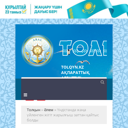
TOLQYN.KZ
АҚПАРАТТЫҚ
АГЕНТТІГІ
Толқын
»
Әлем
» Үндістанда жаңа
үйленген жігіт жарылғыш заттан қайтыс
болды