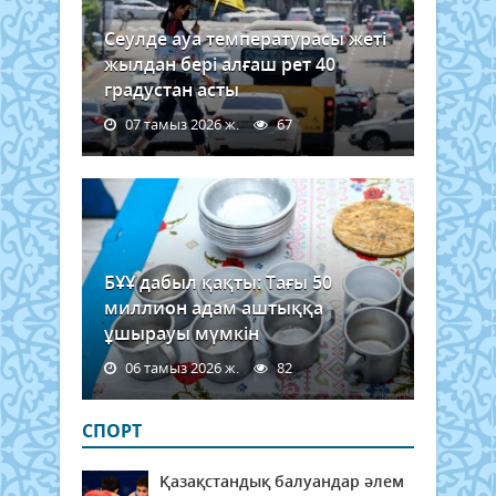
Сеулде ауа температурасы жеті
жылдан бері алғаш рет 40
градустан асты
07 тамыз 2026 ж.
67
БҰҰ дабыл қақты: Тағы 50
миллион адам аштыққа
ұшырауы мүмкін
06 тамыз 2026 ж.
82
СПОРТ
Қазақстандық балуандар әлем