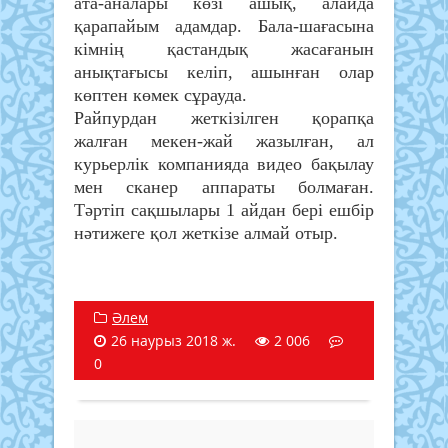
ата-аналары көзі ашық, алайда
қарапайым адамдар. Бала-шағасына
кімнің қастандық жасағанын
анықтағысы келіп, ашынған олар
көптен көмек сұрауда.
Райпурдан жеткізілген қорапқа
жалған мекен-жай жазылған, ал
курьерлік компанияда видео бақылау
мен сканер аппараты болмаған.
Тәртіп сақшылары 1 айдан бері ешбір
нәтижеге қол жеткізе алмай отыр.
Әлем
26 наурыз 2018 ж.
2 006
0