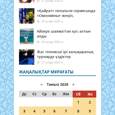
31 шілде 2026 ж.
«Қайрат» пенальти сериясында
«Омонияны» жеңіп,
30 шілде 2026 ж.
Айзере шахматтан қос алтын
алды
28 шілде 2026 ж.
Жас теннисші ірі халықаралық
турнирде үздіктер
27 шілде 2026 ж.
ЖАҢАЛЫҚТАР МҰРАҒАТЫ
«
Тамыз 2026 »
Дс
Сс
Ср
Бс
Жм
Сб
Жс
1
2
3
4
5
6
7
8
9