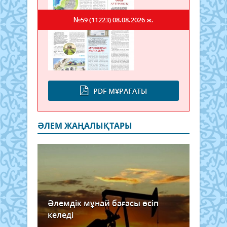
№59 (11223)
08.08.2026 ж.
PDF МҰРАҒАТЫ
ӘЛЕМ ЖАҢАЛЫҚТАРЫ
Әлемдік мұнай бағасы өсіп
келеді