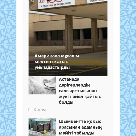
Америкада мұғалім
мектепте атыс
ұйымдастырды
Астанада
дәрігерлердің
салғырттығынан
жүкті әйел қайтыс
болды
Қоғам
Шымкентте қоқыс
арасынан адамның
мәйіті табылды