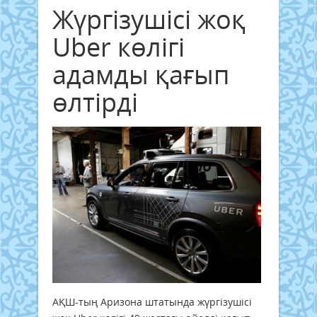
Жүргізушісі жоқ
Uber көлігі
адамды қағып
өлтірді
АҚШ-тың Аризона штатында жүргізушісі