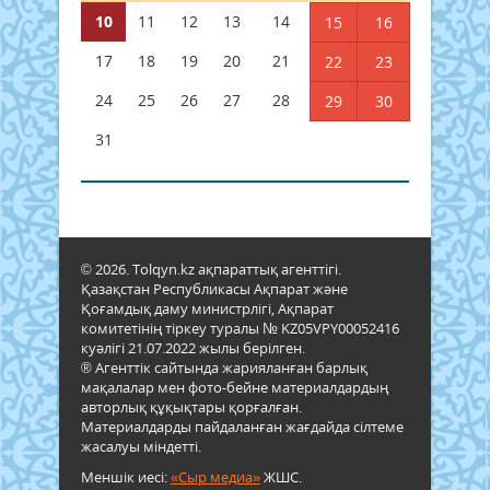
10
11
12
13
14
15
16
17
18
19
20
21
22
23
24
25
26
27
28
29
30
31
© 2026. Tolqyn.kz ақпараттық агенттігі.
Қазақстан Республикасы Ақпарат және
Қоғамдық даму министрлігі, Ақпарат
комитетінің тіркеу туралы № KZ05VPY00052416
куәлігі 21.07.2022 жылы берілген.
® Агенттік сайтында жарияланған барлық
мақалалар мен фото-бейне материалдардың
авторлық құқықтары қорғалған.
Материалдарды пайдаланған жағдайда сілтеме
жасалуы міндетті.
Меншік иесі:
«Сыр медиа»
ЖШС.