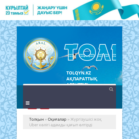
TOLQYN.KZ
АҚПАРАТТЫҚ
АГЕНТТІГІ
Толқын
»
Оқиғалар
» Жүргізушісі жоқ
Uber көлігі адамды қағып өлтірді