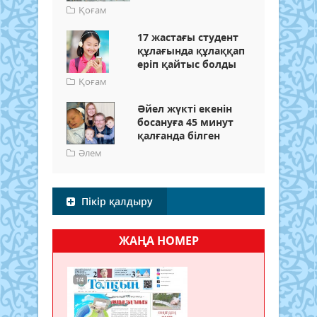
Қоғам
17 жастағы студент
құлағында құлаққап
еріп қайтыс болды
Қоғам
Әйел жүкті екенін
босануға 45 минут
қалғанда білген
Әлем
Пікір қалдыру
ЖАҢА НОМЕР