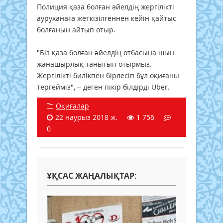
Полиция қаза болған әйелдің жергілікті
ауруханаға жеткізілгеннен кейін қайтыс
болғанын айтып отыр.
"Біз қаза болған әйелдің отбасына шын
жанашырлық танытып отырмыз.
Жергілікті билікпен бірлесіп бұл оқиғаны
тергейміз", – деген пікір білдірді Uber.
Оқиғалар
22 наурыз 2018 ж.
1 756
0
ҰҚСАС ЖАҢАЛЫҚТАР: