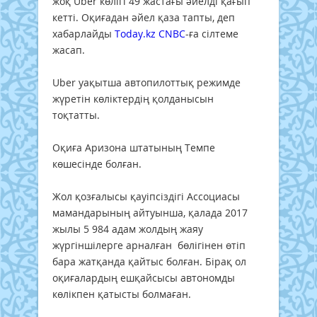
жоқ Uber көлігі 49 жастағы әйелді қағып
кетті. Оқиғадан әйел қаза тапты, деп
хабарлайды
Today.kz
CNBC
-ға сілтеме
жасап.
Uber уақытша автопилоттық режимде
жүретін көліктердің қолданысын
тоқтатты.
Оқиға Аризона штатының Темпе
көшесінде болған.
Жол қозғалысы қауіпсіздігі Ассоциасы
мамандарының айтуынша, қалада 2017
жылы 5 984 адам жолдың жаяу
жүргіншілерге арналған бөлігінен өтіп
бара жатқанда қайтыс болған. Бірақ ол
оқиғалардың ешқайсысы автономды
көлікпен қатысты болмаған.