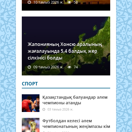
10 тамыз 2026 ж.
58
Жапонияның Хонсю аралының
жағалауында 5,4 балдық жер
сілкінісі болды
09 тамыз 2026 ж.
74
СПОРТ
Қазақстандық балуандар әлем
чемпионы атанды
03 тамыз 2026 ж.
Футболдан келесі әлем
чемпионатының жеңімпазы кім