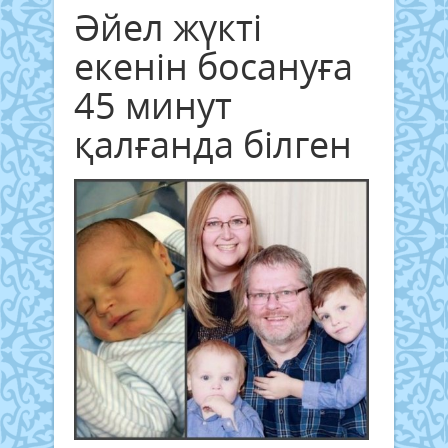
Әйел жүкті
екенін босануға
45 минут
қалғанда білген