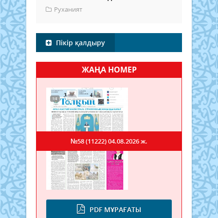
Руханият
Пікір қалдыру
ЖАҢА НОМЕР
№58 (11222)
04.08.2026 ж.
PDF МҰРАҒАТЫ