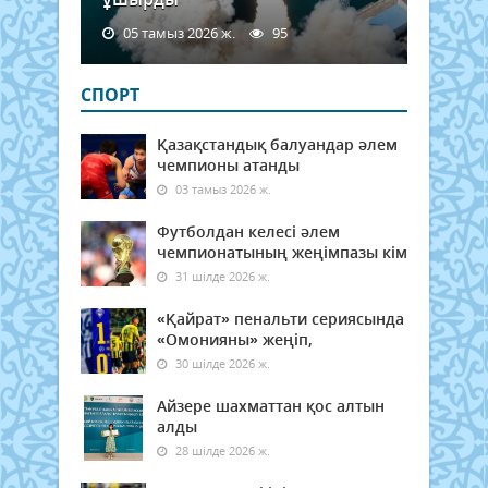
05 тамыз 2026 ж.
95
СПОРТ
Қазақстандық балуандар әлем
чемпионы атанды
03 тамыз 2026 ж.
Футболдан келесі әлем
чемпионатының жеңімпазы кім
31 шілде 2026 ж.
«Қайрат» пенальти сериясында
«Омонияны» жеңіп,
30 шілде 2026 ж.
Айзере шахматтан қос алтын
алды
28 шілде 2026 ж.