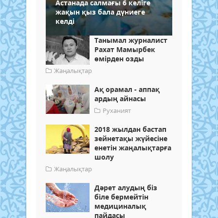
Астанада салмағы 6 келіге
жақын қыз бала дүниеге
келді
Танымал журналист
Рахат Мамырбек
өмірден озды
Жаңалықтар
Ақ орамал - аппақ
ардың айнасы
Руханият
2018 жылдан бастап
зейнетақы жүйесіне
енетін жаңалықтарға
шолу
Жаңалықтар
Дәрет алудың біз
біле бермейтін
медициналық
пайдасы