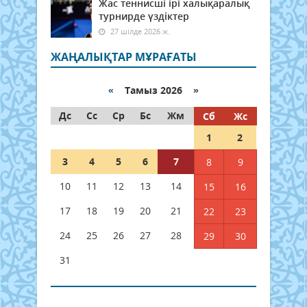
Жас теннисші ірі халықаралық
турнирде үздіктер
27 шілде 2026 ж.
ЖАҢАЛЫҚТАР МҰРАҒАТЫ
«
Тамыз 2026 »
Дс
Сс
Ср
Бс
Жм
Сб
Жс
1
2
3
4
5
6
7
8
9
10
11
12
13
14
15
16
17
18
19
20
21
22
23
24
25
26
27
28
29
30
31