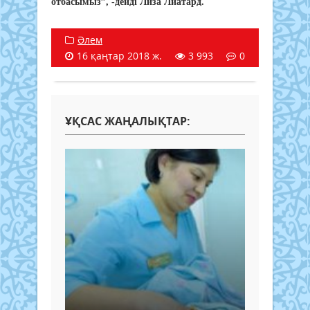
отбасымыз”, -дейді Лиза Лиатард.
Әлем
16 қаңтар 2018 ж.
3 993
0
ҰҚСАС ЖАҢАЛЫҚТАР: