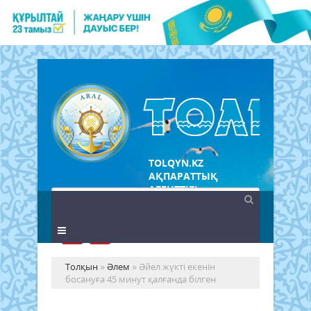
TOLQYN.KZ
АҚПАРАТТЫҚ
АГЕНТТІГІ
Толқын
»
Әлем
» Әйел жүкті екенін
босануға 45 минут қалғанда білген