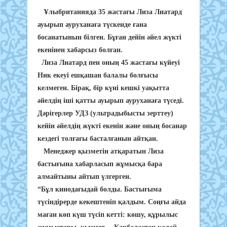
Ұлыбританияда 35 жастағы Лиза Лиатард
ауырып ауруханаға түскенде ғана
босанатынын білген. Бұған дейін әйел жүкті
екенінен хабарсыз болған.
Лиза Лиатард пен оның 45 жастағы күйеуі
Ник екеуі ешқашан балалы болғысы
келмеген. Бірақ, бір күні кешкі уақытта
әйелдің іші қатты ауырып ауруханаға түседі.
Дәрігерлер УДЗ (ультрадыбысты зерттеу)
кейін әйелдің жүкті екенін және оның босанар
кездегі толғағы басталғанын айтқан.
Менеджер қызметін атқаратын Лиза
бастығына хабарласып жұмысқа бара
алмайтыны айтып үлгерген.
“Бұл кинодағыдай болды. Бастығыма
түсіндірерде кекештеніп қалдым. Соңғы айда
маған көп күш түсіп кетті: көшу, құрылыс