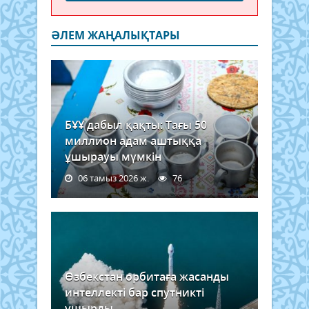
ӘЛЕМ ЖАҢАЛЫҚТАРЫ
БҰҰ дабыл қақты: Тағы 50
миллион адам аштыққа
ұшырауы мүмкін
06 тамыз 2026 ж.
76
Өзбекстан орбитаға жасанды
интеллекті бар спутникті
ұшырды