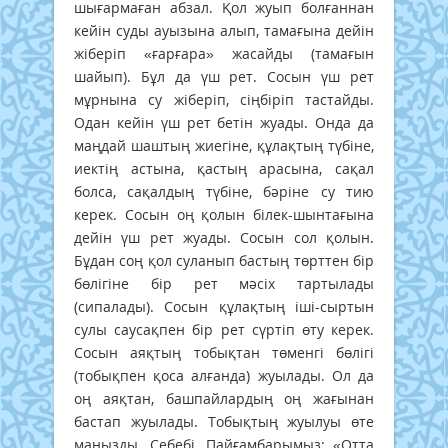
шығармаған абзал. Қол жуып болғаннан
кейін суды ауызына алып, тамағына дейін
жіберіп «ғарғара» жасайды (тамағын
шайып). Бұл да үш рет. Сосын үш рет
мұрнына су жіберіп, сіңбіріп тастайды.
Одан кейін үш рет бетін жуады. Онда да
маңдай шаштың жиегіне, құлақтың түбіне,
иектің астына, қастың арасына, сақал
болса, сақалдың түбіне, бәріне су тию
керек. Сосын оң қолын білек-шынтағына
дейін үш рет жуады. Сосын сол қолын.
Бұдан соң қол суланып бастың төрттен бір
бөлігіне бір рет мәсіх тартылады
(сипалады). Сосын құлақтың іші-сыртын
сулы саусақпен бір рет сүртіп өту керек.
Сосын аяқтың тобықтан төменгі бөлігі
(тобықпен қоса алғанда) жуылады. Ол да
оң аяқтан, башпайлардың оң жағынан
бастап жуылады. Тобықтың жуылуы өте
маңызды. Себебі, Пайғамбарымыз: «Отта