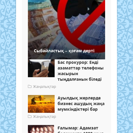
Сыбайластық – қоғам дерті
Бас прокурор: Енді
азаматтар телефоны
жасырын
тыңдалғанын біледі
Жаңалықтар
Ауылдық жерлерде
бизнес ашудың жаңа
мүмкіндіктері бар
Жаңалықтар
Ғалымар: Адамзат