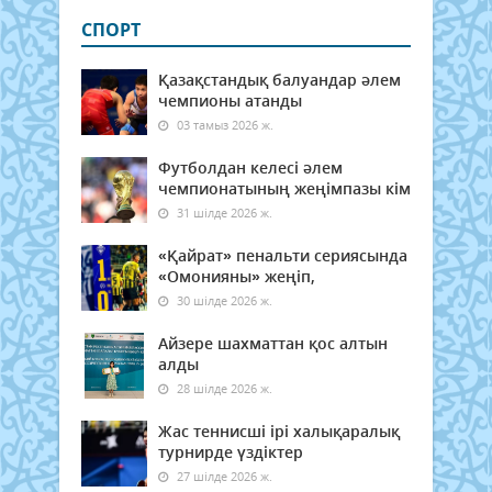
СПОРТ
Қазақстандық балуандар әлем
чемпионы атанды
03 тамыз 2026 ж.
Футболдан келесі әлем
чемпионатының жеңімпазы кім
31 шілде 2026 ж.
«Қайрат» пенальти сериясында
«Омонияны» жеңіп,
30 шілде 2026 ж.
Айзере шахматтан қос алтын
алды
28 шілде 2026 ж.
Жас теннисші ірі халықаралық
турнирде үздіктер
27 шілде 2026 ж.