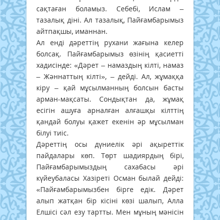
сақтаған боламыз. Себебі, Ислам –
тазалық діні. Ал тазалық, Пайғамбарымыз
айтпақшы, иманнан.
Ал енді дәреттің рухани жағына келер
болсақ. Пайғамбарымыз өзінің қасиетті
хадисінде: «Дәрет – намаздың кілті, намаз
– Жәннаттың кілті», – дейді. Ал, жұмаққа
кіру – қай мұсылманның болсын басты
арман-мақсаты. Сондықтан да, жұмақ
есігін ашуға арналған алғашқы кілттің
қандай болуы қажет екенін әр мұсылман
білуі тиіс.
Дәреттің осы дүниелік әрі ақыреттік
пайдалары көп. Төрт шадиярдың бірі,
Пайғамбарымыздың сахабасы әрі
күйеубаласы Хазіреті Осман былай дейді:
«Пайғамбарымызбен бірге едік. Дәрет
алып жатқан бір кісіні көзі шалып, Алла
Елшісі сәл езу тартты. Мен мұның мәнісін