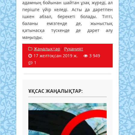
адамның бойынан шайтан ұзақ жүреді, ал
періште үйір келеді. Асты да дәретпен
ішкен абзал, берекеті болады. Тіпті,
баланы емізгенде де, жыныстық
қатынасқа түскенде де дәрет алу
маңызды.
Жаңалықтар
/
Руханият
17 желтоқсан 2019 ж.
3 949
1
ҰҚСАС ЖАҢАЛЫҚТАР: