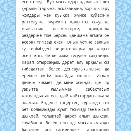
есептеледі. Бұл массаждар адамның ішек
құрылыстарына, асқазанына, зәр шығару
жолдары мен қуыққа, жүйке жүйесінің
реттелуіне, жүректің қалыпты соғуына,
жыныстық қызметтерге, қалқанша
бездеріне тізе берсек қаншама ағзаға оң
әсерін тигізеді екен. Оның үстіне салқын
су теріміздегі рецепторларға да жақсы
әсер етіп, бетке әжім түсуден сақтайды.
Қарап отырсаңыз, дәрет алу арқылы сіз
ғибадаттан бөлек денсаулығыңызға да
ерекше күтім жасайды екенсіз. Ислам
дінінің хикметі де міне осында. Дін әр
уақытта ғылыммен сабақтасып
жатқандығын осындай жайттардан аңғара
аламыз. Ендеше таңертең тұрғанда тек
беті-қолымызды жуып, тісімізді ғана ысып
шықпай, толықтай дәрет алып шықсақ,
сауабынан бөлек кешенді массажымызды
бастаған әрі гигиеналық талаптарды