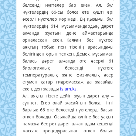
белсенді нүктелер бар екен. Ал, бұл
нүктелердің 66-сы болса өте күшті әрі
әсерлі нүктелер көрінеді. Ең қызығы, бұл
нүктелердің 61-і мұсылмандардың дәрет
алғанда жуатын дене аймақтарында
орналасқан екен.
Қалған бес нүктесі
аяқтың тобық пен тізенің арасындағы
бөлігінден орын тепкен. Демек, мұсылман
баласы дәрет алғанда өте әсерлі 61
биологиялық белсенді нүктеге
температуралық және физикалық әсер
етумен қатар гидромассаж да жасайды
екен, деп жазады
islam.kz.
Ал, аяқты тізеге дейін жуып дәрет алу –
сүннет. Егер олай жасайтын болса, тіпті
барлық 66 өте белсенді нүктелерді басып
өткен болады. Осылайша күніне бес уақыт
намазға бес рет дәрет алған адам кешенді
массаж процедурасынан өткен болып