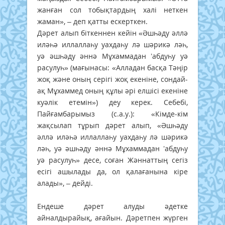
жанған сол тобықтардың халі неткен
жаман», – деп қатты ескерткен.
Дәрет алып біткеннен кейін «Әшһәду әллә
иләһә иллаллаһу уахдаһу лә шәрикә ләһ,
уә әшһәду әннә Мұхаммадан ’абдуһу уә
расулуһ» (мағынасы: «Алладан басқа Тәңір
жоқ және оның серігі жоқ екеніне, сондай-
ақ Мұхаммед оның құлы әрі елшісі екеніне
куәлік етемін») деу керек. Себебі,
Пайғамбарымыз (с.а.у.): «Кімде-кім
жақсылап тұрып дәрет алып, «Әшһәду
әллә иләһә иллаллаһу уахдаһу лә шәрикә
ләһ, уә әшһәду әннә Мұхаммадан ’абдуһу
уә расулуһ» десе, соған Жәннаттың сегіз
есігі ашылады да, ол қалағанына кіре
алады», – дейді.
Ендеше дәрет алуды әдетке
айналдырайық, ағайын. Дәретпен жүрген