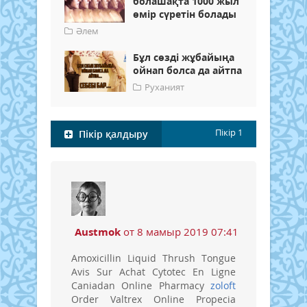
болашақта 1000 жыл
өмір сүретін болады
Әлем
Бұл сөзді жұбайыңа
ойнап болса да айтпа
Руханият
Пікір
1
Пікір қалдыру
Austmok
от 8 мамыр 2019 07:41
Amoxicillin Liquid Thrush Tongue
Avis Sur Achat Cytotec En Ligne
Caniadan Online Pharmacy
zoloft
Order Valtrex Online Propecia