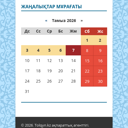
ЖАҢАЛЫҚТАР МҰРАҒАТЫ
«
Тамыз 2026 »
Дс
Сс
Ср
Бс
Жм
Сб
Жс
1
2
3
4
5
6
7
8
9
10
11
12
13
14
15
16
17
18
19
20
21
22
23
24
25
26
27
28
29
30
31
© 2026. Tolqyn.kz ақпараттық агенттігі.