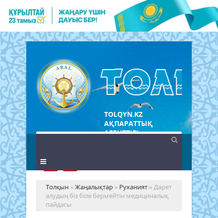
TOLQYN.KZ
АҚПАРАТТЫҚ
АГЕНТТІГІ
Толқын
»
Жаңалықтар
»
Руханият
» Дәрет
алудың біз біле бермейтін медициналық
пайдасы