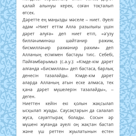
қалай алынуы керек, соған тоқталып
өтсек.
Дәретте ең маңызды мәселе – ниет. Әуелі
адам «Ниет еттім Алла разылығы үшін
дәрет алуға» деп ниет етіп, «ә’узу
билләһиминәш шайтанир ражим,
бисмилләһир рахмәнир рахим» деп
Алланың есімімен бастауы тиіс. Себебі,
Пайғамбарымыз (с.а.у.): «Кімде-кім дәрет
алғанда «Бисмиллаһ» деп бастаса, барлық
денесін тазалайды. Кімде-кім дәрет
аларда Алланың атын еске алмаса, тек
қана дәрет мүшелерін тазалайды», –
деген.
Ниеттен кейін екі қолын жақсылап
ысқылап жуады. Саусақтарын да салалап
жуса, сауаптырақ болады. Сосын әр
мүшені жуғанда әуелі оң жақтан бастап
және үш реттен жуылатынын естен