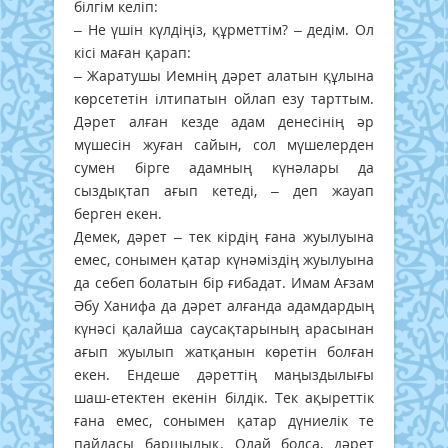
білгім келіп:
– Не үшін күлдіңіз, құрметтім? – дедім. Ол
кісі маған қарап:
– Жаратушы Иемнің дәрет алатын құлына
көрсететін ілтипатын ойлап езу тарттым.
Дәрет алған кезде адам денесінің әр
мүшесін жуған сайын, сол мүшелерден
сумен бірге адамның күнәлары да
сыздықтап ағып кетеді, – деп жауап
берген екен.
Демек, дәрет – тек кірдің ғана жуылуына
емес, сонымен қатар күнәміздің жуылуына
да себеп болатын бір ғибадат. Имам Ағзам
Әбу Ханифа да дәрет алғанда адамдардың
күнәсі қалайша саусақтарының арасынан
ағып жуылып жатқанын көретін болған
екен. Ендеше дәреттің маңыздылығы
шаш-етектен екенін білдік. Тек ақыреттік
ғана емес, сонымен қатар дүниелік те
пайдасы баршылық. Олай болса, дәрет