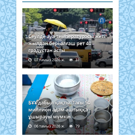
Сеулде ауа температурасы жеті
жылдан бері алғаш рет 40
градустан асты
07 тамыз 2026 ж.
31
БҰҰ дабыл қақты: Тағы 50
миллион адам аштыққа
ұшырауы мүмкін
06 тамыз 2026 ж.
79