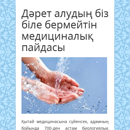
Дәрет алудың біз
біле бермейтін
медициналық
пайдасы
Қытай медицинасына сүйенсек, адамның
бойында 700-ден астам биологиялық