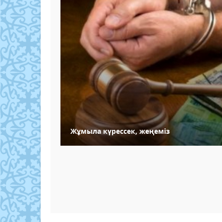
Жұмыла күрессек, жеңеміз