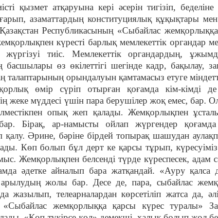
сті қызмет атқаруына кері әсерін тигізіп, беделіне
шығарып, азаматтардың конституциялық құқықтары ме
 Қазақстан Республикасының «Сыбайлас жемқорлыққа
жемқорлықпен күресті барлық мемлекеттік органдар м
 жүргізуі тиіс. Мемлекеттік органдардың, ұжымд
ң басшылары өз өкілеттігі шегінде кадр, бақылау, за
заң талаптарының орындалуын қамтамасыз етуге міндетт
орлық өмір сүріп отырған қоғамда кім-кімді де
ің жеке мүддесі үшін пара берушілер жоқ емес, бар. О
білместікпен опық жеп қалады. Жемқорлықпен ұстал
ар. Бірақ, ар-намысты ойлап жүргендер қоғамда 
п қалу. Әрине, бәріне бірдей топырақ шашудан аулақ
уады. Көп болып бұл дерт ке қарсы тұрып, күресуіміз
ылмыс. Жемқорлықпен белсенді түрде күреспесек, адам 
амда әдетке айналып бара жатқандай
.
«Ауру қалса д
 арылудың жолы бар. Десе де, пара, сыбайлас жемқ
а жазылып, телеарналардан көрсетіліп жатса да, әл
гі «Сыбайлас жемқорлыққа қарсы күрес туралы» З
лады. «Көп түкірсе-көл» демекші, халық болып жол б