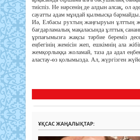
тиіспіз. Не нәрсенің де алдын алсақ, ол ә
сауатты адам мұндай қылмысқа бармайды
Иә, Елбасы рухтың жаңғыруын ұлттың жа
бағдарламалық мақаласында ұлттық санан
ұрпағымызға жақсы тәрбие береміз десе
еңбегінің жемісін жеп, ешкімнің ала жібі
жемқорлыққа жоламай, таза да адал еңбек
аластау-өз қолымызда. Ал, жүргізген жүйе
ҰҚСАС ЖАҢАЛЫҚТАР: