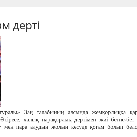
м дерті
туралы» Заң талабының аясында жемқорлыққа қар
.
Әсіресе, халық парақорлық дертімен жиі бетпе-бет 
у мен пара алудың жолын кесуде қоғам болып белсе