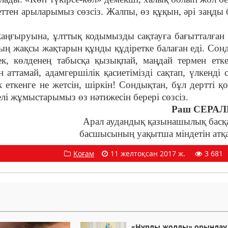
деттен арыларымыз сөзсіз. Жалпы, өз құқын, әрі заңды б
.
ңғыруына, ұлттық кодымызды сақтауға бағытталған 
ың жақсы жақтарын құнды құдіретке балаған еді.
Сонд
к, көлденең табысқа қызықпай, маңдай термен етке
н аттамай, адамгершілік қасиетімізді сақтап, үлкенді 
 еткенге не жетсін, шіркін! Сондықтан, бұл дертті қ
лі жұмыстарымыз өз нәтижесін берері сөзсіз.
Раш СЕРАЛ
Арал аудандық қазынашылық басқ
басшысының уақытша міндетін атқ
Қоғам
11 желтоқсан 2017 ж.
3 681
«Нұрлы жолды» орындау