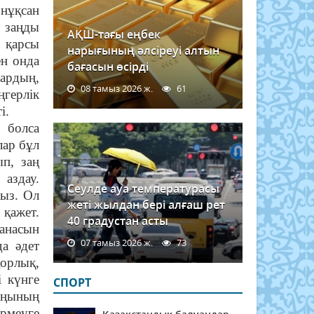
 нұқсан
н заңды
АҚШ-тағы еңбек
 қарсы
нарығының әлсіреуі алтын
ен онда
бағасын өсірді
ардың,
08 тамыз 2026 ж.
61
ңгерлік
і.
 болса
лар бұл
ып, заң
аздау.
Сеулде ауа температурасы
пыз. Ол
жеті жылдан бері алғаш рет
 қажет.
40 градустан асты
санасын
07 тамыз 2026 ж.
73
а әдет
орлық,
і күнге
СПОРТ
аңының
ермеуге