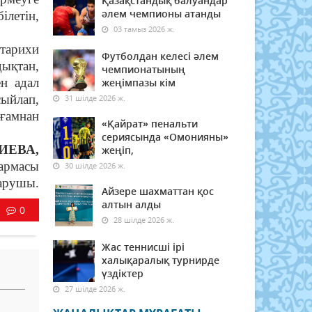
Қазақстандық балуандар
әлем чемпионы атанды
ілетін,
03 тамыз 2026 ж.
тарихи
Футболдан келесі әлем
ықтан,
чемпионатының
н адал
жеңімпазы кім
сыйлап,
31 шілде 2026 ж.
оғамнан
«Қайрат» пенальти
сериясында «Омонияны»
ИЕВА,
жеңіп,
армасы
30 шілде 2026 ж.
арушы.
Айзере шахматтан қос
алтын алды
0
28 шілде 2026 ж.
Жас теннисші ірі
халықаралық турнирде
үздіктер
27 шілде 2026 ж.