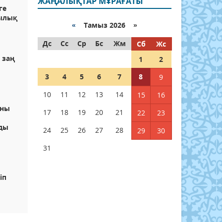
ЖАҢАЛЫҚТАР МҰРАҒАТЫ
ге
шылық
«
Тамыз 2026 »
Дс
Сс
Ср
Бс
Жм
Сб
Жс
 заң
1
2
3
4
5
6
7
8
9
10
11
12
13
14
15
16
аны
17
18
19
20
21
22
23
ды
24
25
26
27
28
29
30
31
іп