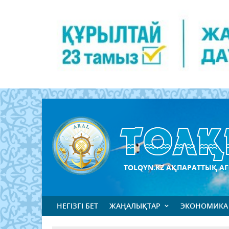
TOLQYN.KZ АҚПАРАТТЫҚ АГ
НЕГІЗГІ БЕТ
ЖАҢАЛЫҚТАР
ЭКОНОМИКА