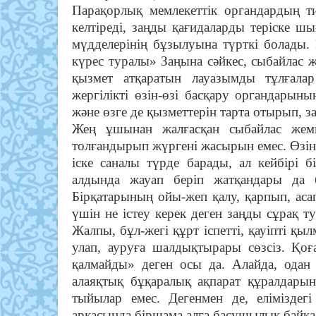
Парақорлық мемлекеттік органдардың тиі
келтіреді, заңды қағидаларды теріске 
мүдделерінің бұзылуына түрткі болады.
күрес туралы» Заңына сәйкес, сыбайлас 
қызмет атқаратын лауазымды тұлғалар
жергілікті өзін-өзі басқару органдарыны
және өзге де қызметтерін тарта отырып, 
Жең ұшынан жалғасқан сыбайлас жемқ
толғандырып жүргені жасырын емес.
Өзін
іске саналы түрде барады, ал кейбірі 
алдында жауап беріп жатқандары да б
Бірқатарының ойы-жеп қалу, қарпып, аса
үшін не істеу керек деген заңды сұрақ т
Жалпы, бұл-жегі құрт іспетті, қауіпті қ
улап, ауруға шалдықтырары сөзсіз. Қоғ
қалмайды» деген осы да. Алайда, одан
алаяқтық бұқаралық ақпарат құралдарынд
тыйылар емес. Дегенмен де, елімізде
арқасында біршама алға басушылық байқа