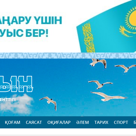
ЕНТТІГІ
ҚОҒАМ
САЯСАТ
ОҚИҒАЛАР
ӘЛЕМ
ТАРИХ
СПОРТ