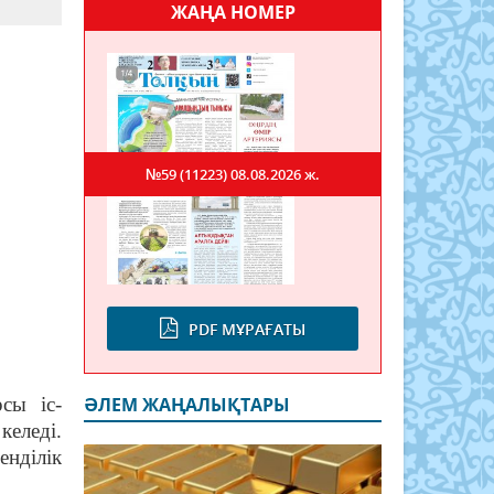
ЖАҢА НОМЕР
№59 (11223)
08.08.2026 ж.
PDF МҰРАҒАТЫ
сы іс-
ӘЛЕМ ЖАҢАЛЫҚТАРЫ
келеді.
нділік