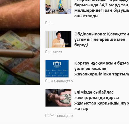
барысында 34,3 млрд тең
мөлшеріндегі заң бұзу
анықталды
---
Әбдіқалықова: Қазақстан
үстемдігіне ерекше мән
береді
Саясат
Қорғау нұсқамасын бұзғ
үшін әкімшілік
жауапкершілікке тартыл
Жаңалықтар
Елімізде сыбайлас
жемқорлыққа қарсы
жұмыстар қарқынды жүр
жатыр
Жаңалықтар