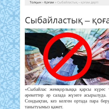
Толқын
»
Қоғам
» Сыбайластық – қоғам дерті
Сыбайластық – қоға
«Сыбайлас жемқорлыққа қарсы күрес 
әрекеттер әр салада жүзеге асырылуда
Сондықтан, кез келген ортада пара бер
танытуымыз қажет.