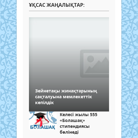
ҰҚСАС ЖАҢАЛЫҚТАР:
Зейнетақы жинақтарының
сақталуына мемлекеттік
кепілдік
Келесі жылы 555
«Болашақ»
стипендиясы
бөлінеді