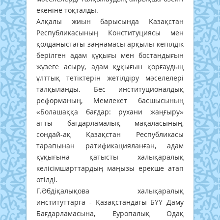
екеніне тоқталды.
Алқалы жиын барысында Қазақстан
Республикасының Конституциясы мен
қолданыстағы заңнамасы арқылы кепілдік
берілген адам құқығы мен бостандығын
жүзеге асыру, адам құқығын қорғаудың
ұлттық тетіктерін жетілдіру мәселелері
талқыланды. Бес институционалдық
реформаның, Мемлекет басшысының
«Болашаққа бағдар: рухани жаңғыру»
атты бағдарламалық мақаласының,
сондай-ақ Қазақстан Республикасы
тарапынан ратификацияланған, адам
құқығына қатысты халықаралық
келісімшарттардың маңызы ерекше атап
өтілді.
Г.Әбдіқалықова халықаралық
институттарға - Қазақстандағы БҰҰ Даму
Бағдарламасына, Еуропалық Одақ