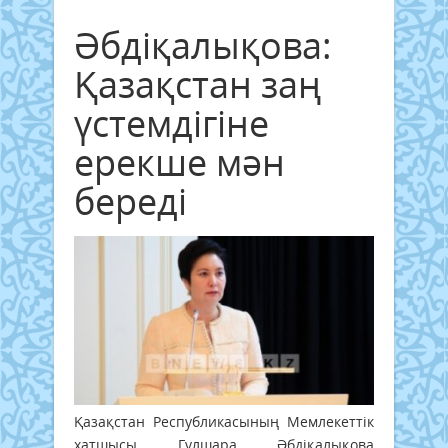
Әбдіқалықова:
Қазақстан заң
үстемдігіне
ерекше мән
береді
Қазақстан Республикасының Мемлекеттік
хатшысы Гүлшара Әбдіқалықова