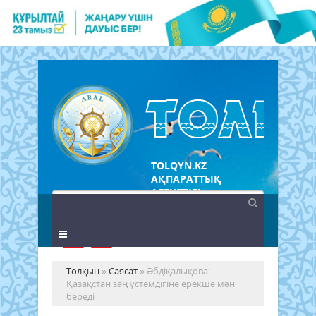
TOLQYN.KZ
АҚПАРАТТЫҚ
АГЕНТТІГІ
Толқын
»
Саясат
» Әбдіқалықова:
Қазақстан заң үстемдігіне ерекше мән
береді