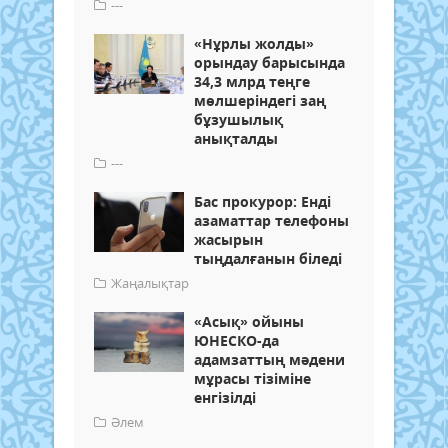
---
«Нұрлы жолды»
орындау барысында
34,3 млрд теңге
мөлшеріндегі заң
бұзушылық
анықталды
---
Бас прокурор: Енді
азаматтар телефоны
жасырын
тыңдалғанын біледі
Жаңалықтар
«Асық» ойыны
ЮНЕСКО-да
адамзаттың мәдени
мұрасы тізіміне
енгізілді
Әлем