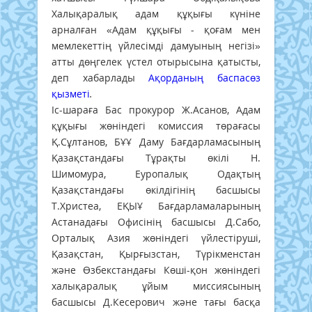
Халықаралық адам құқығы күніне
арналған «Адам құқығы - қоғам мен
мемлекеттің үйлесімді дамуының негізі»
атты дөңгелек үстел отырысына қатысты,
деп хабарлады
Ақорданың баспасөз
қызметі
.
Іс-шараға Бас прокурор Ж.Асанов, Адам
құқығы жөніндегі комиссия төрағасы
Қ.Сұлтанов, БҰҰ Даму Бағдарламасының
Қазақстандағы Тұрақты өкілі Н.
Шимомура, Еуропалық Одақтың
Қазақстандағы өкілдігінің басшысы
Т.Христеа, ЕҚЫҰ Бағдарламаларының
Астанадағы Офисінің басшысы Д.Сабо,
Орталық Азия жөніндегі үйлестіруші,
Қазақстан, Қырғызстан, Түрікменстан
және Өзбекстандағы Көші-қон жөніндегі
халықаралық ұйым миссиясының
басшысы Д.Кесерович және тағы басқа