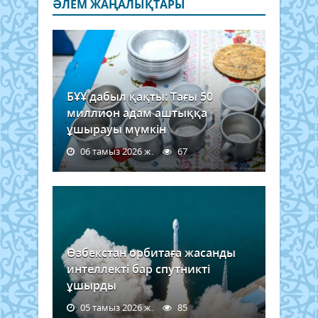
ӘЛЕМ ЖАҢАЛЫҚТАРЫ
БҰҰ дабыл қақты: Тағы 50
миллион адам аштыққа
ұшырауы мүмкін
06 тамыз 2026 ж.
67
Өзбекстан орбитаға жасанды
интеллекті бар спутникті
ұшырды
05 тамыз 2026 ж.
85