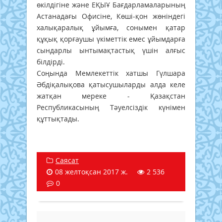
өкілдігіне және ЕҚЫҰ Бағдарламаларының
Астанадағы Офисіне, Көші-қон жөніндегі
халықаралық ұйымға, сонымен қатар
құқық қорғаушы үкіметтік емес ұйымдарға
сындарлы ынтымақтастық үшін алғыс
білдірді.
Соңында Мемлекеттік хатшы Гүлшара
Әбдіқалықова қатысушыларды алда келе
жатқан мереке - Қазақстан
Республикасының Тәуелсіздік күнімен
құттықтады.
Саясат
08 желтоқсан 2017 ж.
2 536
0