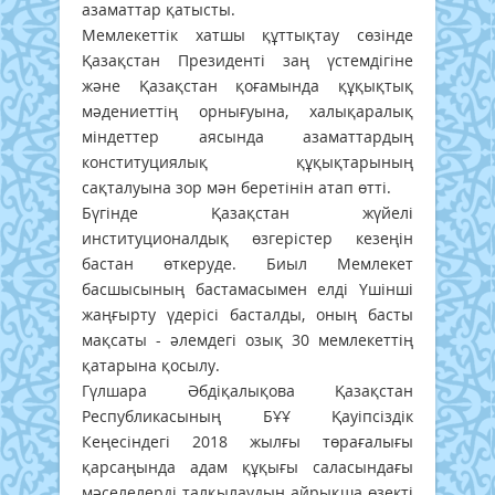
азаматтар қатысты.
Мемлекеттік хатшы құттықтау сөзінде
Қазақстан Президенті заң үстемдігіне
және Қазақстан қоғамында құқықтық
мәдениеттің орнығуына, халықаралық
міндеттер аясында азаматтардың
конституциялық құқықтарының
сақталуына зор мән беретінін атап өтті.
Бүгінде Қазақстан жүйелі
институционалдық өзгерістер кезеңін
бастан өткеруде. Биыл Мемлекет
басшысының бастамасымен елді Үшінші
жаңғырту үдерісі басталды, оның басты
мақсаты - әлемдегі озық 30 мемлекеттің
қатарына қосылу.
Гүлшара Әбдіқалықова Қазақстан
Республикасының БҰҰ Қауіпсіздік
Кеңесіндегі 2018 жылғы төрағалығы
қарсаңында адам құқығы саласындағы
мәселелерді талқылаудың айрықша өзекті