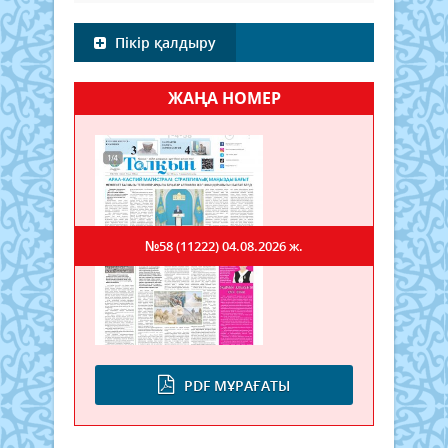
Пікір қалдыру
ЖАҢА НОМЕР
№58 (11222)
04.08.2026 ж.
PDF МҰРАҒАТЫ