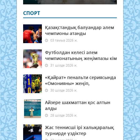
СПОРТ
Қазақстандық балуандар әлем
чемпионы атанды
03 тамыз 2026 ж.
Футболдан келесі әлем
чемпионатының жеңімпазы кім
31 шілде 2026 ж.
«Қайрат» пенальти сериясында
«Омонияны» жеңіп,
30 шілде 2026 ж.
Айзере шахматтан қос алтын
алды
28 шілде 2026 ж.
Жас теннисші ірі халықаралық
турнирде үздіктер