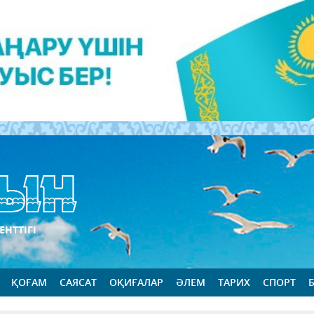
ЕНТТІГІ
ҚОҒАМ
САЯСАТ
ОҚИҒАЛАР
ӘЛЕМ
ТАРИХ
СПОРТ