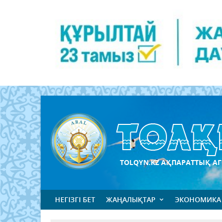
TOLQYN.KZ АҚПАРАТТЫҚ АГ
НЕГІЗГІ БЕТ
ЖАҢАЛЫҚТАР
ЭКОНОМИКА