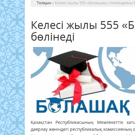
Толқын
» Келесі жылы 555 «Болашақ» стипендиясы б
Келесі жылы 555 «
бөлінеді
Қазақстан Республикасының Мемлекеттік ха
даярлау жөніндегі республикалық комиссияның 