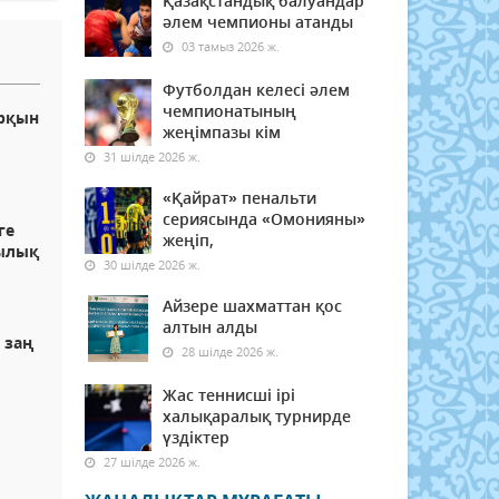
Қазақстандық балуандар
әлем чемпионы атанды
03 тамыз 2026 ж.
Футболдан келесі әлем
чемпионатының
рқын
жеңімпазы кім
31 шілде 2026 ж.
«Қайрат» пенальти
сериясында «Омонияны»
ге
жеңіп,
шылық
30 шілде 2026 ж.
Айзере шахматтан қос
алтын алды
 заң
28 шілде 2026 ж.
Жас теннисші ірі
халықаралық турнирде
үздіктер
27 шілде 2026 ж.