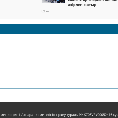
әзірлеп жатыр
---
инистрлігі, Ақпарат комитетінің тіркеу туралы № KZ05VPY00052416 куә