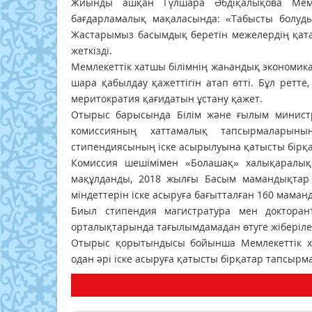
Жиынды ашқан Гүлшара Әбдіқалықова Мем
бағдарламалық мақаласында: «Табысты болудың
Жастарымыз басымдық беретін межелердің қата
жеткізді.
Мемлекеттік хатшы білімнің жаһандық экономикас
шара қабылдау қажеттігін атап өтті. Бұл ретт
меритократия қағидатын ұстану қажет.
Отырыс барысында Білім және ғылым министрі
комиссияның хаттамалық тапсырмаларыны
стипендиясының іске асырылуына қатысты бірқ
Комиссия шешімімен «Болашақ» халықаралық
мақұлданды, 2018 жылғы Басым мамандықтар ті
міндеттерін іске асыруға бағытталған 160 маман
Биыл стипендия магистратура мен докторант
орталықтарында тағылымдамадан өтуге жіберілет
Отырыс қорытындысы бойынша Мемлекеттік х
одан әрі іске асыруға қатысты бірқатар тапсырма