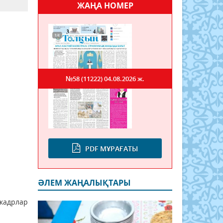
ЖАҢА НОМЕР
№58 (11222)
04.08.2026 ж.
PDF МҰРАҒАТЫ
ӘЛЕМ ЖАҢАЛЫҚТАРЫ
кадрлар