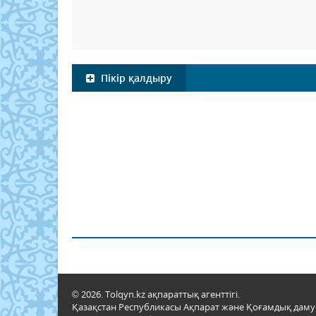
Пікір қалдыру
© 2026. Tolqyn.kz ақпараттық агенттігі.
Қазақстан Республикасы Ақпарат және Қоғамдық даму м