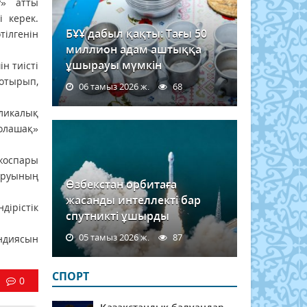
у» атты
і керек.
БҰҰ дабыл қақты: Тағы 50
тілгенін
миллион адам аштыққа
ұшырауы мүмкін
н тиісті
 отырып,
06 тамыз 2026 ж.
68
ликалық
лашақ»
жоспары
ыруының
Өзбекстан орбитаға
жасанды интеллекті бар
ірістік
спутникті ұшырды
05 тамыз 2026 ж.
87
ндиясын
СПОРТ
0