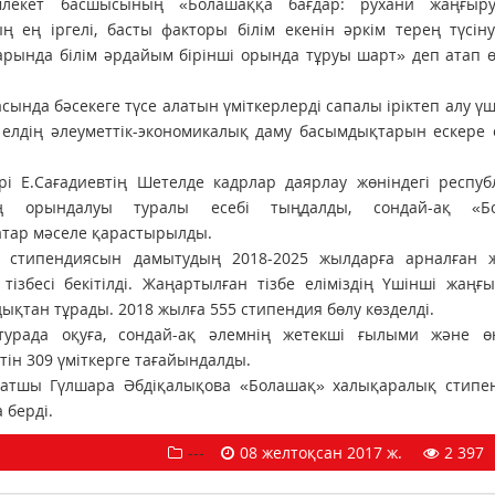
лекет басшысының «Болашаққа бағдар: рухани жаңғыр
 ең іргелі, басты факторы білім екенін әркім терең түсіну
рында білім әрдайым бірінші орында тұруы шарт» деп атап ө
ында бәсекеге түсе алатын үміткерлерді сапалы іріктеп алу үші
е, елдің әлеуметтік-экономикалық даму басымдықтарын ескере
 Е.Сағадиевтің Шетелде кадрлар даярлау жөніндегі респуб
ң орындалуы туралы есебі тыңдалды, сондай-ақ «Бо
атар мәселе қарастырылды.
 стипендиясын дамытудың 2018-2025 жылдарға арналған 
збесі бекітілді. Жаңартылған тізбе еліміздің Үшінші жаңғ
дықтан тұрады. 2018 жылға 555 стипендия бөлу көзделді.
урада оқуға, сондай-ақ әлемнің жетекші ғылыми және өнд
ін 309 үміткерге тағайындалды.
атшы Гүлшара Әбдіқалықова «Болашақ» халықаралық стипе
 берді.
---
08 желтоқсан 2017 ж.
2 397