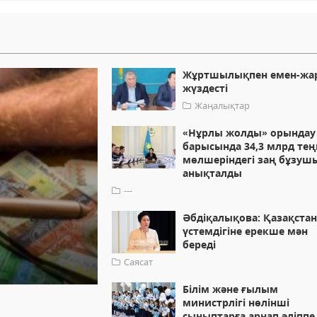
Жұртшылықпен емен-жа
жүздесті
Жаңалықтар
«Нұрлы жолды» орындау
барысында 34,3 млрд тең
мөлшеріндегі заң бұзу
анықталды
---
Әбдіқалықова: Қазақстан
үстемдігіне ерекше мән
береді
Саясат
Білім және ғылым
министрлігі нөлінші
сыныптарға арнап әліппе