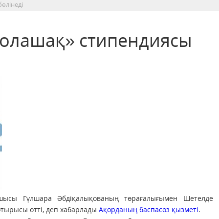
өлінеді
Болашақ» стипендиясы
тшысы Гүлшара Әбдіқалықованың төрағалығымен Шетелде 
отырысы өтті, деп хабарлады
Ақорданың баспасөз қызметі
.