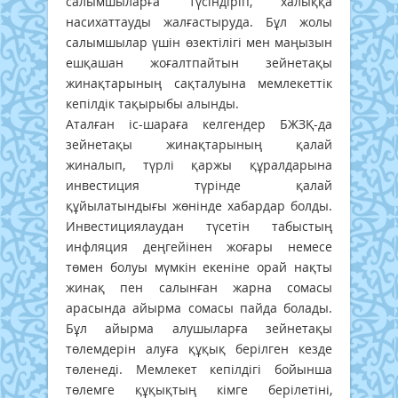
салымшыларға түсіндіріп, халыққа
насихаттауды жалғастыруда. Бұл жолы
салымшылар үшін өзектілігі мен маңызын
ешқашан жоғалтпайтын зейнетақы
жинақтарының сақталуына мемлекеттік
кепілдік тақырыбы алынды.
Аталған іс-шараға келгендер БЖЗҚ-да
зейнетақы жинақтарының қалай
жиналып, түрлі қаржы құралдарына
инвестиция түрінде қалай
құйылатындығы жөнінде хабардар болды.
Инвестициялаудан түсетін табыстың
инфляция деңгейінен жоғары немесе
төмен болуы мүмкін екеніне орай нақты
жинақ пен салынған жарна сомасы
арасында айырма сомасы пайда болады.
Бұл айырма алушыларға зейнетақы
төлемдерін алуға құқық берілген кезде
төленеді. Мемлекет кепілдігі бойынша
төлемге құқықтың кімге берілетіні,