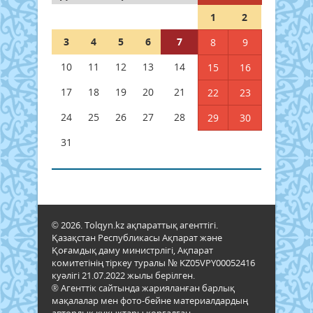
1
2
3
4
5
6
7
8
9
10
11
12
13
14
15
16
17
18
19
20
21
22
23
24
25
26
27
28
29
30
31
© 2026. Tolqyn.kz ақпараттық агенттігі.
Қазақстан Республикасы Ақпарат және
Қоғамдық даму министрлігі, Ақпарат
комитетінің тіркеу туралы № KZ05VPY00052416
куәлігі 21.07.2022 жылы берілген.
® Агенттік сайтында жарияланған барлық
мақалалар мен фото-бейне материалдардың
авторлық құқықтары қорғалған.