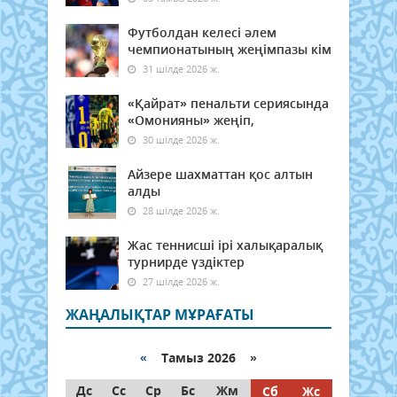
Футболдан келесі әлем
чемпионатының жеңімпазы кім
31 шілде 2026 ж.
«Қайрат» пенальти сериясында
«Омонияны» жеңіп,
30 шілде 2026 ж.
Айзере шахматтан қос алтын
алды
28 шілде 2026 ж.
Жас теннисші ірі халықаралық
турнирде үздіктер
27 шілде 2026 ж.
ЖАҢАЛЫҚТАР МҰРАҒАТЫ
«
Тамыз 2026 »
Дс
Сс
Ср
Бс
Жм
Сб
Жс