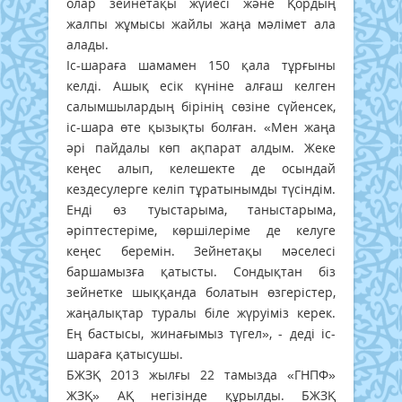
олар зейнетақы жүйесі және Қордың
жалпы жұмысы жайлы жаңа мәлімет ала
алады.
Iс-шараға шамамен 150 қала тұрғыны
келді. Ашық есік күніне алғаш келген
салымшылардың бірінің сөзіне сүйенсек,
іс-шара өте қызықты болған. «Мен жаңа
әрі пайдалы көп ақпарат алдым. Жеке
кеңес алып, келешекте де осындай
кездесулерге келіп тұратынымды түсіндім.
Енді өз туыстарыма, таныстарыма,
әріптестеріме, көршілеріме де келуге
кеңес беремін. Зейнетақы мәселесі
баршамызға қатысты. Сондықтан біз
зейнетке шыққанда болатын өзгерістер,
жаңалықтар туралы біле жүруіміз керек.
Ең бастысы, жинағымыз түгел», - деді іс-
шараға қатысушы.
БЖЗҚ 2013 жылғы 22 тамызда «ГНПФ»
ЖЗҚ» АҚ негізінде құрылды. БЖЗҚ