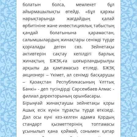
болатын болса, мемлекет бұл
айырмашылықты өтейді. «Бұл қаржы
нарықтарында жағдайдың қалай
өрбитініне және инвестициялық табыстың
қандай болатынына қарамастан,
салымшылардың жинақтары сенімді түрде
қорғалады деген сөз. Зейнетақы
активтерін сақтау кепілдігі барлық
жинақтың БЖЗҚ-ға шоғырландырылуы
арқылы да қамтамасыз етіледі. БЖЗҚ
акционері – Үкімет, ал сенімді басқарушы
– Қазақстан Республикасының Ұлттық
Банкі» - деп түсіндірді Сарсембаев Алмас -
филиал директорының орынбасары.
Бірыңғай жинақтаушы зейнетақы қоры
Ашық есік күнін тұрақты түрде өткізеді.
Дәл осы күні кез-келген адамға Қордың
стандарт қызметтерінің топтамасы
ұсынылып қана қоймай, сонымен қатар