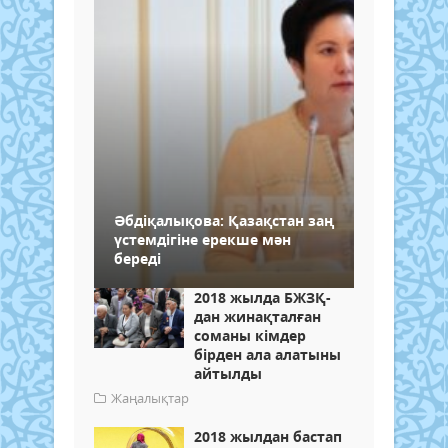
Әбдіқалықова: Қазақстан заң
үстемдігіне ерекше мән
береді
2018 жылда БЖЗҚ-
дан жинақталған
соманы кімдер
бірден ала алатыны
айтылды
Жаңалықтар
2018 жылдан бастап