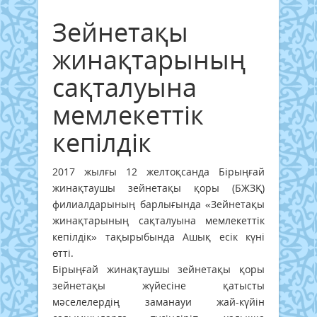
Зейнетақы
жинақтарының
сақталуына
мемлекеттік
кепілдік
2017 жылғы 12 желтоқсанда Бірыңғай
жинақтаушы зейнетақы қоры (БЖЗҚ)
филиалдарының барлығында «Зейнетақы
жинақтарының сақталуына мемлекеттік
кепілдік» тақырыбында Ашық есік күні
өтті.
Бірыңғай жинақтаушы зейнетақы қоры
зейнетақы жүйесіне қатысты
мәселелердің заманауи жай-күйін