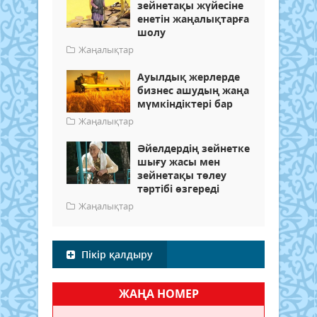
зейнетақы жүйесіне
енетін жаңалықтарға
шолу
Жаңалықтар
Ауылдық жерлерде
бизнес ашудың жаңа
мүмкіндіктері бар
Жаңалықтар
Әйелдердің зейнетке
шығу жасы мен
зейнетақы төлеу
тәртібі өзгереді
Жаңалықтар
Пікір қалдыру
ЖАҢА НОМЕР