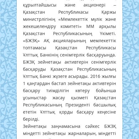
құрылтайшысы және акционері –
Қазақстан Республикасы Қаржы
министрлігінің «Мемлекеттік мүлік және
жекешелендіру комитеті» ММ арқылы
Қазақстан Республикасының Үкіметі.
«БЖЗҚ» АҚ акцияларының мемлекеттік
топтамасы Қазақстан Республикасы
Ұлттық Банкінің сенімгерлік басқаруында.
БЖЗҚ зейнетақы активтерін сенімгерлік
басқаруды Қазақстан Республикасының
Ұлттық Банкі жүзеге асырады. 2016 жылғы
1 қаңтардан бастап зейнетақы активтерін
басқару тиімділігін көтеру бойынша
ұсыныстар жасау қызметі Қазақстан
Республикасының Президенті басшылық
ететін Ұлттық қорды басқару кеңесіне
берілді.
Зейнетақы заңнамасына сәйкес БЖЗҚ
міндетті зейнетақы жарналарын, міндетті