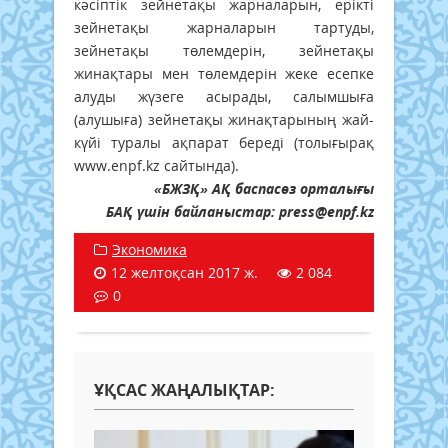
кәсіптік зейнетақы жарналарын, ерікті
зейнетақы жарналарын тартуды,
зейнетақы төлемдерін, зейнетақы
жинақтары мен төлемдерін жеке есепке
алуды жүзеге асырады, салымшыға
(алушыға) зейнетақы жинақтарының жай-
күйі туралы ақпарат береді (толығырақ
www.enpf.kz сайтында).
«БЖЗҚ» АҚ баспасөз орталығы
БАҚ үшін байланыстар: press@enpf.kz
Экономика
12 желтоқсан 2017 ж.
2 084
0
ҰҚСАС ЖАҢАЛЫҚТАР: