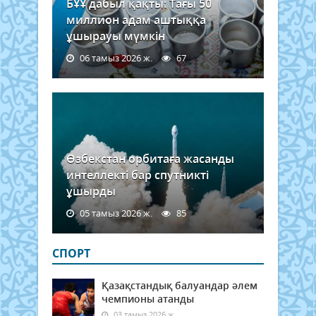
БҰҰ дабыл қақты: Тағы 50
миллион адам аштыққа
ұшырауы мүмкін
06 тамыз 2026 ж.
67
Өзбекстан орбитаға жасанды
интеллекті бар спутникті
ұшырды
05 тамыз 2026 ж.
85
СПОРТ
Қазақстандық балуандар әлем
чемпионы атанды
03 тамыз 2026 ж.