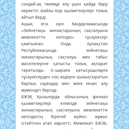
сондай-ақ төлемді алу үшін қайда бару
керектігі жайлы Қор қызметкерлері толық
айтып берді.
Ашық есік күні бағдарламасында
«Зейнетақы жинақтарының сақталуына
мемлекеттік кепілдік» тұсаукесері
қамтылған. Онда Қазақстан
Республикасында зейнетақы
жинақтарының сақталуы мен табыс
мәселелеріне қатысты толық ақпарат
таратылды. Іс-шараға қатысушыларға
тұсаукесерден соң өздерін қызықтыратын
барлық сауалдар мен жеке кеңес алу
мүмкіндігі берілді.
БЖЗҚ Қызылорда облысының филиал
қызметкерлері елімізде зейнетақы
жинақтарының сақталуына мемлекеттік
кепілдіктің бірегей жүйесі жұмыс
істейтінін атап көрсетті. Мемлекет БЖЗҚ-