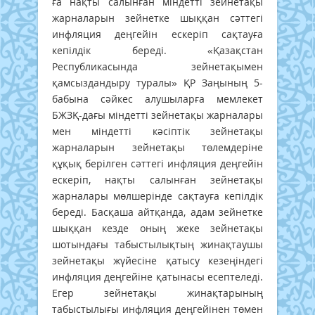
ға нақты салынған міндетті зейнетақы
жарналарын зейнетке шыққан сәттегі
инфляция деңгейін ескеріп сақтауға
кепілдік береді. «Қазақстан
Республикасында зейнетақымен
қамсыздандыру туралы» ҚР Заңының 5-
бабына сәйкес алушыларға мемлекет
БЖЗҚ-дағы міндетті зейнетақы жарналары
мен міндетті кәсіптік зейнетақы
жарналарын зейнетақы төлемдеріне
құқық берілген сәттегі инфляция деңгейін
ескеріп, нақты салынған зейнетақы
жарналары мөлшерінде сақтауға кепілдік
береді. Басқаша айтқанда, адам зейнетке
шыққан кезде оның жеке зейнетақы
шотындағы табыстылықтың жинақтаушы
зейнетақы жүйесіне қатысу кезеңіндегі
инфляция деңгейіне қатынасы есептеледі.
Егер зейнетақы жинақтарының
табыстылығы инфляция деңгейінен төмен