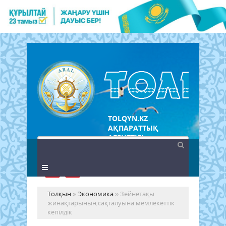
TOLQYN.KZ
АҚПАРАТТЫҚ
АГЕНТТІГІ
Толқын
»
Экономика
» Зейнетақы
жинақтарының сақталуына мемлекеттік
кепілдік