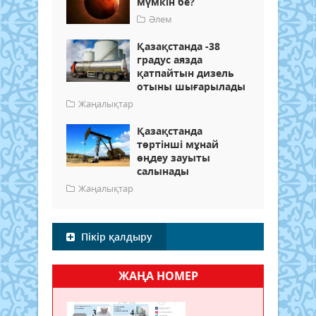
мүмкін бе?
Әлем
Қазақстанда -38
градус аязда
қатпайтын дизель
отыны шығарылады
Жаңалықтар
Қазақстанда
төртінші мұнай
өңдеу зауыты
салынады
Жаңалықтар
Пікір қалдыру
ЖАҢА НОМЕР