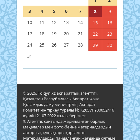
1
2
3
4
5
6
7
8
9
10
11
12
13
14
15
16
17
18
19
20
21
22
23
24
25
26
27
28
29
30
31
© 2026. Tolqyn.kz ақпараттық агенттігі.
Қазақстан Республикасы Ақпарат және
Қоғамдық даму министрлігі, Ақпарат
комитетінің тіркеу туралы № KZ05VPY00052416
куәлігі 21.07.2022 жылы берілген.
® Агенттік сайтында жарияланған барлық
мақалалар мен фото-бейне материалдардың
авторлық құқықтары қорғалған.
Материалдарды пайдаланған жағдайда сілтеме