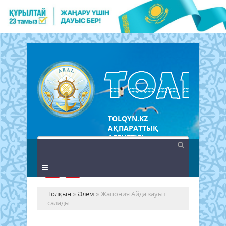
TOLQYN.KZ
АҚПАРАТТЫҚ
АГЕНТТІГІ
Толқын
»
Әлем
» Жапония Айда зауыт
салады