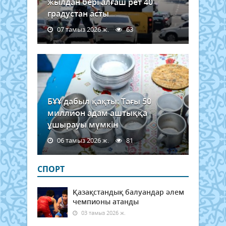
жылдан бері алғаш рет 40
градустан асты
07 тамыз 2026 ж.
63
БҰҰ дабыл қақты: Тағы 50
миллион адам аштыққа
ұшырауы мүмкін
06 тамыз 2026 ж.
81
СПОРТ
Қазақстандық балуандар әлем
чемпионы атанды
03 тамыз 2026 ж.