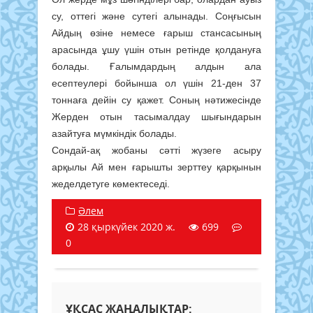
су, оттегі және сутегі алынады. Соңғысын
Айдың өзіне немесе ғарыш стансасының
арасында ұшу үшін отын ретінде қолдануға
болады. Ғалымдардың алдын ала
есептеулері бойынша ол үшін 21-ден 37
тоннаға дейін су қажет. Соның нәтижесінде
Жерден отын тасымалдау шығындарын
азайтуға мүмкіндік болады.
Сондай-ақ жобаны сәтті жүзеге асыру
арқылы Ай мен ғарышты зерттеу қарқынын
жеделдетуге көмектеседі.
Әлем
28 қыркүйек 2020 ж.
699
0
ҰҚСАС ЖАҢАЛЫҚТАР: