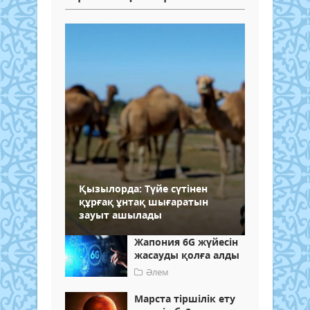
Қызылорда: Түйе сүтінен
құрғақ ұнтақ шығаратын
зауыт ашылады
Жапония 6G жүйесін
жасауды қолға алды
Әлем
Марста тіршілік ету