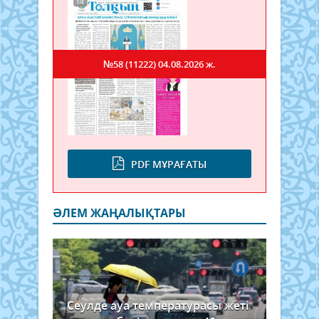
№58 (11222)
04.08.2026 ж.
PDF МҰРАҒАТЫ
ӘЛЕМ ЖАҢАЛЫҚТАРЫ
Сеулде ауа температурасы жеті