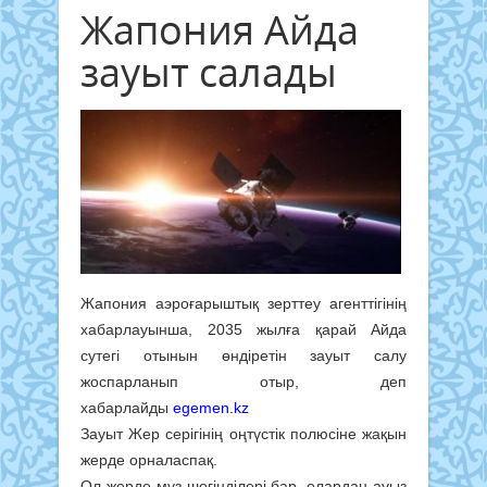
Жапония Айда
зауыт салады
Жапония аэроғарыштық зерттеу агенттігінің
хабарлауынша, 2035 жылға қарай Айда
сутегі отынын өндіретін зауыт салу
жоспарланып отыр, деп
хабарлайды
egemen.kz
Зауыт Жер серігінің оңтүстік полюсіне жақын
жерде орналаспақ.
Ол жерде мұз шөгінділері бар, олардан ауыз