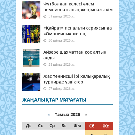
Футболдан келесі әлем
чемпионатының жеңімпазы кім
31 шілде 2026 ж.
«Қайрат» пенальти сериясында
«Омонияны» жеңіп,
30 шілде 2026 ж.
Айзере шахматтан қос алтын
алды
28 шілде 2026 ж.
Жас теннисші ірі халықаралық
турнирде үздіктер
27 шілде 2026 ж.
ЖАҢАЛЫҚТАР МҰРАҒАТЫ
«
Тамыз 2026 »
Дс
Сс
Ср
Бс
Жм
Сб
Жс