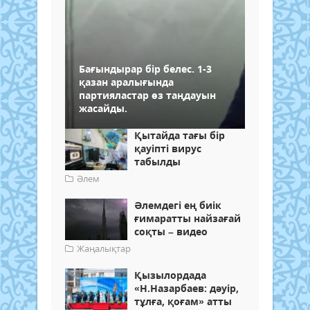
Бағындырар бір белес. 1-3
қазан аралығында
партияластар өз таңдауын
жасайды.
Қытайда тағы бір
қауіпті вирус
табылды
Әлем
Әлемдегі ең биік
ғимаратты найзағай
соқты – видео
Жаңалықтар
Қызылордада
«Н.Назарбаев: дәуір,
тұлға, қоғам» атты