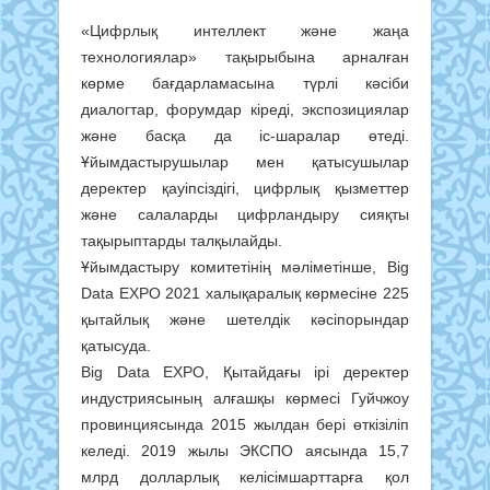
«Цифрлық интеллект және жаңа
технологиялар» тақырыбына арналған
көрме бағдарламасына түрлі кәсіби
диалогтар, форумдар кіреді, экспозициялар
және басқа да іс-шаралар өтеді.
Ұйымдастырушылар мен қатысушылар
деректер қауіпсіздігі, цифрлық қызметтер
және салаларды цифрландыру сияқты
тақырыптарды талқылайды.
Ұйымдастыру комитетінің мәліметінше, Big
Data EXPO 2021 халықаралық көрмесіне 225
қытайлық және шетелдік кәсіпорындар
қатысуда.
Big Data EXPO, Қытайдағы ірі деректер
индустриясының алғашқы көрмесі Гуйчжоу
провинциясында 2015 жылдан бері өткізіліп
келеді. 2019 жылы ЭКСПО аясында 15,7
млрд долларлық келісімшарттарға қол