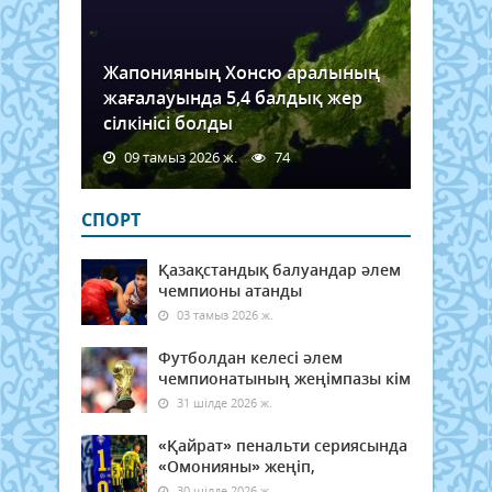
Жапонияның Хонсю аралының
жағалауында 5,4 балдық жер
сілкінісі болды
09 тамыз 2026 ж.
74
СПОРТ
Қазақстандық балуандар әлем
чемпионы атанды
03 тамыз 2026 ж.
Футболдан келесі әлем
чемпионатының жеңімпазы кім
31 шілде 2026 ж.
«Қайрат» пенальти сериясында
«Омонияны» жеңіп,
30 шілде 2026 ж.