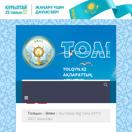
TOLQYN.KZ
АҚПАРАТТЫҚ
АГЕНТТІГІ
Толқын
»
Әлем
» Қытайда Big Data EXPO
2021 ашылды