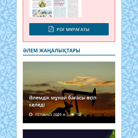
PDF МҰРАҒАТЫ
ӘЛЕМ ЖАҢАЛЫҚТАРЫ
Әлемдік мұнай бағасы өсіп
келеді
10 тамыз 2026 ж.
58