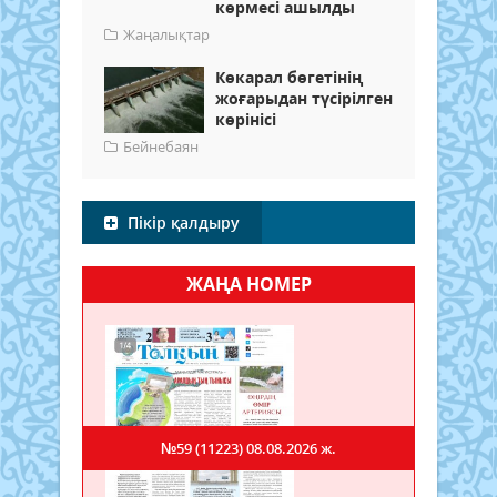
көрмесі ашылды
Жаңалықтар
Көкарал бөгетінің
жоғарыдан түсірілген
көрінісі
Бейнебаян
Пікір қалдыру
ЖАҢА НОМЕР
№59 (11223)
08.08.2026 ж.