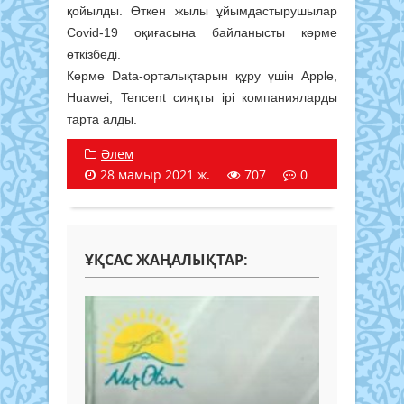
қойылды. Өткен жылы ұйымдастырушылар
Covid-19 оқиғасына байланысты көрме
өткізбеді.
Көрме Data-орталықтарын құру үшін Apple,
Huawei, Tencent сияқты ірі компанияларды
тарта алды.
Әлем
28 мамыр 2021 ж.
707
0
ҰҚСАС ЖАҢАЛЫҚТАР: