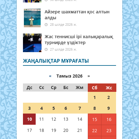
Айзере шахматтан қос алтын
алды
28 шілде 2026 ж.
Жас теннисші ірі халықаралық
турнирде үздіктер
27 шілде 2026 ж.
ЖАҢАЛЫҚТАР МҰРАҒАТЫ
«
Тамыз 2026 »
Дс
Сс
Ср
Бс
Жм
Сб
Жс
1
2
3
4
5
6
7
8
9
10
11
12
13
14
15
16
17
18
19
20
21
22
23