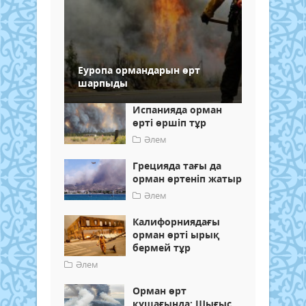
Еуропа ормандарын өрт
шарпыды
Испанияда орман
өрті өршіп тұр
Әлем
Грецияда тағы да
орман өртеніп жатыр
Әлем
Калифорниядағы
орман өрті ырық
бермей тұр
Әлем
Орман өрт
құшағында: Шығыс