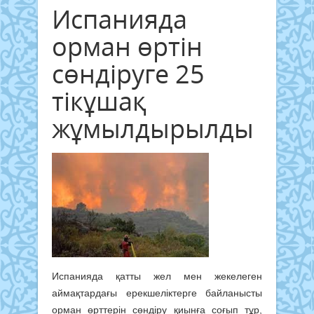
Испанияда
орман өртін
сөндіруге 25
тікұшақ
жұмылдырылды
Испанияда қатты жел мен жекелеген
аймақтардағы ерекшеліктерге байланысты
орман өрттерін сөндіру қиынға соғып тұр,