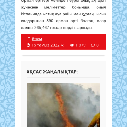
Орман өрттері жөніндегі еуропалық ақпарат
жүйесінің мәліметтері бойынша, биыл
Испанияда ыстық ауа райы мен құрғақшылық
салдарынан 390 орман өрті болған, олар
жалпы 265,467 гектар жерді шарпыды.
Әлем
16 тамыз 2022 ж.
1 079
0
ҰҚСАС ЖАҢАЛЫҚТАР: