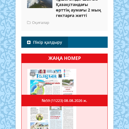
Қазақстандағы
өрттің аумағы 2 мың
гектарға жетті
Оқиғалар
Пікір қалдыру
ЖАҢА НОМЕР
№59 (11223)
08.08.2026 ж.