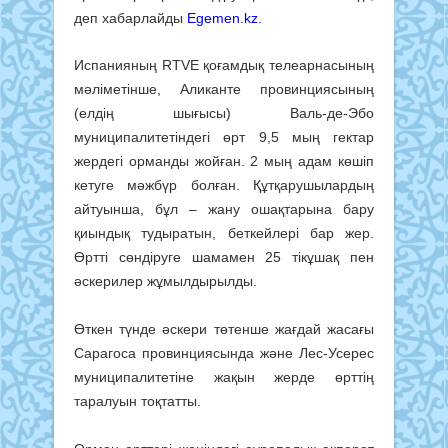
деп хабарлайды
Egemen.kz.
Испанияның RTVE қоғамдық телеарнасының
мәліметінше, Аликанте провинциясының
(елдің шығысы) Валь-де-Эбо
муниципалитетіндегі өрт 9,5 мың гектар
жердегі орманды жойған. 2 мың адам көшіп
кетуге мәжбүр болған. Құтқарушылардың
айтуынша, бұл – жану ошақтарына бару
қиындық тудыратын, беткейлері бар жер.
Өртті сөндіруге шамамен 25 тікұшақ пен
әскерилер жұмылдырылды.
Өткен түнде әскери төтенше жағдай жасағы
Сарагоса провинциясында және Лес-Усерес
муниципалитетіне жақын жерде өрттің
таралуын тоқтатты.