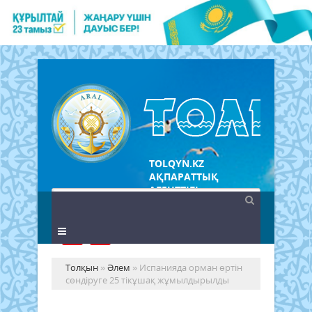
TOLQYN.KZ
АҚПАРАТТЫҚ
АГЕНТТІГІ
Толқын
»
Әлем
» Испанияда орман өртін
сөндіруге 25 тікұшақ жұмылдырылды