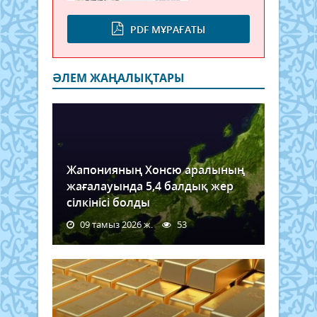
PDF МҰРАҒАТЫ
ӘЛЕМ ЖАҢАЛЫҚТАРЫ
Жапонияның Хонсю аралының
жағалауында 5,4 балдық жер
сілкінісі болды
09 тамыз 2026 ж.
53