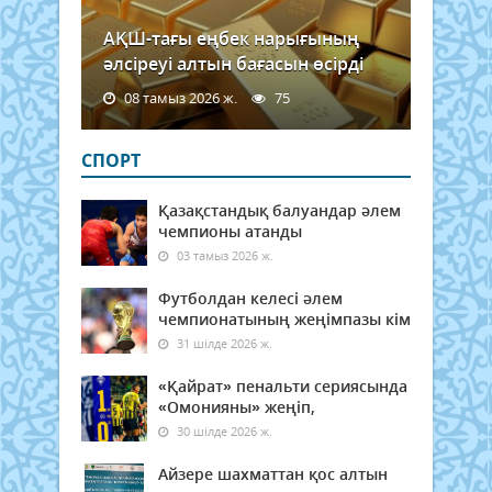
АҚШ-тағы еңбек нарығының
әлсіреуі алтын бағасын өсірді
08 тамыз 2026 ж.
75
СПОРТ
Қазақстандық балуандар әлем
чемпионы атанды
03 тамыз 2026 ж.
Футболдан келесі әлем
чемпионатының жеңімпазы кім
31 шілде 2026 ж.
«Қайрат» пенальти сериясында
«Омонияны» жеңіп,
30 шілде 2026 ж.
Айзере шахматтан қос алтын