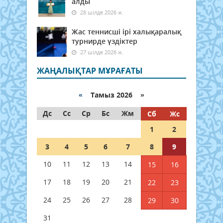
алды
28 шілде 2026 ж.
Жас теннисші ірі халықаралық
турнирде үздіктер
27 шілде 2026 ж.
ЖАҢАЛЫҚТАР МҰРАҒАТЫ
«
Тамыз 2026 »
Дс
Сс
Ср
Бс
Жм
Сб
Жс
1
2
3
4
5
6
7
8
9
10
11
12
13
14
15
16
17
18
19
20
21
22
23
24
25
26
27
28
29
30
31