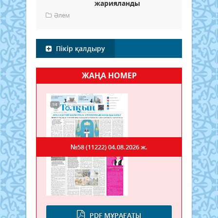
жарияланды
Әлем
Пікір қалдыру
ЖАҢА НОМЕР
№58 (11222)
04.08.2026 ж.
PDF МҰРАҒАТЫ