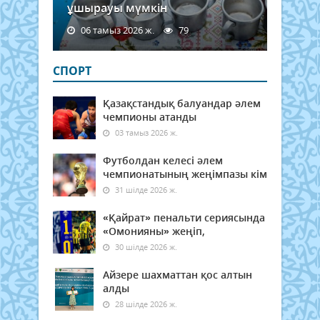
ұшырауы мүмкін
06 тамыз 2026 ж.
79
СПОРТ
Қазақстандық балуандар әлем
чемпионы атанды
03 тамыз 2026 ж.
Футболдан келесі әлем
чемпионатының жеңімпазы кім
31 шілде 2026 ж.
«Қайрат» пенальти сериясында
«Омонияны» жеңіп,
30 шілде 2026 ж.
Айзере шахматтан қос алтын
алды
28 шілде 2026 ж.