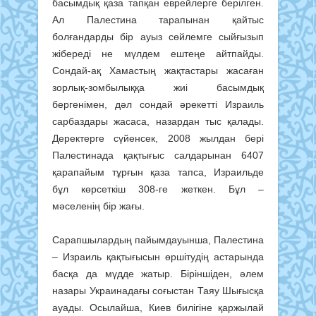
басымдық қаза тапқан еврейлерге берілген.
Ал Палестина тарапынан қайтыс
болғандарды бір ауыз сөйлемге сыйғызып
жібереді не мүлдем ештеңе айтпайды.
Сондай-ақ Хамастың жақтастары жасаған
зорлық-зомбылыққа жиі басымдық
бергенімен, дәл сондай әрекетті Израиль
сарбаздары жасаса, назардан тыс қалады.
Дерек­терге сүйенсек, 2008 жылдан бері
Палестинада қақтығыс салдарынан 6407
қарапайым тұрғын қаза тапса, Израильде
бұл көрсеткіш 308-ге жеткен. Бұл –
мәселенің бір жағы.
Сарапшылардың пайымдауын­ша, Палестина
– Израиль қақтығы­сын өршітудің астарында
басқа да мүдде жатыр. Біріншіден, әлем
назары Украинадағы соғыстан Таяу Шығыс­қа
ауады. Осылайша, Киев би­лігіне қаржылай