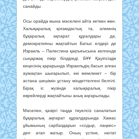
санайды.
Осы орайда мына мәселені айта кеткен жөн.
Халықаралық қоғам­дастық та, әлемнің
бұқаралық ақ­па­­рат құралдары да,
демократия­ны жақтайтын Батыс елдері де
Израиль – Палестина қақтығысына келгенде
сыңаржақ пікір білдіреді. БҰҰ Қауіпсіздік
кеңесінің қара­рын­да Израильдің басып алған
аумақтан шығарылып, екі мемлекет – бір
астана шешімін ұстану міндеттелгені белгілі.
Бірақ іс жү­зінде халықаралық пікір
еврейлерді жақтайтыны анық аңғарылады.
Мәселен, қазіргі таңда тәуелсіз саналатын
бұқаралық ақпарат құралдарында Хамас
ұйымының сарбаздарын «содыр, лаңкес»
деп атап жатыр. Оның үстіне, негізгі