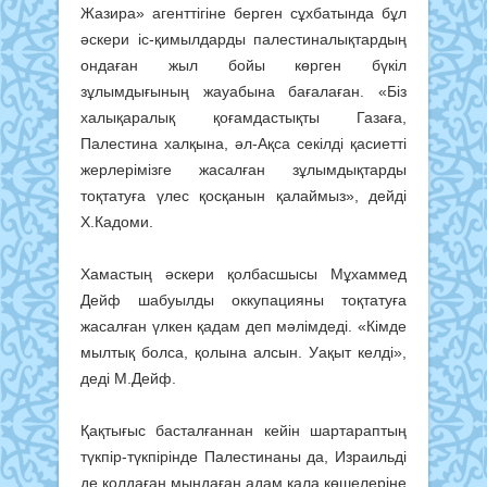
Жазира» агенттігіне берген сұхбатында бұл
әскери іс-қимылдарды палестиналықтардың
ондаған жыл бойы көрген бүкіл
зұлымдығының жауабына бағалаған. «Біз
халықаралық қоғамдастықты Газаға,
Палестина халқына, әл-Ақса секілді қасиетті
жерлерімізге жасалған зұлымдықтарды
тоқтатуға үлес қосқанын қалаймыз», дейді
Х.Кадоми.
Хамастың әскери қолбасшысы Мұхаммед
Дейф шабуылды оккупацияны тоқтатуға
жасалған үлкен қадам деп мәлімдеді. «Кімде
мылтық болса, қолына алсын. Уақыт келді»,
деді М.Дейф.
Қақтығыс басталғаннан кейін шартараптың
түкпір-түкпірінде Палестинаны да, Израильді
де қолдаған мыңдаған адам қала көшелеріне