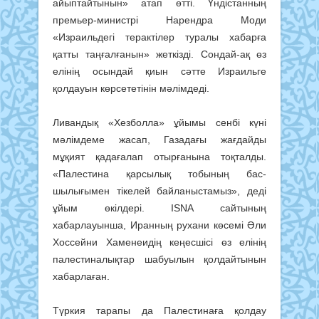
айыптайтынын» атап өтті. Үндістанның
премьер-министрі Нарендра Моди
«Израильдегі терактілер туралы хабарға
қатты таңғалғанын» жеткізді. Сондай-ақ өз
елінің осындай қиын сәтте Израильге
қолдауын көрсететінін мәлімдеді.
Ливандық «Хезболла» ұйы­мы сенбі күні
мәлімдеме жасап, Газадағы жағдайды
мұқият қада­ғалап отырғанына тоқталды.
«Па­лестина қарсылық тобының бас­
шылығымен тікелей байланыс­тамыз», деді
ұйым өкілдері. ISNA сайтының
хабарлауынша, Иранның рухани көсемі Әли
Хоссейни Ха­менеидің кеңесшісі өз елінің
палес­тиналықтар шабуылын қолдай­тынын
хабарлаған.
Түркия тарапы да Палестинаға қолдау