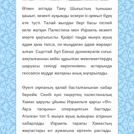
Өткен аптада Таяу Шығыстың тынышы
қашып, кезекті ауқымды әскери іс-қимыл бұрқ
ете түсті. Талай жылдан бері басы піспей
келе жатқан Палестина мен Израиль кезекті
мәрте қақтығысты. Қазіргі таңда мыңға жуық
адам қаза тапса, он мыңдаған адам жарақат
алған. Сырттай бұл Екінші дүниежүзілік соғыс
аяқталғаннан кейін құрылған мемлекеттердің
шаруасы секілді көрінгенімен, астарында
геосаяси мүдде жатқаны анық аңғарылады.
Әуелі оқиғаның қалай басталға­нынан хабар
берейік. Сенбі күні таңертең палестиналық
Хамас қарулы ұйымы Израильге қарсы «Әл-
Ақса тасқыны» операциясын бастады.
Аталған топ 5 мыңға жуық зымыран атқанын
хабарлады. Израиль тарапы Хамастың
жақтастары ел аумағына кіргенін растады.