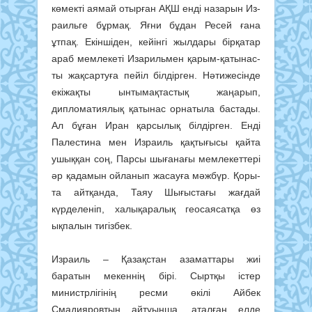
көмекті аямай отырған АҚШ енді назарын Из­
раильге бұрмақ. Яғни бұдан Ре­сей ғана
ұтпақ. Екіншіден, кейін­гі жылдары бірқатар
араб мем­ле­кеті Изарильмен қарым-қаты­нас­
ты жақсартуға пейіл білдір­ген. Нәтижесінде
екіжақты ынты­мақтас­тық жаңарып,
дипломатиялық қа­тынас орнатыла бастады.
Ал бұ­ған Иран қарсылық білдірген. Енді
Палестина мен Израиль қақ­­тығысы қайта
ушыққан соң, Пар­сы шығанағы мемлекеттері
әр қада­мын ойланып жасауға мәжбүр. Қоры­
та айтқанда, Таяу Шығыстағы жағ­дай
күрделеніп, халықаралық геосая­сатқа өз
ықпалын тигізбек.
Израиль – Қазақстан азаматтары жиі
баратын мекеннің бірі. Сыртқы істер
министрлігінің ресми өкілі Айбек
Смадияровтың айтуынша, аталған елде