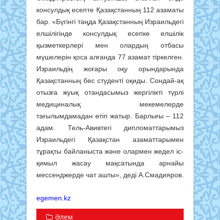
консулдық есепте Қазақстанның 112 азаматы
бар. «Бүгінгі таңда Қазақстанның Израильдегі
елшілігінде консулдық есепке елшілік
қызметкерлері мен олардың отбасы
мүшелерін қоса алғанда 77 азамат тіркелген.
Израильдің жоғары оқу орындарында
Қазақстанның бес студенті оқиды. Сондай-ақ
отызға жуық отандасымыз жергілікті түрлі
медициналық мекемелерде
тағылымдамадан өтіп жатыр. Барлығы – 112
адам. Тель-Авивтегі дипломаттарымыз
Израильдегі Қазақстан азаматтарымен
тұрақты байланыста және олармен жедел іс-
қимыл жасау мақсатында арнайы
мессенджерде чат ашты», деді А.Смадияров.
egemen.kz
Әлем