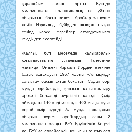
қарапайым халық тартты. Бүгінде
миллиондаған палестиналық өз үйінен
айырылып, босып кеткен. Арабтар әлі күнге
дейін Израильді бүйірден шыққан шиқан
секілді көрсе, еврейлер атажұртымызға
келдік деп есептейді.
Жалпы, бұл мәселеде халықара­лық
қоғамдастықтың ұстанымы Палестина
жағында. Өйткені Из­раиль Иордан өзенінің
батыс жаға­лауын 1967 жылғы «Алтыкүндік
соғыста» басып алған болатын. Содан бері
мұнда еврейлердің қонысын қалыптастыру
әрекеті белсенді жүргізіліп келеді. Қазір
аймақтағы 140 елді мекенде 400 мыңға жуық
еврей өмір сүреді. Ал мұнда нәпақасын
айырып жүрген арабтардың саны 2
миллионнан асады. БҰҰ Қауіпсіздік Кеңесі
де, БҰҰ да еврейлердің қонысын заңсыз деп