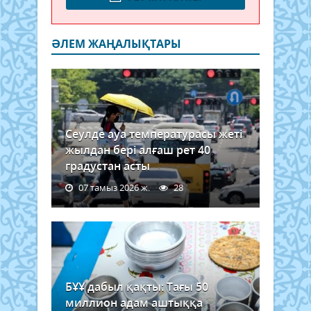
ӘЛЕМ ЖАҢАЛЫҚТАРЫ
Сеулде ауа температурасы жеті
жылдан бері алғаш рет 40
градустан асты
07 тамыз 2026 ж.
28
БҰҰ дабыл қақты: Тағы 50
миллион адам аштыққа