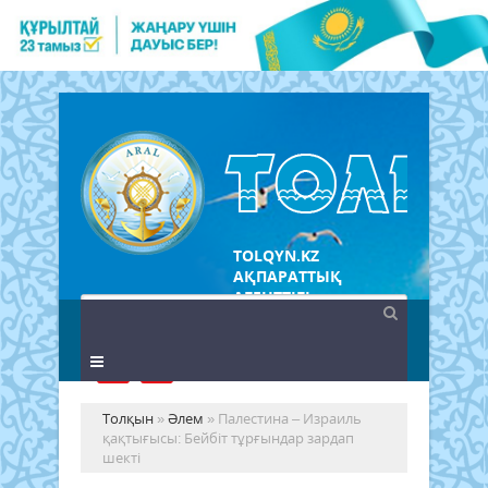
TOLQYN.KZ
АҚПАРАТТЫҚ
АГЕНТТІГІ
Толқын
»
Әлем
» Палестина – Израиль
қақтығысы: Бейбіт тұрғындар зардап
шекті