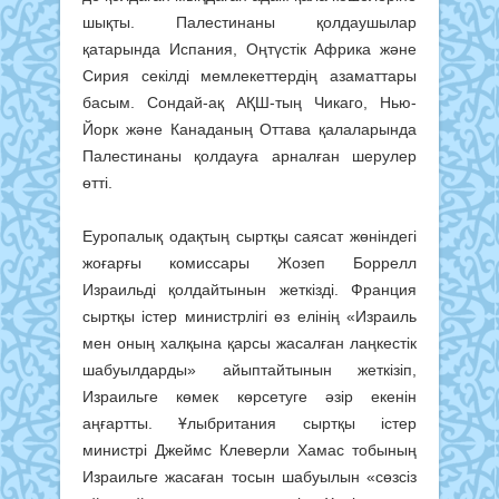
шықты. Палестинаны қолдаушылар
қатарында Испания, Оңтүстік Африка және
Сирия секілді мемлекеттердің азаматтары
басым. Сондай-ақ АҚШ-тың Чикаго, Нью-
Йорк және Канаданың Оттава қалаларында
Палестинаны қолдауға арналған шерулер
өтті.
Еуропалық одақтың сыртқы саясат жөніндегі
жоғарғы комиссары Жозеп Боррелл
Израильді қолдайтынын жеткізді. Франция
сыртқы істер министрлігі өз елінің «Израиль
мен оның халқына қарсы жасалған лаңкестік
шабуылдарды» айыптайтынын жеткізіп,
Израильге көмек көрсетуге әзір екенін
аңғарт­ты. Ұлыбритания сыртқы істер
министрі Джеймс Клеверли Хамас тобының
Израильге жасаған тосын шабуылын «сөзсіз