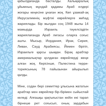
қабылдағанда басталды. Халықаралық
ұйымның мұндай қадамы Араб елдері
жоғары кеңе­сіне ұнаған жоқ. Көп ұзамай-ақ
Иерусалимнің мүфтиі еврейлерге жиһад
жариялады. Бір жылдан соң 1948 жылы 14
мамырда Израиль тәуелсіздігін
жариялағанда Араб лигасы оларға соғыс
ашты. Мысыр, Иордания, Ирак, Сирия,
Ливан, Сауд Арабиясы, Йемен бірігіп,
Израильге қарсы шыққан. Бірақ арабтар
америкалықтар қолдаған еврейлерді жеңе
алған жоқ. Керісінше, Палестина терри­
ториясының 78 пайызынан айырылып
қалды.
Міне, содан бері семиттер ұлысына жататын
арабтар мен еврейлер бір-бірімен сыйыспай
келеді. Алғашқы қақтығыстан кейін екі тарап
бірнеше рет соғысып, оның зардабын