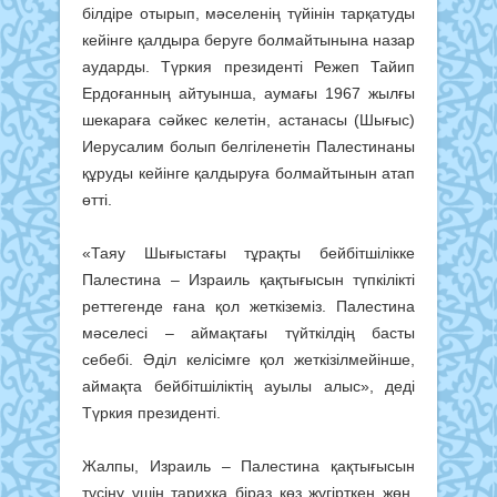
білдіре отырып, мәселенің түйінін тарқатуды
кейінге қалдыра беруге болмайтынына назар
аударды. Түркия президенті Режеп Тайип
Ердоғанның айтуынша, аумағы 1967 жылғы
шекараға сәйкес келетін, ас­танасы (Шығыс)
Иерусалим болып белгіленетін Палестинаны
құруды кейінге қалдыруға болмайтынын атап
өтті.
«Таяу Шығыстағы тұрақты бейбітшілікке
Палестина – Израиль қақтығысын түпкілікті
реттегенде ғана қол жеткіземіз. Палестина
мәселесі – аймақтағы түйткілдің басты
себебі. Әділ келісімге қол жеткізілмейінше,
аймақта бейбіт­шіліктің ауылы алыс», деді
Түркия президенті.
Жалпы, Израиль – Палестина қақтығысын
түсіну үшін тарихқа біраз көз жүгірткен жөн.