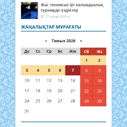
Жас теннисші ірі халықаралық
турнирде үздіктер
27 шілде 2026 ж.
ЖАҢАЛЫҚТАР МҰРАҒАТЫ
«
Тамыз 2026 »
Дс
Сс
Ср
Бс
Жм
Сб
Жс
1
2
3
4
5
6
7
8
9
10
11
12
13
14
15
16
17
18
19
20
21
22
23
24
25
26
27
28
29
30
31