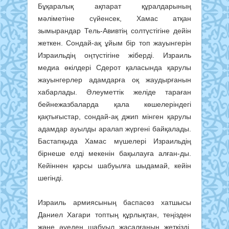
Бұқаралық ақпарат құрал­дарының
мәліметіне сүйен­сек, Хамас атқан
зымырандар Тель-Авив­тің солтүстігіне дейін
жет­кен. Сондай-ақ ұйым бір топ жауын­герін
Израильдің оңтүс­ті­гіне жіберді. Израиль
медиа өкілдері Сдерот қала­сында қарулы
жауынгерлер адам­дарға оқ жаудырғанын
хабарла­ды. Әлеуметтік желіде тара­ған
бейнежазбаларда қала көше­леріндегі
қақтығыстар, сон­дай-ақ джип мінген қарулы
адам­дар ауылды аралап жүргені байқа­лады.
Бастапқыда Хамас мүшелері Израильдің
бірнеше елді мекенін бақылауға алған-ды.
Кейіннен қар­сы шабуылға шыдамай, кейін
шегінді.
Израиль армиясының баспасөз хатшысы
Даниел Хагари топтың құрлықтан, теңізден
және әуеден шабуыл жасалғанын жеткізді.