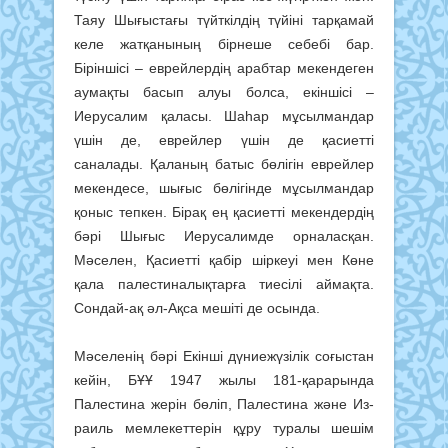
Таяу Шығыс­тағы түйткілдің түйіні тар­қа­­май
келе жатқанының бірнеше себебі бар.
Біріншісі – еврейлердің арабтар мекендеген
аумақты басып алуы болса, екіншісі –
Иерусалим қаласы. Шаһар мұсылмандар
үшін де, еврейлер үшін де қасиетті
саналады. Қаланың батыс бөлігін еврейлер
мекендесе, шығыс бөлігінде мұсылмандар
қоныс тепкен. Бірақ ең қасиетті мекендердің
бәрі Шы­ғыс Иерусалимде орналасқан.
Мәселен, Қасиетті қабір шіркеуі мен Көне
қала палестиналықтарға тиесілі аймақта.
Сондай-ақ әл-Ақса мешіті де осында.
Мәселенің бәрі Екінші дүние­жүзілік соғыстан
кейін, БҰҰ 1947 жылы 181-қарарында
Палестина жерін бөліп, Палестина және Из­
раиль мемлекеттерін құру тура­лы шешім