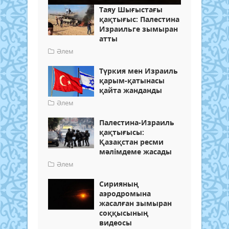
Таяу Шығыстағы
қақтығыс: Палестина
Израильге зымыран
атты
Әлем
Түркия мен Израиль
қарым-қатынасы
қайта жанданды
Әлем
Палестина-Израиль
қақтығысы:
Қазақстан ресми
мәлімдеме жасады
Әлем
Сирияның
аэродромына
жасалған зымыран
соққысының
видеосы