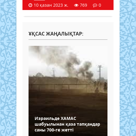
10 қазан 2023 ж.
769
0
ҰҚСАС ЖАҢАЛЫҚТАР:
Израильде ХАМАС
шабуылынан қаза тапқандар
саны 700-ге жетті