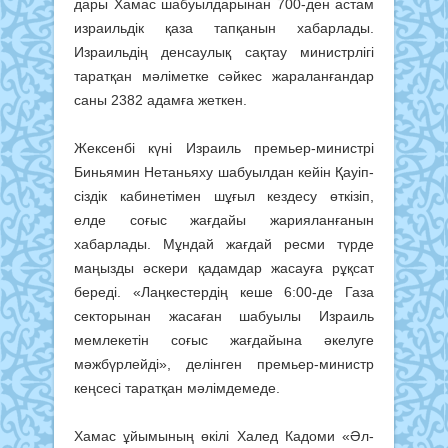
дары Хамас шабуылдарынан 700-ден астам
израильдік қаза тап­қа­нын хабарлады.
Израильдің ден­саулық сақтау министрлігі
тарат­қан мәліметке сәйкес жаралан­ғандар
саны 2382 адамға жеткен.
Жексенбі күні Израиль пре­мьер-министрі
Биньямин Не­таньяху шабуылдан кейін Қауіп­
сіздік кабинетімен шұғыл кездесу өткізіп,
елде соғыс жағдайы жа­рияланғанын
хабарлады. Мұндай жағдай ресми түрде
маңызды әске­ри қадамдар жасауға рұқсат
береді. «Лаңкестердің кеше 6:00-де Газа
секторынан жасаған шабуылы Израиль
мемлекетін соғыс жағдайына әкелуге
мәжбүрлейді», делінген премьер-министр
кеңсесі таратқан мәлімдемеде.
Хамас ұйымының өкілі Халед Кадоми «Әл-