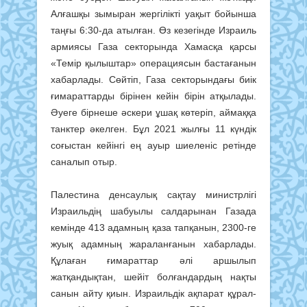
Ал­ғашқы зымыран жергілікті уақыт бойынша
таңғы 6:30-да атыл­ған. Өз кезегінде Израиль
армия­сы Газа секторында Хамасқа қарсы
«Темір қылыштар» операциясын бастағанын
хабарлады. Сөйтіп, Газа секторындағы биік
ғима­рат­тарды бірінен кейін бірін атқы­лады.
Әуеге бірнеше әскери ұшақ көтеріп, аймаққа
танктер әкелген. Бұл 2021 жылғы 11 күндік
соғыстан кейінгі ең ауыр шиеленіс ретінде
саналып отыр.
Палестина денсаулық сақтау министрлігі
Израильдің шабуылы салдарынан Газада
кемінде 413 адамның қаза тапқанын, 2300-ге
жуық адамның жараланғанын ха­бар­лады.
Құлаған ғимараттар әлі аршылып
жатқандықтан, шейіт болғандардың нақты
санын айту қиын. Израильдік ақпарат құрал­