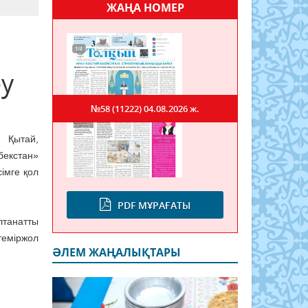
ЖАҢА НОМЕР
еу
№58 (11222)
04.08.2026 ж.
н Қытай,
бекстан»
імге қол
PDF МҰРАҒАТЫ
лтанатты
теміржол
ӘЛЕМ ЖАҢАЛЫҚТАРЫ