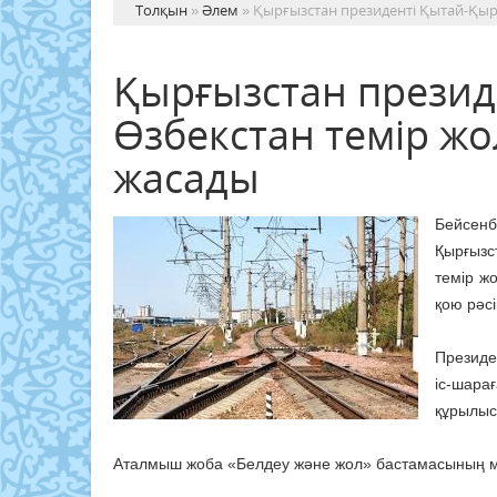
Толқын
»
Әлем
» Қырғызстан президенті Қытай-Қыр
Қырғызстан презид
Өзбекстан темір ж
жасады
Бейсенб
Қырғызс
темір ж
қою рәс
Президе
іс-шара
құрылыс
Аталмыш жоба «Белдеу және жол» бастамасының ма