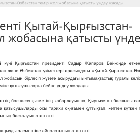
ғызстан-Өзбекстан темір жол жобасына қатысты үндеу жасады
енті Қытай-Қырғызстан-
ол жобасына қатысты үнд
і күні Қырғызстан президенті Садыр Жапаров Бейжіңде өтке
тан және Өзбекстан үкіметтері арасындағы «Қытай-Қырғызстан-Өз
ол жобасын бірлесіп жүзеге асырудағы ынтымақтастық туралы келіс
іміне қатысушыларға бейне үндеу жолдады.
нттің баспасөз қызметінің хабарлауынша, Қырғызстан басшысы са
ға қатысушыларды осы тарихи оқиғамен құттықтап, көптен күткен 
ының басталуын атап өтті.
ңызды элементіне айналатынын атап өтті.