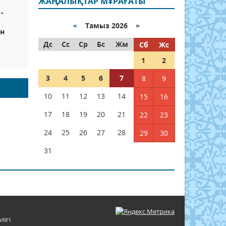
ЖАҢАЛЫҚТАР МҰРАҒАТЫ
-
«
Тамыз 2026 »
ын
Дс
Сс
Ср
Бс
Жм
Сб
Жс
1
2
3
4
5
6
7
8
9
10
11
12
13
14
15
16
17
18
19
20
21
22
23
24
25
26
27
28
29
30
31
лігі