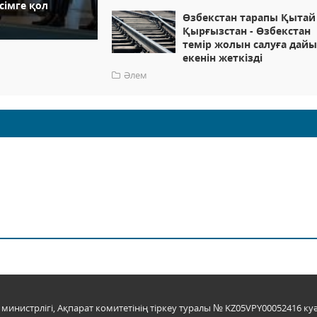
сімге қол
Өзбекстан тарапы Қытай 
Қырғызстан - Өзбекстан
темір жолын салуға дай
екенін жеткізді
Әлем
инистрлігі, Ақпарат комитетінің тіркеу туралы № KZ05VPY00052416 куә