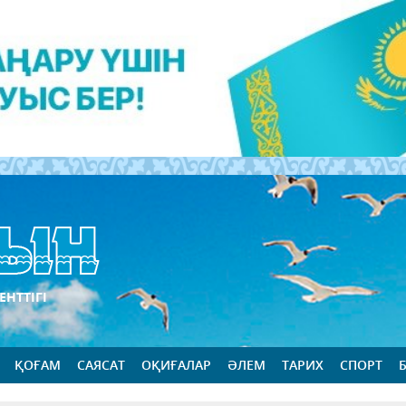
ЕНТТІГІ
ҚОҒАМ
САЯСАТ
ОҚИҒАЛАР
ӘЛЕМ
ТАРИХ
СПОРТ