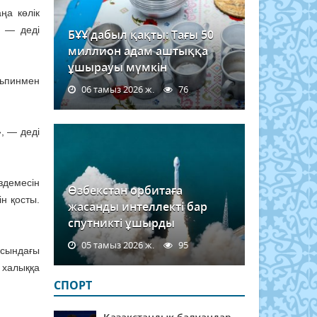
ңа көлік
, — деді
БҰҰ дабыл қақты: Тағы 50
миллион адам аштыққа
ұшырауы мүмкін
ньпинмен
06 тамыз 2026 ж.
76
, — деді
здемесін
Өзбекстан орбитаға
н қосты.
жасанды интеллекті бар
спутникті ұшырды
05 тамыз 2026 ж.
95
ясындағы
 халыққа
СПОРТ