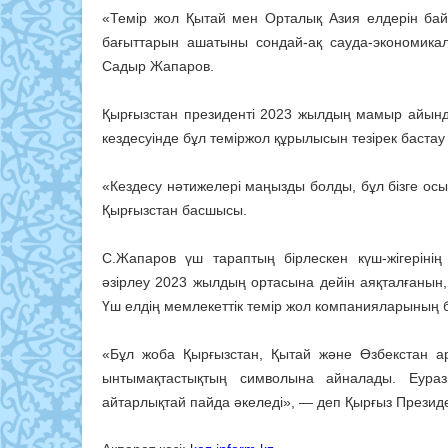
«Темір жол Қытай мен Орталық Азия елдерін бай
бағыттарын ашатыны сондай-ақ сауда-экономикал
Садыр Жапаров.
Қырғызстан президенті 2023 жылдың мамыр айынд
кездесуінде бұл теміржол құрылысын тезірек бастау қа
«Кездесу нәтижелері маңызды болды, бұл бізге осы
Қырғызстан басшысы.
С.Жапаров үш тараптың бірлескен күш-жігерінің
әзірлеу 2023 жылдың ортасына дейін аяқталғанын, 
Үш елдің мемлекеттік темір жол компанияларының бі
«Бұл жоба Қырғызстан, Қытай және Өзбекстан ар
ынтымақтастықтың символына айналады. Еурази
айтарлықтай пайда әкеледі», — деп Қырғыз Президе