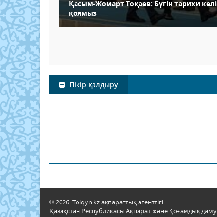
Қасым-Жомарт Тоқаев: Бүгін тарихи келі
қоямыз
Пікір қалдыру
© 2026. Tolqyn.kz ақпараттық агенттігі.
Қазақстан Республикасы Ақпарат және Қоғамдық даму м