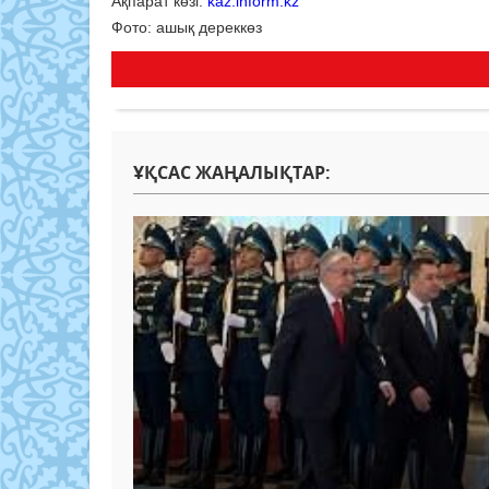
Ақпарат көзі:
kaz.inform.kz
Фото: ашық дереккөз
ҰҚСАС ЖАҢАЛЫҚТАР: