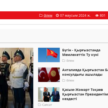
Әлем
07 маусым 2024 ж.
801
Бүгін - Қырғызстанда
Мемлекеттік Ту күні
Әлем
Анталияда Қырғызстан Б
консулдығы ашылады
Әлем
Қасым-Жомарт Тоқаев
Қырғызстан Президентім
кездесті
Саясат