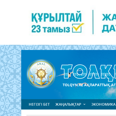
TOLQYN.KZ АҚПАРАТТЫҚ АГ
НЕГІЗГІ БЕТ
ЖАҢАЛЫҚТАР
ЭКОНОМИКА