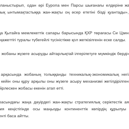
ланыстырып, одан әрі Еуропа мен Парсы шығанағы елдеріне жа
ық ынтымақтастыққа жан-жақты оң әсер ететіні бізді қуантады»
а Қытайға мемлекеттік сапары барысында ҚХР төрағасы Си Цзи
жеттігі туралы түбегейлі түсіністікке қол жеткізілгенін еске салды.
 жобаны жүзеге асыруды айтарлықтай ілгерілетуге мүмкіндік берді»
 арқасында жобаның толыққанды техникалық-экономикалық негі
кейін оны құру арқылы оны жүзеге асыру механизмі жетілдірілгені
рлескен жобасы екенін атап өтті.
асындағы жаңа дәуірдегі жан-жақты стратегиялық серіктестік а
я кеңістігінде осы маңызды континенттік көпірдің құрылуы
нті баса айтты.