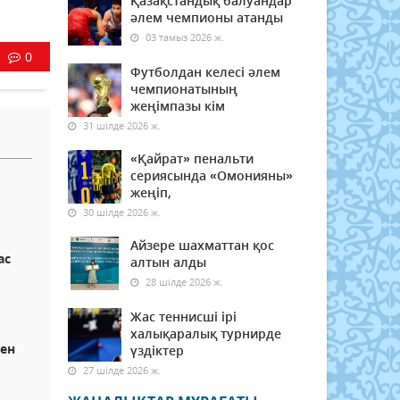
Қазақстандық балуандар
әлем чемпионы атанды
03 тамыз 2026 ж.
0
Футболдан келесі әлем
чемпионатының
жеңімпазы кім
31 шілде 2026 ж.
«Қайрат» пенальти
сериясында «Омонияны»
жеңіп,
30 шілде 2026 ж.
Айзере шахматтан қос
ас
алтын алды
28 шілде 2026 ж.
Жас теннисші ірі
халықаралық турнирде
ен
үздіктер
27 шілде 2026 ж.