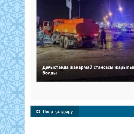
Дағыстанда жанармай стансасы жарылып
болды
Пікір қалдыру