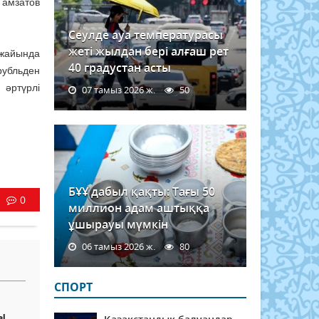
Гамзатов
Сеулде ауа температурасы
жеті жылдан бері алғаш рет
ежайында
40 градустан асты
рубльден
 әртүрлі
07 тамыз 2026 ж.
50
БҰҰ дабыл қақты: Тағы 50
0
миллион адам аштыққа
ұшырауы мүмкін
06 тамыз 2026 ж.
80
СПОРТ
ы