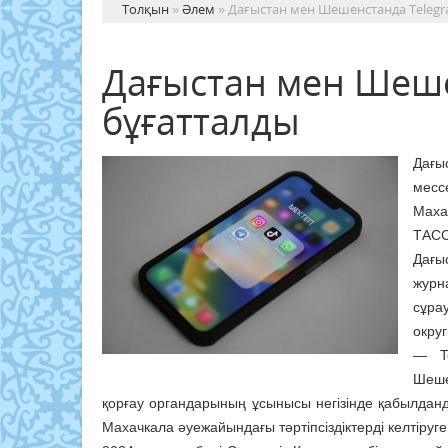
Толқын
»
Әлем
» Дағыстан мен Шешенстанда Telegr
Дағыстан мен Шеше
бұғатталды
Дағ
месс
Маха
ТАСС 
Дағы
журн
сұра
округ
— Te
Шеше
қорғау органдарының ұсынысы негізінде қабылдан
Махачкала әуежайындағы тәртіпсіздіктерді келтіруг