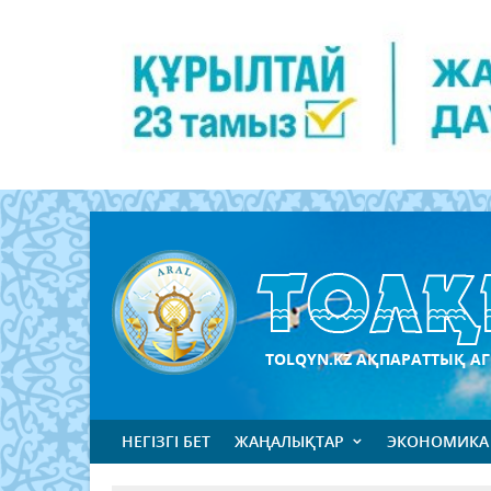
TOLQYN.KZ АҚПАРАТТЫҚ АГ
НЕГІЗГІ БЕТ
ЖАҢАЛЫҚТАР
ЭКОНОМИКА