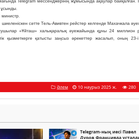
ймағында Telegram мессенджерінің жұмысында ақаулар байқалған. 
 ұсынды.
і министр.
 шиеленіскен сәтте Тель-Авивтен рейстер келгенде Махачкала әу
қатысушылар «Ұйташ» халықаралық әуежайында құны 24 миллион 
ттік қызметкерге қатысты заңсыз әрекеттер жасалып, оның 23-і
Әлем
10 наурыз 2025 ж.
280
Telegram-ның иесі Павел
Дуров Францияда ұсталд