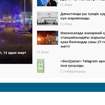
Әлем
Дағыстанда үш күндік қ
күн жарияланды
Әлем
Махачкалада жанармай 
станциясындағы жарылы
қаза болғандар саны 27-г
жетті
Әлем
, 13 адам мерт
«Gov2Jastar» Telegram ар
іске қосылды
Хабарландыру