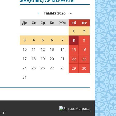
ЖАҢАЛЫҚТАР МҰРАҒАТЫ
«
Тамыз 2026 »
Дс
Сс
Ср
Бс
Жм
Сб
Жс
1
2
3
4
5
6
7
8
9
10
11
12
13
14
15
16
17
18
19
20
21
22
23
24
25
26
27
28
29
30
31
лігі