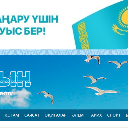
ЕНТТІГІ
ҚОҒАМ
САЯСАТ
ОҚИҒАЛАР
ӘЛЕМ
ТАРИХ
СПОРТ