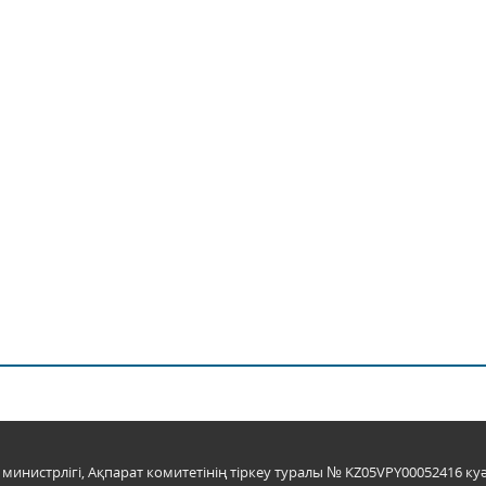
инистрлігі, Ақпарат комитетінің тіркеу туралы № KZ05VPY00052416 куә