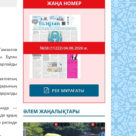
ЖАҢА НОМЕР
№58 (11222)
04.08.2026 ж.
амзатов
ы. Бұған
барлайды
атовтың
ндарының
PDF МҰРАҒАТЫ
дералды
ғында —
ӘЛЕМ ЖАҢАЛЫҚТАРЫ
де құқық
 ретінде