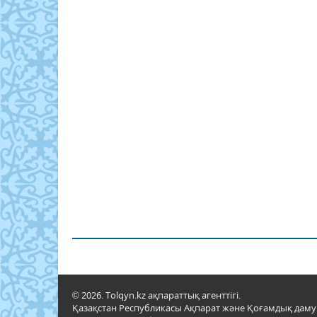
© 2026. Tolqyn.kz ақпараттық агенттігі.
Қазақстан Республикасы Ақпарат және Қоғамдық даму м