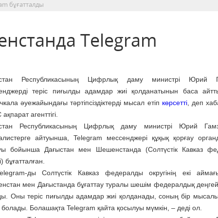
am бұғатталды
нстанда Telegram
ыстан Республикасының Цифрлық даму министрі Юрий Г
енджерді теріс пиғылды адамдар жиі қолданатынын баса айтт
чкала әуежайындағы тәртіпсіздіктерді мысал етіп
көрсетті
, деп ха
ақпарат агенттігі.
стан Республикасының Цифрлық даму министрі Юрий Гамз
алистерге айтуынша, Telegram мессенджері құқық қорғау орга
уы бойынша Дағыстан мен Шешенстанда (Солтүстік Кавказ фе
і) бұғатталған.
legram-ды Солтүстік Кавказ федералды округінің екі айма
нстан мен Дағыстанда бұғаттау туралы шешім федералдық деңгей
ды. Оны теріс пиғылды адамдар жиі қолданады, соның бір мысалы
е болады. Болашақта Telegram қайта қосылуы мүмкін, – деді ол.