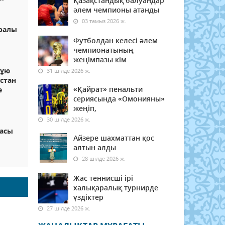
Қазақстандық балуандар
әлем чемпионы атанды
03 тамыз 2026 ж.
аралы
Футболдан келесі әлем
чемпионатының
жеңімпазы кім
құю
31 шілде 2026 ж.
стан
«Қайрат» пенальти
е
сериясында «Омонияны»
жеңіп,
30 шілде 2026 ж.
насы
Айзере шахматтан қос
алтын алды
28 шілде 2026 ж.
Жас теннисші ірі
халықаралық турнирде
үздіктер
27 шілде 2026 ж.