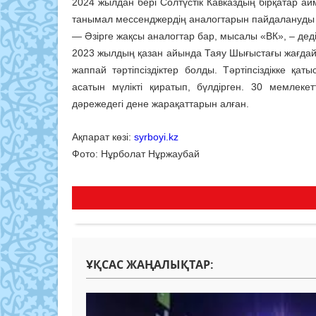
2024 жылдан бері Солтүстік Кавказдың бірқатар а
танымал мессенджердің аналогтарын пайдалануды
— Әзірге жақсы аналогтар бар, мысалы «ВК», – дед
2023 жылдың қазан айында Таяу Шығыстағы жағдай
жаппай тәртіпсіздіктер болды. Тәртіпсіздікке 
асатын мүлікті қиратып, бүлдірген. 30 мемлеке
дәрежедегі дене жарақаттарын алған.
Ақпарат көзі:
syrboyi.kz
Фото: Нұрболат Нұржаубай
ҰҚСАС ЖАҢАЛЫҚТАР: