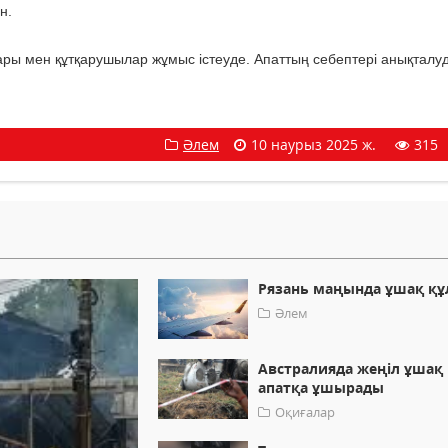
н.
лары мен құтқарушылар жұмыс істеуде. Апаттың себептері анықталуд
Әлем
10 наурыз 2025 ж.
315
Рязань маңында ұшақ қ
Әлем
Австралияда жеңіл ұшақ
апатқа ұшырады
Оқиғалар