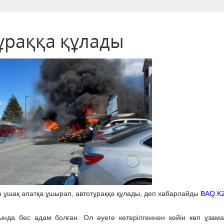
ұраққа құлады
 ұшақ апатқа ұшырап, автотұраққа құлады, деп хабарлайды
BAQ.K
ртында бес адам болған. Ол әуеге көтерілгеннен кейін көп ұзам