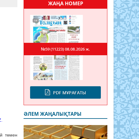
ЖАҢА НОМЕР
№59 (11223)
08.08.2026 ж.
PDF МҰРАҒАТЫ
ӘЛЕМ ЖАҢАЛЫҚТАРЫ
Z.
ай төмен