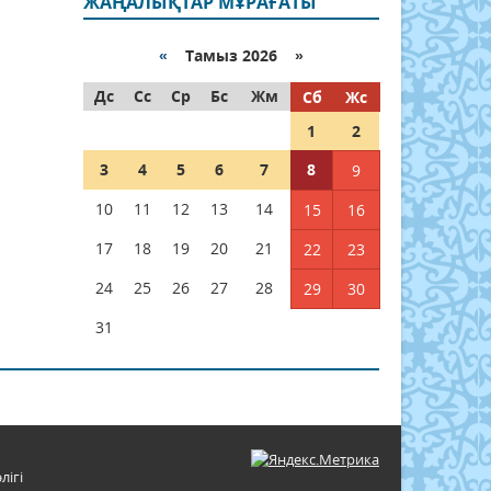
ЖАҢАЛЫҚТАР МҰРАҒАТЫ
«
Тамыз 2026 »
Дс
Сс
Ср
Бс
Жм
Сб
Жс
1
2
3
4
5
6
7
8
9
10
11
12
13
14
15
16
17
18
19
20
21
22
23
24
25
26
27
28
29
30
31
лігі