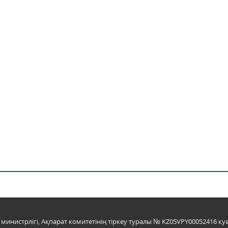
инистрлігі, Ақпарат комитетінің тіркеу туралы № KZ05VPY00052416 куә