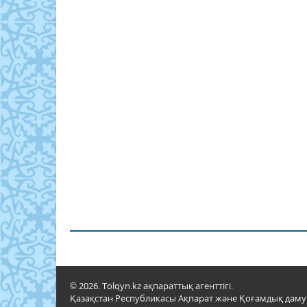
© 2026. Tolqyn.kz ақпараттық агенттігі.
Қазақстан Республикасы Ақпарат және Қоғамдық даму м