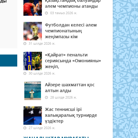
Қазақстандық балуандар
ады
әлем чемпионы атанды
03 тамыз 2026 ж.
Футболдан келесі әлем
чемпионатының
жеңімпазы кім
31 шілде 2026 ж.
«Қайрат» пенальти
сериясында «Омонияны»
жеңіп,
30 шілде 2026 ж.
Айзере шахматтан қос
алтын алды
28 шілде 2026 ж.
Жас теннисші ірі
халықаралық турнирде
үздіктер
27 шілде 2026 ж.