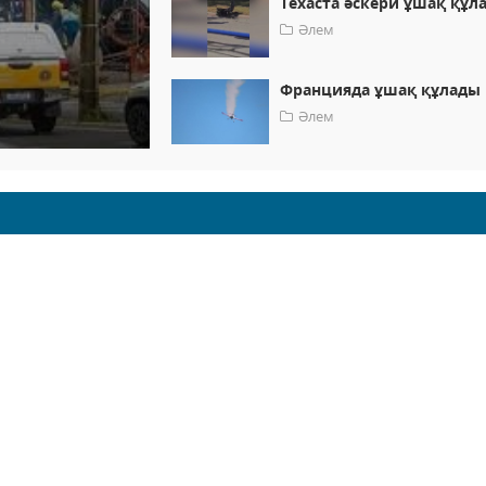
Техаста әскери ұшақ құл
Әлем
Францияда ұшақ құлады
Әлем