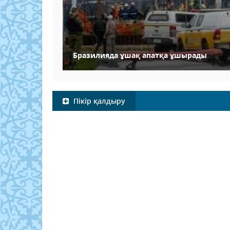
Бразилияда ұшақ апатқа ұшырады
Пікір қалдыру