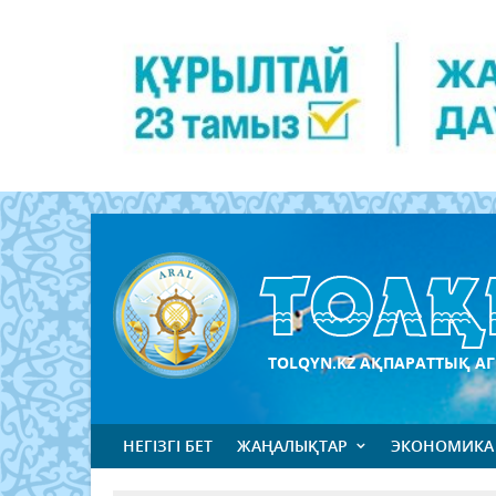
TOLQYN.KZ АҚПАРАТТЫҚ АГ
НЕГІЗГІ БЕТ
ЖАҢАЛЫҚТАР
ЭКОНОМИКА