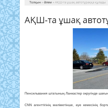
Толқын
»
Әлем
» АҚШ-та ұшақ автотұраққа құлады
АҚШ-та ұшақ автот
Пенсильвания штатының Ланкастер округінде шағын
CNN агенттігінің мәліметінше, әуе кемесінің бо