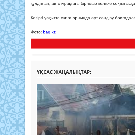
құлдилап, автотұрақтағы бірнеше көлікке соқтығысқа
Қазіргі уақытта оқиға орнында өрт сөндіру бригада
Фото:
baq.kz
ҰҚСАС ЖАҢАЛЫҚТАР: