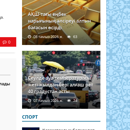
АҚШ-тағы еңбек
а.
нарығының әлсіреуі алтын
бағасын өсірді
08 тамыз 2026 ж.
63
0
Сеулде ауа температурасы
ұлады
жеті жылдан бері алғаш рет
40 градустан асты
07 тамыз 2026 ж.
74
СПОРТ