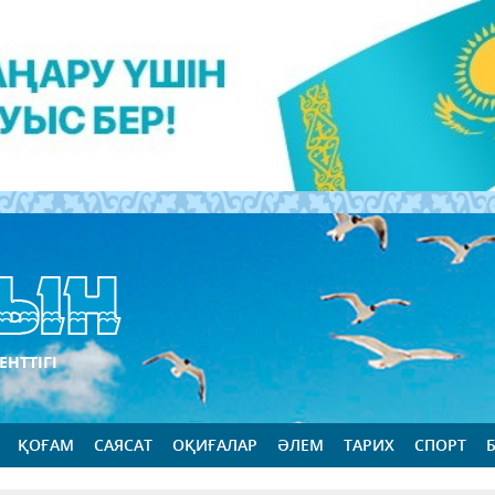
ЕНТТІГІ
ҚОҒАМ
САЯСАТ
ОҚИҒАЛАР
ӘЛЕМ
ТАРИХ
СПОРТ