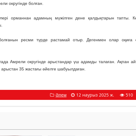
ли округінде болған.
лері орманнан адамның мүжілген дене қалдықтарын тапты. К
ы.
болғанын ресми түрде растамай отыр. Дегенмен олар оқиға 
птада Амрели округінде арыстандар үш адамды талаған. Ақпан ай
а арыстан 35 жастағы әйелге шабуылдаған.
Әлем
12 наурыз 2025 ж.
510