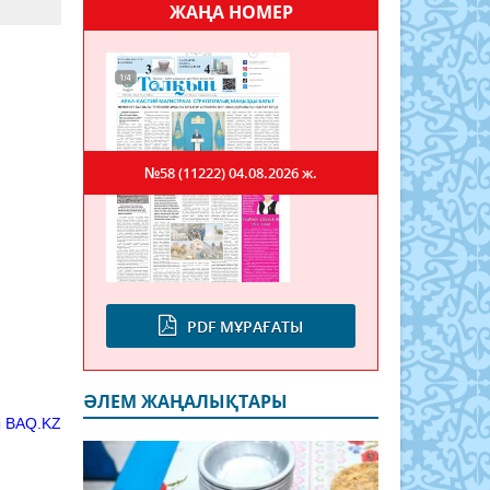
ЖАҢА НОМЕР
№58 (11222)
04.08.2026 ж.
PDF МҰРАҒАТЫ
ӘЛЕМ ЖАҢАЛЫҚТАРЫ
ы
BAQ.KZ