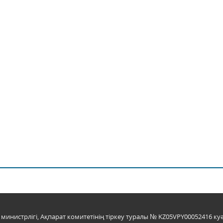
инистрлігі, Ақпарат комитетінің тіркеу туралы № KZ05VPY00052416 куә