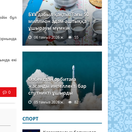
БҰҰ дабыл қақты: Тағы 50
ейін бұл
миллион адам аштыққа
ұшырауы мүмкін
06 тамыз 2026 ж.
55
орнында
ында екі
Өзбекстан орбитаға
жасанды интеллекті бар
0
спутникті ұшырды
05 тамыз 2026 ж.
82
СПОРТ