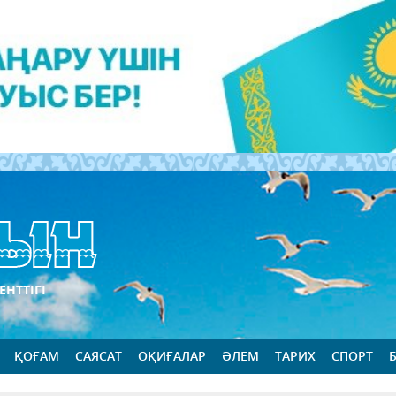
ЕНТТІГІ
ҚОҒАМ
САЯСАТ
ОҚИҒАЛАР
ӘЛЕМ
ТАРИХ
СПОРТ