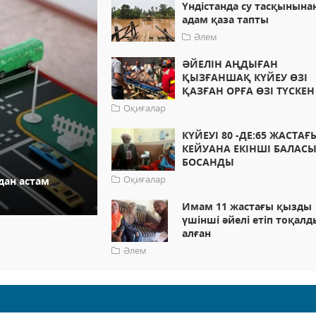
Үндістанда су тасқынына
адам қаза тапты
Әлем
​ӘЙЕЛІН АҢДЫҒАН
ҚЫЗҒАНШАҚ КҮЙЕУ ӨЗІ
ҚАЗҒАН ОРҒА ӨЗІ ТҮСКЕН
Оқиғалар
КҮЙЕУІ 80 -ДЕ:65 ЖАСТАҒ
КЕЙУАНА ЕКІНШІ БАЛАС
БОСАНДЫ
Оқиғалар
дан астам
Имам 11 жастағы қызды
үшінші әйелі етіп тоқал
алған
Әлем