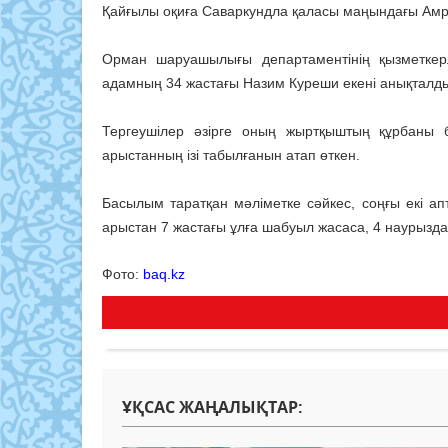
Қайғылы оқиға Саваркундла қаласы маңындағы Амре
Орман шаруашылығы департаментінің қызметкер
адамның 34 жастағы Назим Куреши екені анықталд
Тергеушілер әзірге оның жыртқыштың құрбаны 
арыстанның ізі табылғанын атап өткен.
Басылым таратқан мәліметке сәйкес, соңғы екі а
арыстан 7 жастағы ұлға шабуыл жасаса, 4 наурызд
Фото:
baq.kz
ҰҚСАС ЖАҢАЛЫҚТАР: