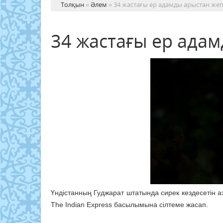
Толқын
»
Әлем
» 34 жастағы ер адамды арыстан же
34 жастағы ер ада
Үндістанның Гуджарат штатында сирек кездесетін 
The Indian Express басылымына сілтеме жасап.