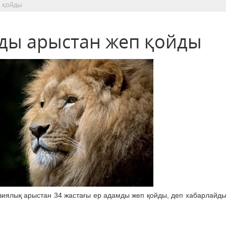
п қойды
мды арыстан жеп қойды
азиялық арыстан 34 жастағы ер адамды жеп қойды, деп хабарлайд