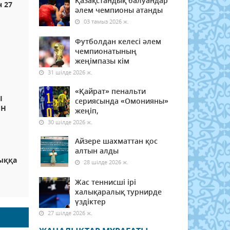
Қазақстандық балуандар
н 27
әлем чемпионы атанды
03 тамыз 2026 ж.
Футболдан келесі әлем
чемпионатының
жеңімпазы кім
31 шілде 2026 ж.
«Қайрат» пенальти
Ы
сериясында «Омонияны»
ЫН
жеңіп,
30 шілде 2026 ж.
Айзере шахматтан қос
алтын алды
дыққа
28 шілде 2026 ж.
Жас теннисші ірі
халықаралық турнирде
үздіктер
27 шілде 2026 ж.