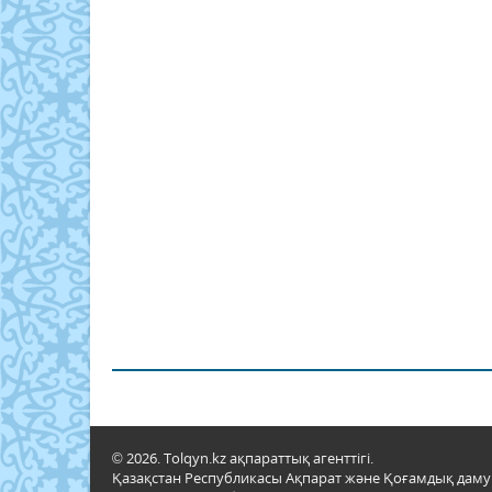
© 2026. Tolqyn.kz ақпараттық агенттігі.
Қазақстан Республикасы Ақпарат және Қоғамдық даму м