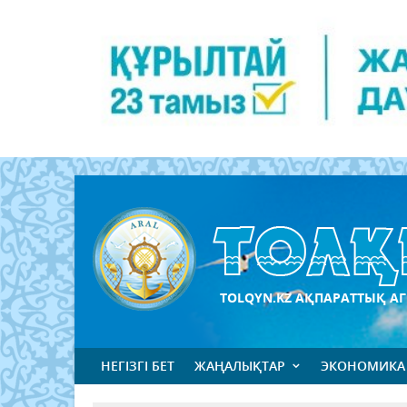
TOLQYN.KZ АҚПАРАТТЫҚ АГ
НЕГІЗГІ БЕТ
ЖАҢАЛЫҚТАР
ЭКОНОМИКА