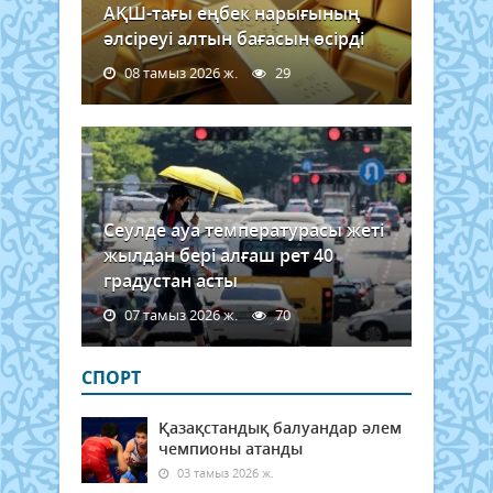
АҚШ-тағы еңбек нарығының
әлсіреуі алтын бағасын өсірді
08 тамыз 2026 ж.
29
Сеулде ауа температурасы жеті
жылдан бері алғаш рет 40
градустан асты
07 тамыз 2026 ж.
70
СПОРТ
Қазақстандық балуандар әлем
чемпионы атанды
03 тамыз 2026 ж.