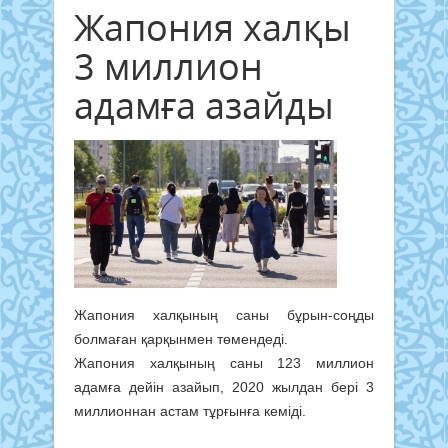
Жапония халқы
3 миллион
адамға азайды
Жапония халқының саны бұрын-соңды
болмаған қарқынмен төмендеді.
Жапония халқының саны 123 миллион
адамға дейін азайып, 2020 жылдан бері 3
миллионнан астам тұрғынға кеміді.