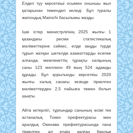
Елдегі туу көрсеткіші осымен оныншы жыл
қатарынан төмендеп келеді. Бұл туралы
жапондық Mainichi басылымы жазды.
Ішкі істер министрлігінің 2025 жылғы 1
қазандағы ресми статистикалық
мәліметтеріне сәйкес, елде заңды түрде
тұрып жатқан шетелдік азаматтарды есепке
алғанда, мемлекеттің тұрақты халқының
саны 123 миллион 49 мың 524 адамды
құрады. Бұл қорытынды көрсеткіш 2020
жылғы халық санағы кезінде тіркелген
мәліметтерден 2,5 пайызға төмен болып
шықты.
Айта кетерлігі, тұрғындар санының өсімі тек
астаналық Токио префектурасы мен
аралдық Окинава префектурасында ғана
тіркелген, ал елдің қалған барлық