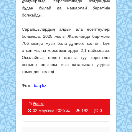
ұзақмерзімді перспективада жағдайдың
бұдан былай да нашарлай беретінін
болжайды.
Сарапшылардың алдын ала есептеулері
бойынша, 2025 жылы Жапонияда бар-жоғы
706 мыңға жуық бала дүниеге келген. Бұл
өткен жылғы көрсеткіштерден 2,1 пайызға аз.
Осылайша, елдегі жалпы туу көрсеткіші
осымен оныншы жыл қатарынан үздіксіз
төмендеп келеді.
Фото:
baq.kz
Әлем
02 маусым 2026 ж.
192
0