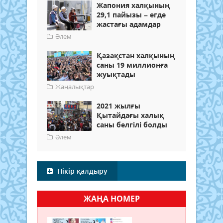
Жапония халқының
29,1 пайызы – егде
жастағы адамдар
Әлем
Қазақстан халқының
саны 19 миллионға
жуықтады
Жаңалықтар
2021 жылғы
Қытайдағы халық
саны белгілі болды
Әлем
Пікір қалдыру
ЖАҢА НОМЕР