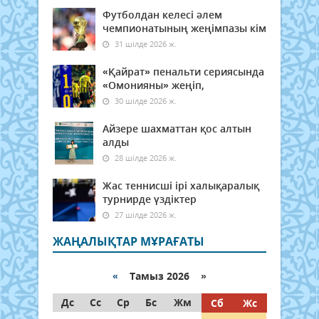
Футболдан келесі әлем
чемпионатының жеңімпазы кім
31 шілде 2026 ж.
«Қайрат» пенальти сериясында
«Омонияны» жеңіп,
30 шілде 2026 ж.
Айзере шахматтан қос алтын
алды
28 шілде 2026 ж.
Жас теннисші ірі халықаралық
турнирде үздіктер
27 шілде 2026 ж.
ЖАҢАЛЫҚТАР МҰРАҒАТЫ
«
Тамыз 2026 »
Дс
Сс
Ср
Бс
Жм
Сб
Жс