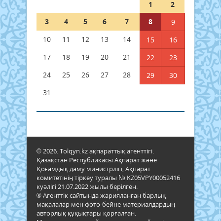
1
2
3
4
5
6
7
8
9
10
11
12
13
14
15
16
17
18
19
20
21
22
23
24
25
26
27
28
29
30
31
© 2026. Tolqyn.kz ақпараттық агенттігі.
Қазақстан Республикасы Ақпарат және
Қоғамдық даму министрлігі, Ақпарат
комитетінің тіркеу туралы № KZ05VPY00052416
куәлігі 21.07.2022 жылы берілген.
® Агенттік сайтында жарияланған барлық
мақалалар мен фото-бейне материалдардың
авторлық құқықтары қорғалған.