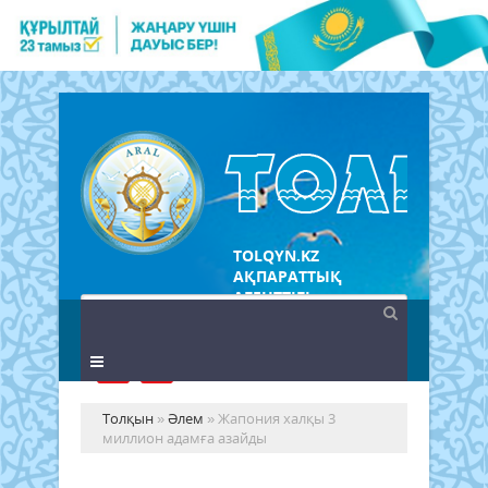
TOLQYN.KZ
АҚПАРАТТЫҚ
АГЕНТТІГІ
Толқын
»
Әлем
» Жапония халқы 3
миллион адамға азайды