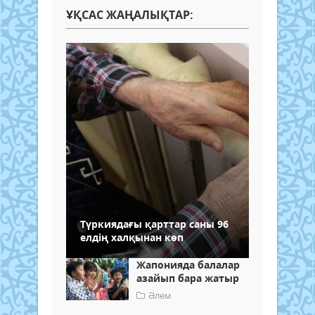
ҰҚСАС ЖАҢАЛЫҚТАР:
Түркиядағы қарттар саны 96
елдің халқынан көп
Жапонияда балалар
азайып бара жатыр
Әлем