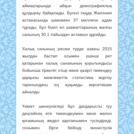
аймақтарында айқын демографиялық
құлдырау байқалады. Бүгінгі таңда Жапония
астанасында шамамен 37 миллион адам
тұрады, бұл бүкіл ел азаматтарының жалпы
санының 30,1 пайыздан астамын құрайды.
Халық санының ресми түрде азаюы 2015
жылдан бастап осымен үшінші рет
қатарынан халық санағының қорытындысы
бойынша тіркеліп отыр және қазіргі төмендеу
қарқыны мемлекеттік статистика жүргізу
тарихындағы ең ауқымды көрсеткішке
айналды.
Үкімет шенеуніктері бұл дағдарысты туу
деңгейінің өте төмендеуімен және жапон
қоғамының жедел қартаюымен түсіндіреді,
сонымен бірге бейінді министрлік