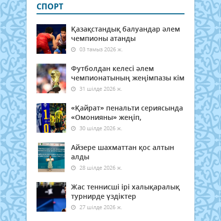
СПОРТ
Қазақстандық балуандар әлем
чемпионы атанды
03 тамыз 2026 ж.
Футболдан келесі әлем
чемпионатының жеңімпазы кім
31 шілде 2026 ж.
«Қайрат» пенальти сериясында
«Омонияны» жеңіп,
30 шілде 2026 ж.
Айзере шахматтан қос алтын
алды
28 шілде 2026 ж.
Жас теннисші ірі халықаралық
турнирде үздіктер
27 шілде 2026 ж.