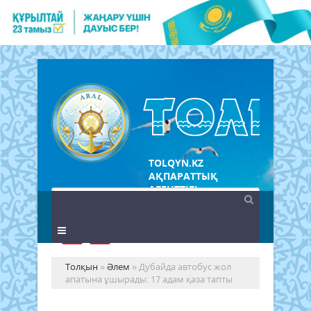
TOLQYN.KZ
АҚПАРАТТЫҚ
АГЕНТТІГІ
Толқын
»
Әлем
» Дубайда автобус жол
апатына ұшырады: 17 адам қаза тапты