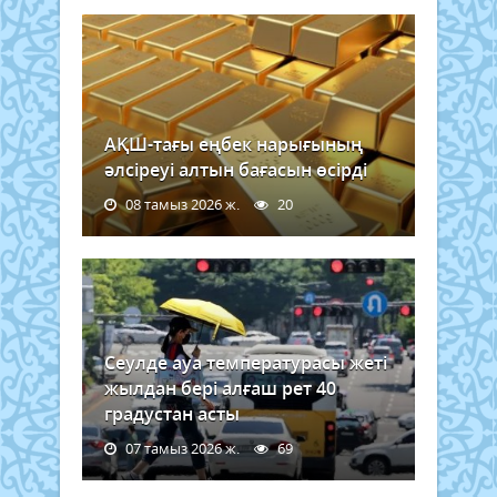
АҚШ-тағы еңбек нарығының
әлсіреуі алтын бағасын өсірді
08 тамыз 2026 ж.
20
Сеулде ауа температурасы жеті
жылдан бері алғаш рет 40
градустан асты
07 тамыз 2026 ж.
69