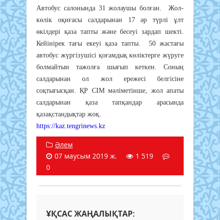
Автобус салонында 31 жолаушы болған. Жол-
көлік оқиғасы салдарынан 17 әр түрлі ұлт
өкілдері қаза тапты және бесеуі зардап шекті.
Кейінірек тағы екеуі қаза тапты. 50 жастағы
автобус жүргізушісі қоғамдық көліктерге жүруге
болмайтын тажолға шығып кеткен. Соның
салдарынан ол жол ережесі белгісіне
соқтығысқан. ҚР СІМ мәліметінше, жол апаты
салдарынан қаза тапқандар арасында
қазақстандықтар жоқ.
https://kaz.tengrinews.kz
Әлем
07 маусым 2019 ж.
1 519
0
ҰҚСАС ЖАҢАЛЫҚТАР: