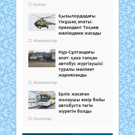
Қоғам
Қызылордадағы
тікұшақ апаты:
президент Тоқаев
мәлімдеме жасады
Жаңалықтар
Нұр-Сұлтандағы
апат: қаза тапқан
автобус жүргізушісі
туралы мәлімет
жарияланды
Жаңалықтар
Ерлік жасаған
жолаушы өмір бойы
автобуста тегін
жүретін болды
Оқиғалар