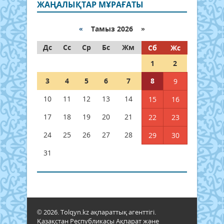
ЖАҢАЛЫҚТАР МҰРАҒАТЫ
«
Тамыз 2026 »
Дс
Сс
Ср
Бс
Жм
Сб
Жс
1
2
3
4
5
6
7
8
9
10
11
12
13
14
15
16
17
18
19
20
21
22
23
24
25
26
27
28
29
30
31
© 2026. Tolqyn.kz ақпараттық агенттігі.
Қазақстан Республикасы Ақпарат және