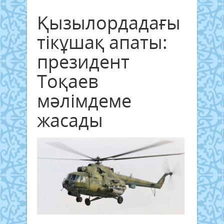
Қызылордадағы
тікұшақ апаты:
президент
Тоқаев
мәлімдеме
жасады