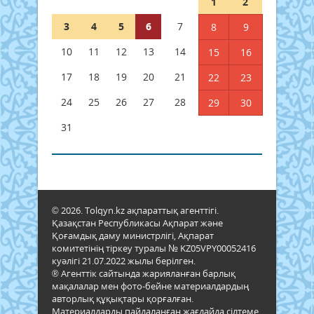
1
2
3
4
5
6
7
8
9
10
11
12
13
14
15
16
17
18
19
20
21
22
23
24
25
26
27
28
29
30
31
© 2026. Tolqyn.kz ақпараттық агенттігі.
Қазақстан Республикасы Ақпарат және
Қоғамдық даму министрлігі, Ақпарат
комитетінің тіркеу туралы № KZ05VPY00052416
куәлігі 21.07.2022 жылы берілген.
® Агенттік сайтында жарияланған барлық
мақалалар мен фото-бейне материалдардың
авторлық құқықтары қорғалған.
Материалдарды пайдаланған жағдайда сілтеме