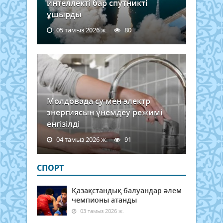
интеллекті бар спутникті
ұшырды
05 тамыз 2026 ж.
80
Молдовада су мен электр
энергиясын үнемдеу режимі
енгізілді
04 тамыз 2026 ж.
91
СПОРТ
Қазақстандық балуандар әлем
чемпионы атанды
03 тамыз 2026 ж.