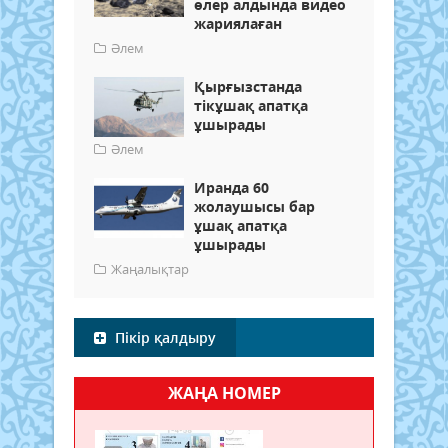
өлер алдында видео
жариялаған
Әлем
Қырғызстанда
тікұшақ апатқа
ұшырады
Әлем
Иранда 60
жолаушысы бар
ұшақ апатқа
ұшырады
Жаңалықтар
Пікір қалдыру
ЖАҢА НОМЕР