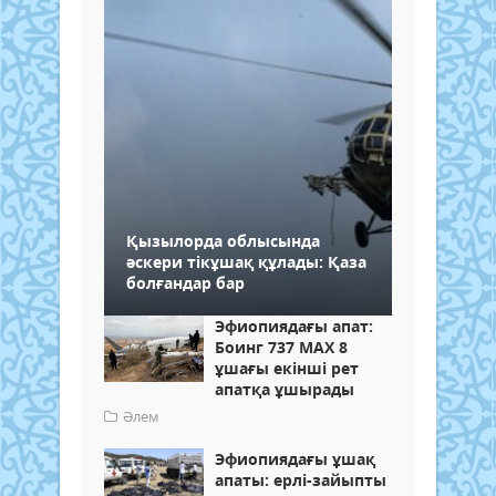
Қызылорда облысында
әскери тікұшақ құлады: Қаза
болғандар бар
Эфиопиядағы апат:
Боинг 737 MAX 8
ұшағы екінші рет
апатқа ұшырады
Әлем
Эфиопиядағы ұшақ
апаты: ерлі-зайыпты