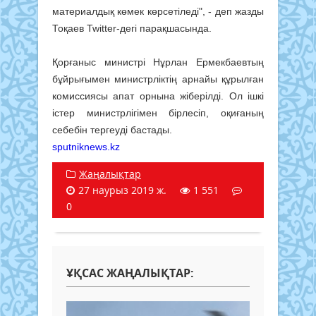
материалдық көмек көрсетіледі", - деп жазды
Тоқаев Twitter-дегі парақшасында.
Қорғаныс министрі Нұрлан Ермекбаевтың
бұйрығымен министрліктің арнайы құрылған
комиссиясы апат орнына жіберілді. Ол ішкі
істер министрлігімен бірлесіп, оқиғаның
себебін тергеуді бастады.
sputniknews.kz
Жаңалықтар
27 наурыз 2019 ж.
1 551
0
ҰҚСАС ЖАҢАЛЫҚТАР: