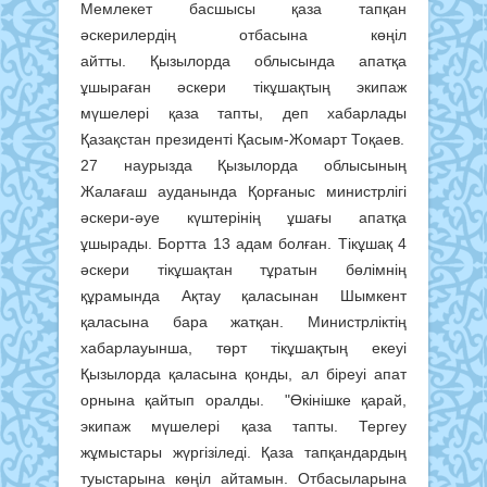
Мемлекет басшысы қаза тапқан
әскерилердің отбасына көңіл
айтты. Қызылорда облысында апатқа
ұшыраған әскери тікұшақтың экипаж
мүшелері қаза тапты, деп хабарлады
Қазақстан президенті Қасым-Жомарт Тоқаев.
27 наурызда Қызылорда облысының
Жалағаш ауданында Қорғаныс министрлігі
әскери-әуе күштерінің ұшағы апатқа
ұшырады. Бортта 13 адам болған. Тікұшақ 4
әскери тікұшақтан тұратын бөлімнің
құрамында Ақтау қаласынан Шымкент
қаласына бара жатқан. Министрліктің
хабарлауынша, төрт тікұшақтың екеуі
Қызылорда қаласына қонды, ал біреуі апат
орнына қайтып оралды. "Өкінішке қарай,
экипаж мүшелері қаза тапты. Тергеу
жұмыстары жүргізіледі. Қаза тапқандардың
туыстарына көңіл айтамын. Отбасыларына