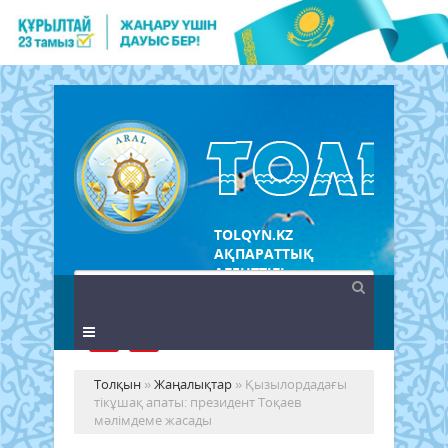
TOLQYN.KZ
АҚПАРАТТЫҚ
АГЕНТТІГІ
Толқын
»
Жаңалықтар
» Қызылордадағы
тікұшақ апаты: президент Тоқаев
мәлімдеме жасады