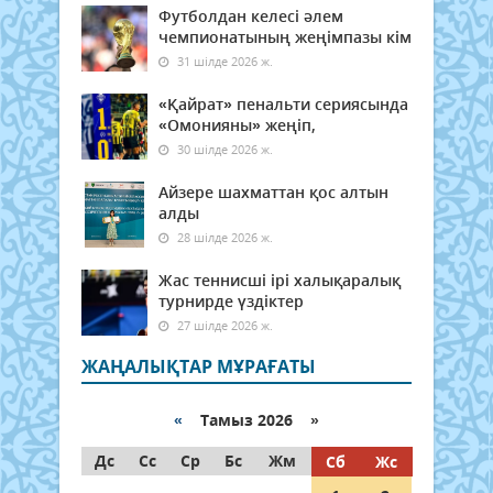
Футболдан келесі әлем
чемпионатының жеңімпазы кім
31 шілде 2026 ж.
«Қайрат» пенальти сериясында
«Омонияны» жеңіп,
30 шілде 2026 ж.
Айзере шахматтан қос алтын
алды
28 шілде 2026 ж.
Жас теннисші ірі халықаралық
турнирде үздіктер
27 шілде 2026 ж.
ЖАҢАЛЫҚТАР МҰРАҒАТЫ
«
Тамыз 2026 »
Дс
Сс
Ср
Бс
Жм
Сб
Жс