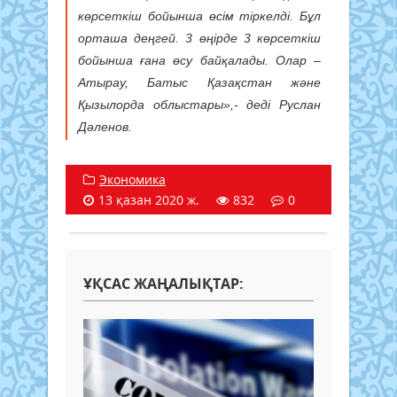
көрсеткіш бойынша өсім тіркелді. Бұл
орташа деңгей. 3 өңірде 3 көрсеткіш
бойынша ғана өсу байқалады. Олар –
Атырау, Батыс Қазақстан және
Қызылорда облыстары»,- деді Руслан
Дәленов.
Экономика
13 қазан 2020 ж.
832
0
ҰҚСАС ЖАҢАЛЫҚТАР: