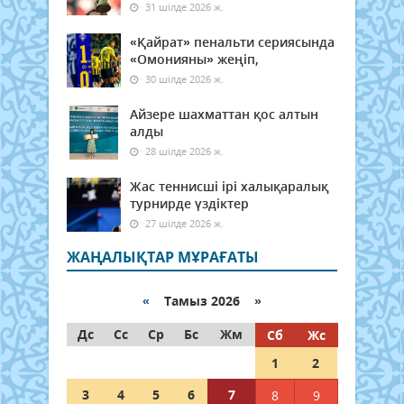
31 шілде 2026 ж.
«Қайрат» пенальти сериясында
«Омонияны» жеңіп,
30 шілде 2026 ж.
Айзере шахматтан қос алтын
алды
28 шілде 2026 ж.
Жас теннисші ірі халықаралық
турнирде үздіктер
27 шілде 2026 ж.
ЖАҢАЛЫҚТАР МҰРАҒАТЫ
«
Тамыз 2026 »
Дс
Сс
Ср
Бс
Жм
Сб
Жс
1
2
3
4
5
6
7
8
9