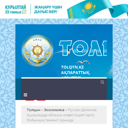
TOLQYN.KZ
АҚПАРАТТЫҚ
АГЕНТТІГІ
Толқын
»
Экономика
» Руслан Дәленов:
Қызылорда облысы инвестиция тарту
бойынша төменгі орында