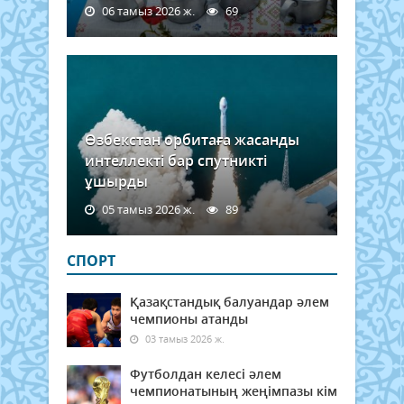
06 тамыз 2026 ж.
69
Өзбекстан орбитаға жасанды
интеллекті бар спутникті
ұшырды
05 тамыз 2026 ж.
89
СПОРТ
Қазақстандық балуандар әлем
чемпионы атанды
03 тамыз 2026 ж.
Футболдан келесі әлем
чемпионатының жеңімпазы кім