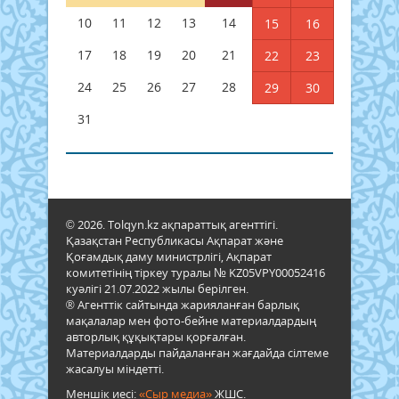
10
11
12
13
14
15
16
17
18
19
20
21
22
23
24
25
26
27
28
29
30
31
© 2026. Tolqyn.kz ақпараттық агенттігі.
Қазақстан Республикасы Ақпарат және
Қоғамдық даму министрлігі, Ақпарат
комитетінің тіркеу туралы № KZ05VPY00052416
куәлігі 21.07.2022 жылы берілген.
® Агенттік сайтында жарияланған барлық
мақалалар мен фото-бейне материалдардың
авторлық құқықтары қорғалған.
Материалдарды пайдаланған жағдайда сілтеме
жасалуы міндетті.
Меншік иесі:
«Сыр медиа»
ЖШС.