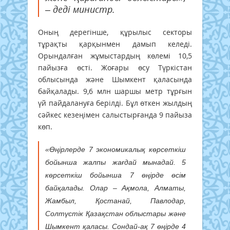
– деді министр.
Оның дерегінше, құрылыс секторы
тұрақты қарқынмен дамып келеді.
Орындалған жұмыстардың көлемі 10,5
пайызға өсті. Жоғары өсу Түркістан
облысында және Шымкент қаласында
байқалады. 9,6 млн шаршы метр тұрғын
үй пайдалануға берілді. Бұл өткен жылдың
сәйкес кезеңімен салыстырғанда 9 пайыза
көп.
«Өңірлерде 7 экономикалық көрсеткіш
бойынша жалпы жағдай мынадай. 5
көрсеткіш бойынша 7 өңірде өсім
байқалады. Олар – Ақмола, Алматы,
Жамбыл, Қостанай, Павлодар,
Солтүстік Қазақстан облыстары және
Шымкент қаласы. Сондай-ақ 7 өңірде 4