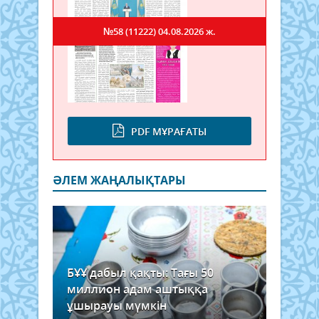
№58 (11222)
04.08.2026 ж.
PDF МҰРАҒАТЫ
ӘЛЕМ ЖАҢАЛЫҚТАРЫ
БҰҰ дабыл қақты: Тағы 50
миллион адам аштыққа
ұшырауы мүмкін