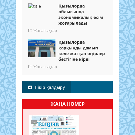
Қызылорда
облысында
экономикалық өсім
жоғарылады
Жаңалықтар
Қызылорда
қарқынды дамып
келе жатқан өңірлер
бестігіне кірді
Жаңалықтар
Пікір қалдыру
ЖАҢА НОМЕР