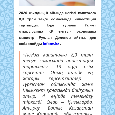
2020 жылдың 9 айында негізгі капиталға
8,3 трлн теңге сомасында инвестиция
тартылды. Бұл туралы Үкімет
отырысында ҚР Ұлттық экономика
министрі Руслан Дәленов айтты, деп
хабарлайды
inform.kz
.
«Негізгі капиталға 8,3 трлн
теңге сомасында инвестиция
тартылды. 13 өңір өсім
көрсетті. Оның ішінде ең
жоғары көрсеткіштер –
Түркістан облысында және
Шымкент қаласында байқалып
отыр. 4 өңірде төмендеу
тіркелді. Олар – Қызылорда,
Атырау, Батыс Қазақстан
және Қарағанды облыстары»,