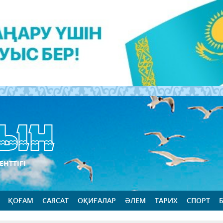
ЕНТТІГІ
ҚОҒАМ
САЯСАТ
ОҚИҒАЛАР
ӘЛЕМ
ТАРИХ
СПОРТ