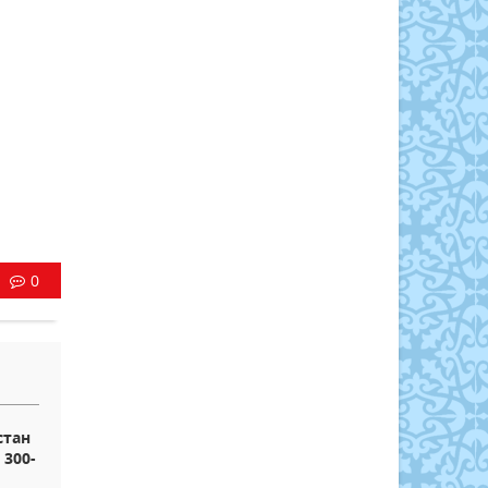
0
стан
 300-