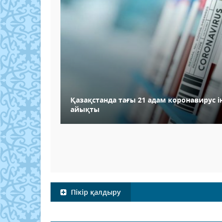
Қазақстанда тағы 21 адам коронавирус і
айықты
Пікір қалдыру