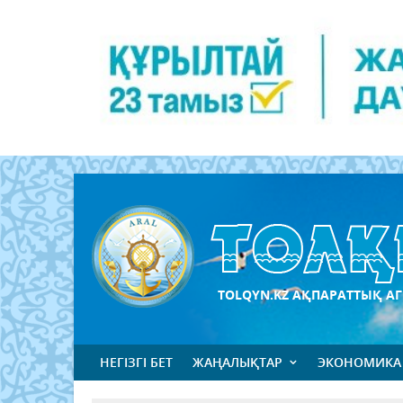
TOLQYN.KZ АҚПАРАТТЫҚ АГ
НЕГІЗГІ БЕТ
ЖАҢАЛЫҚТАР
ЭКОНОМИКА