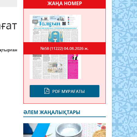
ЖАҢА НОМЕР
ғат
№58 (11222)
04.08.2026 ж.
қтырған
PDF МҰРАҒАТЫ
ӘЛЕМ ЖАҢАЛЫҚТАРЫ