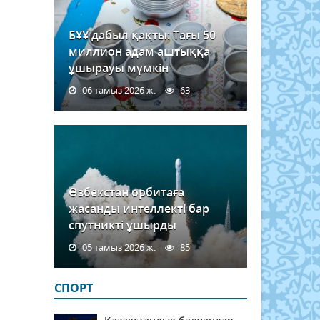
БҰҰ дабыл қақты: Тағы 50
миллион адам аштыққа
ұшырауы мүмкін
06 тамыз 2026 ж.
63
Өзбекстан орбитаға
жасанды интеллекті бар
спутникті ұшырды
05 тамыз 2026 ж.
85
СПОРТ