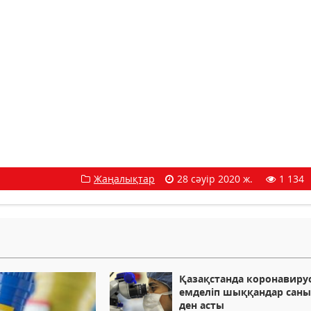
Жаңалықтар
28 сәуір 2020 ж.
1 134
Қазақстанда коронавиру
емделіп шыққандар саны
ден асты