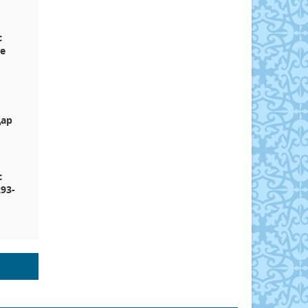
с
е
дар
с
93-