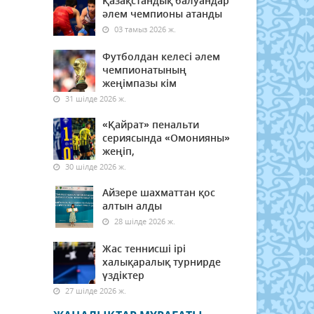
Қазақстандық балуандар
әлем чемпионы атанды
03 тамыз 2026 ж.
Футболдан келесі әлем
чемпионатының
жеңімпазы кім
31 шілде 2026 ж.
«Қайрат» пенальти
сериясында «Омонияны»
жеңіп,
30 шілде 2026 ж.
Айзере шахматтан қос
алтын алды
28 шілде 2026 ж.
Жас теннисші ірі
халықаралық турнирде
үздіктер
27 шілде 2026 ж.