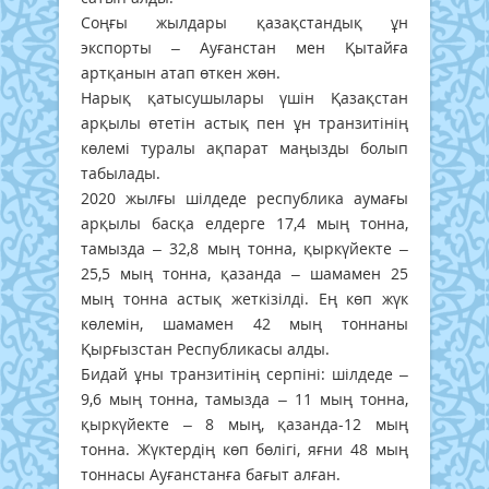
Соңғы жылдары қазақстандық ұн
экспорты – Ауғанстан мен Қытайға
артқанын атап өткен жөн.
Нарық қатысушылары үшін Қазақстан
арқылы өтетін астық пен ұн транзитінің
көлемі туралы ақпарат маңызды болып
табылады.
2020 жылғы шілдеде республика аумағы
арқылы басқа елдерге 17,4 мың тонна,
тамызда – 32,8 мың тонна, қыркүйекте –
25,5 мың тонна, қазанда – шамамен 25
мың тонна астық жеткізілді. Ең көп жүк
көлемін, шамамен 42 мың тоннаны
Қырғызстан Республикасы алды.
Бидай ұны транзитінің серпіні: шілдеде –
9,6 мың тонна, тамызда – 11 мың тонна,
қыркүйекте – 8 мың, қазанда-12 мың
тонна. Жүктердің көп бөлігі, яғни 48 мың
тоннасы Ауғанстанға бағыт алған.