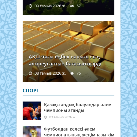
09 тамыз 2026 ж.
57
АҚШ-тағы еңбек нарығының
әлсіреуі алтын бағасын өсірді
08 тамыз 2026 ж.
76
СПОРТ
Қазақстандық балуандар әлем
чемпионы атанды
03 тамыз 2026 ж.
Футболдан келесі әлем
чемпионатының жеңімпазы кім