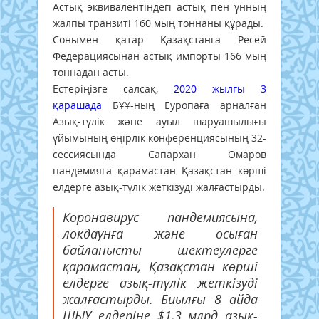
Астық эквивалентіндегі астық пен ұнның
жалпы транзиті 160 мың тоннаны құрады.
Сонымен қатар Қазақстанға Ресей
Федерациясынан астық импорты 166 мың
тоннадан асты.
Естеріңізге салсақ,
2020 жылғы 3
қарашада
БҰҰ-ның Еуропаға арналған
Азық-түлік және ауыл шаруашылығы
ұйымының өңірлік конференциясының 32-
сессиясында Сапархан Омаров
пандемияға қарамастан Қазақстан көрші
елдерге азық-түлік жеткізуді жалғастырды.
Коронавирус пандемиясына,
локдаунға және осыған
байланысты шектеулерге
қарамастан, Қазақстан көрші
елдерге азық-түлік жеткізуді
жалғастырды. Биылғы 8 айда
ШЫҰ елдеріне $1,3 млрд азық-