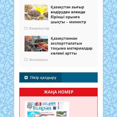
Қазақстан зығыр
өндіруден әлемде
бірінші орынға
шықты – министр
Жаңалықтар
Қазақстаннан
экспортталатын
тоқыма материалдар
көлемі артты
Экономика
Пікір қалдыру
ЖАҢА НОМЕР