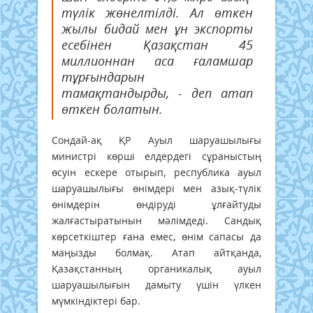
түлік жөнелтілді. Ал өткен
жылы бидай мен ұн экспорты
есебінен Қазақстан 45
миллионнан аса ғаламшар
тұрғындарын
тамақтандырды, - деп атап
өткен болатын.
Сондай-ақ ҚР Ауыл шаруашылығы
министрі көрші елдердегі сұраныстың
өсуін ескере отырып, республика ауыл
шаруашылығы өнімдері мен азық-түлік
өнімдерін өндіруді ұлғайтуды
жалғастыратынын мәлімдеді. Сандық
көрсеткіштер ғана емес, өнім сапасы да
маңызды болмақ. Атап айтқанда,
Қазақстанның органикалық ауыл
шаруашылығын дамыту үшін үлкен
мүмкіндіктері бар.