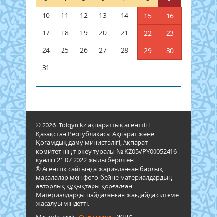
10
11
12
13
14
15
16
17
18
19
20
21
22
23
24
25
26
27
28
29
30
31
© 2026. Tolqyn.kz ақпараттық агенттігі.
Қазақстан Республикасы Ақпарат және
Қоғамдық даму министрлігі, Ақпарат
комитетінің тіркеу туралы № KZ05VPY00052416
куәлігі 21.07.2022 жылы берілген.
® Агенттік сайтында жарияланған барлық
мақалалар мен фото-бейне материалдардың
авторлық құқықтары қорғалған.
Материалдарды пайдаланған жағдайда сілтеме
жасалуы міндетті.
Меншік иесі:
«Сыр медиа»
ЖШС.