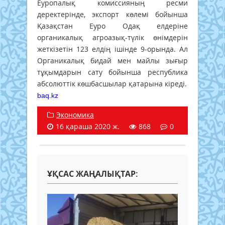
Еуропалық комиссияның ресми
деректерінде, экспорт көлемі бойынша
Қазақстан Еуро Одақ елдеріне
органикалық агроазық-түлік өнімдерін
жеткізетін 123 елдің ішінде 9-орында. Ал
Органикалық бидай мен майлы зығыр
тұқымдарын сату бойынша республика
абсолюттік көшбасшылар қатарына кіреді.
baq.kz
Экономика
16 қараша 2020 ж.
868
0
ҰҚСАС ЖАҢАЛЫҚТАР: