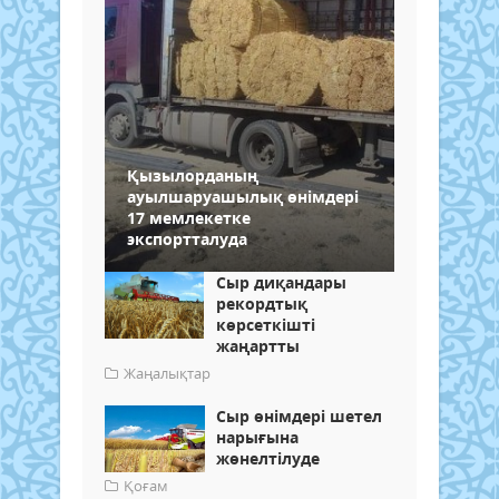
Қызылорданың
ауылшаруашылық өнімдері
17 мемлекетке
экспортталуда
Сыр диқандары
рекордтық
көрсеткішті
жаңартты
Жаңалықтар
Сыр өнімдері шетел
нарығына
жөнелтілуде
Қоғам