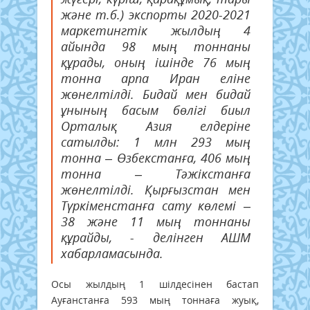
және т.б.) экспорты 2020-2021
маркетингтік жылдың 4
айында 98 мың тоннаны
құрады, оның ішінде 76 мың
тонна арпа Иран еліне
жөнелтілді. Бидай мен бидай
ұнының басым бөлігі биыл
Орталық Азия елдеріне
сатылды: 1 млн 293 мың
тонна – Өзбекстанға, 406 мың
тонна – Тәжікстанға
жөнелтілді. Қырғызстан мен
Түркіменстанға сату көлемі –
38 және 11 мың тоннаны
құрайды, - делінген АШМ
хабарламасында.
Осы жылдың 1 шілдесінен бастап
Ауғанстанға 593 мың тоннаға жуық,