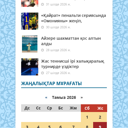
31 шілде 2026 ж.
«Қайрат» пенальти сериясында
«Омонияны» жеңіп,
30 шілде 2026 ж.
Айзере шахматтан қос алтын
алды
28 шілде 2026 ж.
Жас теннисші ірі халықаралық
турнирде үздіктер
27 шілде 2026 ж.
ЖАҢАЛЫҚТАР МҰРАҒАТЫ
«
Тамыз 2026 »
Дс
Сс
Ср
Бс
Жм
Сб
Жс
1
2
3
4
5
6
7
8
9