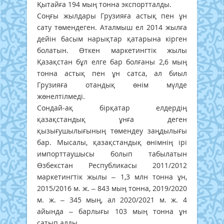
Қытайға 194 мың тонна экспортталды.
Соңғы жылдары Грузияға астық пен ұн
сату төмендеген. Аталмыш ел 2014 жылға
дейін басым нарықтар қатарына кірген
болатын. Өткен маркетингтік жылы
Қазақстан бұл елге бар болғаны 2,6 мың
тонна астық пен ұн сатса, ал биыл
Грузияға отандық өнім мүлде
жөнелтілмеді.
Сондай-ақ бірқатар елдердің
қазақстандық ұнға деген
қызығушылығының төмендеу заңдылығы
бар. Мысалы, қазақстандық өнімнің ірі
импорттаушысы болып табылатын
Өзбекстан Республикасы 2011/2012
маркетингтік жылы – 1,3 млн тонна ұн,
2015/2016 м. ж. – 843 мың тонна, 2019/2020
м. ж. – 345 мың, ал 2020/2021 м. ж. 4
айында – барлығы 103 мың тонна ұн
сатып алды.