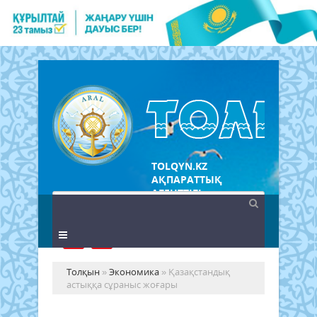
TOLQYN.KZ
АҚПАРАТТЫҚ
АГЕНТТІГІ
Толқын
»
Экономика
» Қазақстандық
астыққа сұраныс жоғары