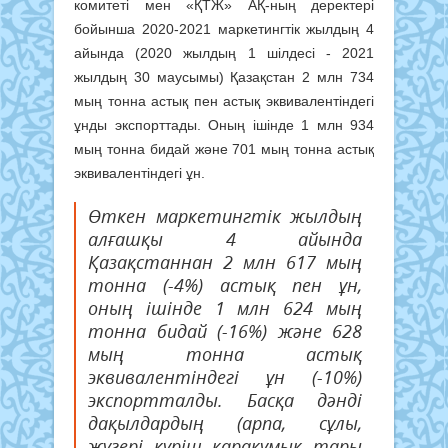
комитеті мен «ҚТЖ» АҚ-ның деректері
бойынша 2020-2021 маркетингтік жылдың 4
айында (2020 жылдың 1 шілдесі - 2021
жылдың 30 маусымы) Қазақстан 2 млн 734
мың тонна астық пен астық эквивалентіндегі
ұнды экспорттады. Оның ішінде 1 млн 934
мың тонна бидай және 701 мың тонна астық
эквивалентіндегі ұн.
Өткен маркетингтік жылдың
алғашқы 4 айында
Қазақстаннан 2 млн 617 мың
тонна (-4%) астық пен ұн,
оның ішінде 1 млн 624 мың
тонна бидай (-16%) және 628
мың тонна астық
эквивалентіндегі ұн (-10%)
экспортталды. Басқа дәнді
дақылдардың (арпа, сұлы,
жүгері, күріш, қарақұмық, тары