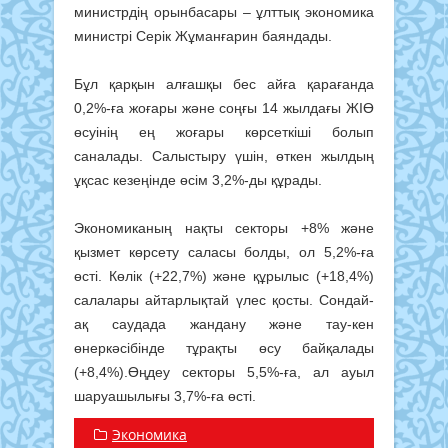
министрдің орынбасары – ұлттық экономика
министрі Серік Жұманғарин баяндады.
Бұл қарқын алғашқы бес айға қарағанда
0,2%-ға жоғары және соңғы 14 жылдағы ЖІӨ
өсуінің ең жоғары көрсеткіші болып
саналады. Салыстыру үшін, өткен жылдың
ұқсас кезеңінде өсім 3,2%-ды құрады.
Экономиканың нақты секторы +8% және
қызмет көрсету саласы болды, ол 5,2%-ға
өсті. Көлік (+22,7%) және құрылыс (+18,4%)
салалары айтарлықтай үлес қосты. Сондай-
ақ саудада жандану және тау-кен
өнеркәсібінде тұрақты өсу байқалады
(+8,4%).Өңдеу секторы 5,5%-ға, ал ауыл
шаруашылығы 3,7%-ға өсті.
Экономика