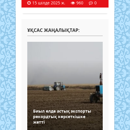
15 шілде 2025 ж.
960
0
ҰҚСАС ЖАҢАЛЫҚТАР:
Биыл елде астық экспорты
рекордтық көрсеткішке
жетті