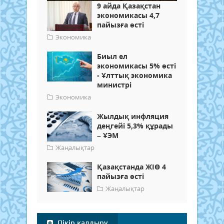
9 айда Қазақстан
экономикасы 4,7
пайызға өсті
Экономика
Биыл ел
экономикасы 5% өсті
- Ұлттық экономика
министрі
Экономика
Жылдық инфляция
деңгейі 5,3% құрады
– ҰЭМ
Жаңалықтар
Қазақстанда ЖІӨ 4
пайызға өсті
Жаңалықтар
Пікір қалдыру