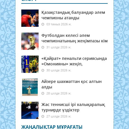
Қазақстандық балуандар әлем
чемпионы атанды
03 тамыз 2026 ж.
Футболдан келесі әлем
чемпионатының жеңімпазы кім
31 шілде 2026 ж.
«Қайрат» пенальти сериясында
«Омонияны» жеңіп,
30 шілде 2026 ж.
Айзере шахматтан қос алтын
алды
28 шілде 2026 ж.
Жас теннисші ірі халықаралық
турнирде үздіктер
27 шілде 2026 ж.
ЖАҢАЛЫҚТАР МҰРАҒАТЫ