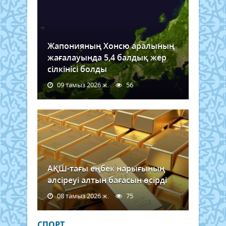
Жапонияның Хонсю аралының
жағалауында 5,4 балдық жер
сілкінісі болды
09 тамыз 2026 ж.
56
АҚШ-тағы еңбек нарығының
әлсіреуі алтын бағасын өсірді
08 тамыз 2026 ж.
75
СПОРТ