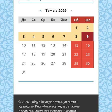
«
Тамыз 2026 »
Дс
Сс
Ср
Бс
Жм
Сб
Жс
1
2
3
4
5
6
7
8
9
10
11
12
13
14
15
16
17
18
19
20
21
22
23
24
25
26
27
28
29
30
31
© 2026. Tolqyn.kz ақпараттық агенттігі.
Қазақстан Республикасы Ақпарат және
Қоғамдық даму министрлігі, Ақпарат