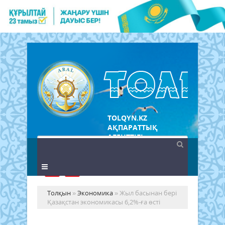
TOLQYN.KZ
АҚПАРАТТЫҚ
АГЕНТТІГІ
Толқын
»
Экономика
» Жыл басынан бері
Қазақстан экономикасы 6,2%-ға өсті