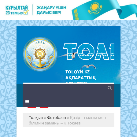
TOLQYN.KZ
АҚПАРАТТЫҚ
АГЕНТТІГІ
Толқын
»
Фотобаян
» Қазір – ғылым мен
білімнің заманы – Қ.Тоқаев