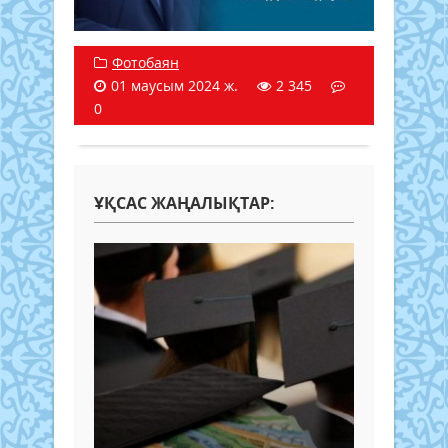
Фотобаян
01 маусым 2024 ж.
2 345
0
ҰҚСАС ЖАҢАЛЫҚТАР: