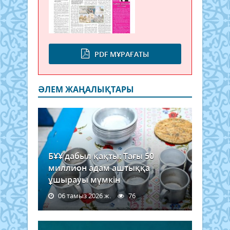
PDF МҰРАҒАТЫ
ӘЛЕМ ЖАҢАЛЫҚТАРЫ
БҰҰ дабыл қақты: Тағы 50
миллион адам аштыққа
ұшырауы мүмкін
06 тамыз 2026 ж.
76