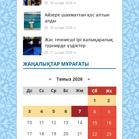
30 шілде 2026 ж.
Айзере шахматтан қос алтын
алды
28 шілде 2026 ж.
Жас теннисші ірі халықаралық
турнирде үздіктер
27 шілде 2026 ж.
ЖАҢАЛЫҚТАР МҰРАҒАТЫ
«
Тамыз 2026 »
Дс
Сс
Ср
Бс
Жм
Сб
Жс
1
2
3
4
5
6
7
8
9
10
11
12
13
14
15
16
17
18
19
20
21
22
23