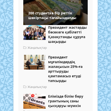
200 студентке бір реттік
шәкіртақы тағайындалды
Президент жастарды
бәсекеге қабілетті
Қазақстанды құруға
шақырды
Жаңалықтар
Президент
мұғалімдердің
жалақысын 25%-ға
арттыруды
қамтамасыз етуді
тапсырды
Жаңалықтар
Елімізде білім беру
грантының саны
қысқаруы мүмкін