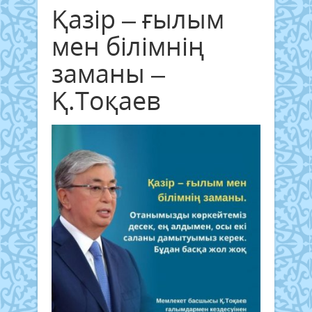
Қазір – ғылым
мен білімнің
заманы –
Қ.Тоқаев