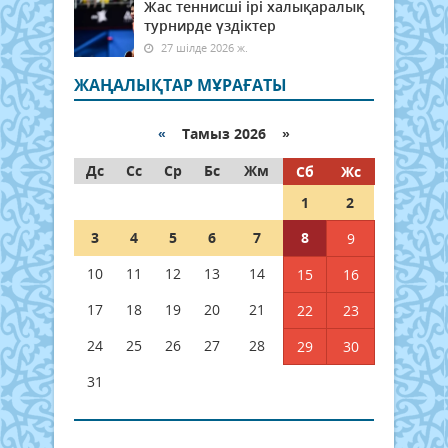
Жас теннисші ірі халықаралық
турнирде үздіктер
27 шілде 2026 ж.
ЖАҢАЛЫҚТАР МҰРАҒАТЫ
«
Тамыз 2026 »
Дс
Сс
Ср
Бс
Жм
Сб
Жс
1
2
3
4
5
6
7
8
9
10
11
12
13
14
15
16
17
18
19
20
21
22
23
24
25
26
27
28
29
30
31