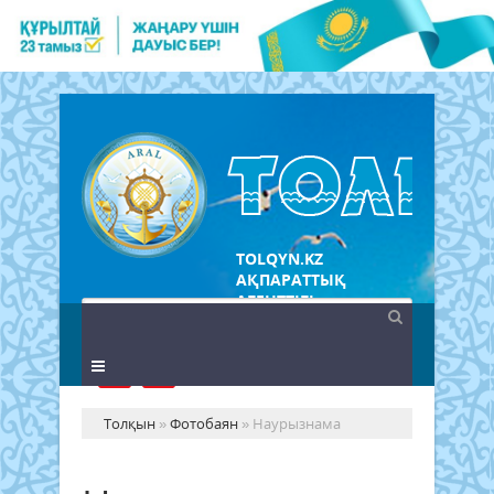
TOLQYN.KZ
АҚПАРАТТЫҚ
АГЕНТТІГІ
Толқын
»
Фотобаян
» Наурызнама