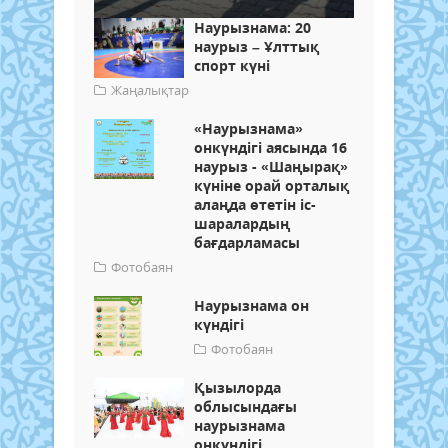
Наурызнама: 20
наурыз – Ұлттық
спорт күні
Жаңалықтар
«Наурызнама»
онкүндігі аясында 16
наурыз - «Шаңырақ»
күніне орай орталық
алаңда өтетін іс-
шаралардың
бағдарламасы
Фотобаян
Наурызнама он
күндігі
Фотобаян
Қызылорда
облысындағы
наурызнама
онкүндігі