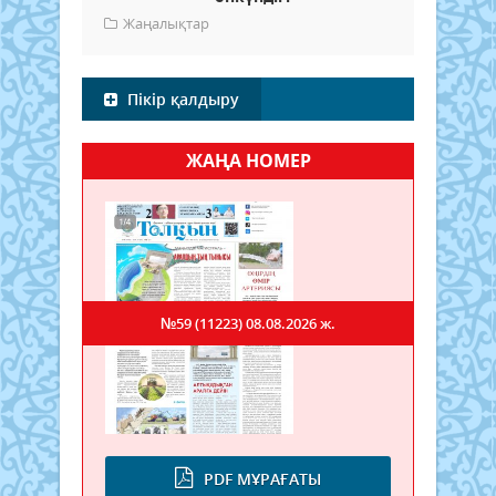
Жаңалықтар
Пікір қалдыру
ЖАҢА НОМЕР
№59 (11223)
08.08.2026 ж.
PDF МҰРАҒАТЫ