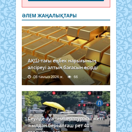
ӘЛЕМ ЖАҢАЛЫҚТАРЫ
АҚШ-тағы еңбек нарығының
әлсіреуі алтын бағасын өсірді
08 тамыз 2026 ж.
66
Сеулде ауа температурасы жеті
жылдан бері алғаш рет 40