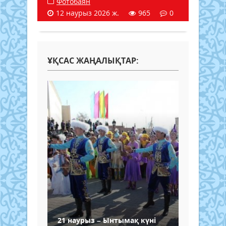
Фотобаян
12 наурыз 2026 ж.
965
0
ҰҚСАС ЖАҢАЛЫҚТАР:
21 наурыз – Ынтымақ күні