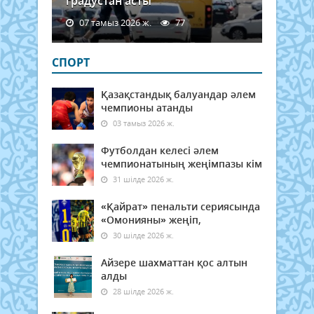
градустан асты
07 тамыз 2026 ж.
77
СПОРТ
Қазақстандық балуандар әлем
чемпионы атанды
03 тамыз 2026 ж.
Футболдан келесі әлем
чемпионатының жеңімпазы кім
31 шілде 2026 ж.
«Қайрат» пенальти сериясында
«Омонияны» жеңіп,
30 шілде 2026 ж.
Айзере шахматтан қос алтын
алды
28 шілде 2026 ж.