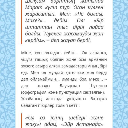
Шықсам борттың жанында
Марат күліп тұр. Оған күлген
жарасатын. Мен: «Не болды,
Маке?»– дедім. Ол: «Бір
штаттан тыс діріл пайда
болды. Тәуекел жасамауды жөн
көрдім», – деп жауап берді.
Міне, көп жылдан кейін… Ол аспанға,
ұшуға ғашық болған және осы арманын
жүзеге асыра алған замадастарымның бірі
еді. Мен ол мұндай қателікке жол берді
деп ойламаймын… иманды бол, Мәке…»-
деп жазды Бауыржан Шүкенов
(орфография және пунктуация сақталған).
Жазбаның астында ұшқышты батырға
балаған пікірлер толып кетті:
«Ол өз ісінің шебері және
жақсы адам, «Эйр Астанада»