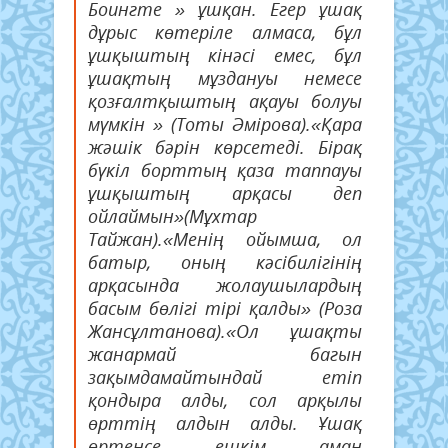
Боингте » ұшқан. Егер ұшақ
дұрыс көтеріле алмаса, бұл
ұшқыштың кінәсі емес, бұл
ұшақтың мұздануы немесе
қозғалтқыштың ақауы болуы
мүмкін » (Тоты Әмірова).
«Қара
жәшік бәрін көрсетеді. Бірақ
бүкіл борттың қаза таппауы
ұшқыштың арқасы деп
ойлаймын»(Мұхтар
Тайжан).
«Менің ойымша, ол
батыр, оның кәсібилігінің
арқасында жолаушылардың
басым бөлігі тірі қалды» (Роза
Жансұлтанова).
«
Ол ұшақты
жанармай багын
зақымдамайтындай етіп
қондыра алды, сол арқылы
өрттің алдын алды. Ұшақ
өртенсе ешкім аман