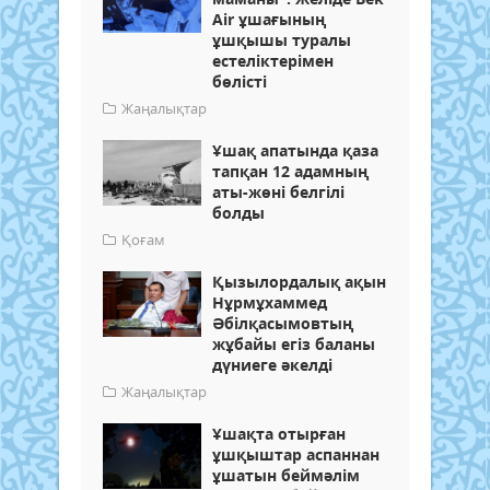
Air ұшағының
ұшқышы туралы
естеліктерімен
бөлісті
Жаңалықтар
Ұшақ апатында қаза
тапқан 12 адамның
аты-жөні белгілі
болды
Қоғам
Қызылордалық ақын
Нұрмұхаммед
Әбілқасымовтың
жұбайы егіз баланы
дүниеге әкелді
Жаңалықтар
Ұшақта отырған
ұшқыштар аспаннан
ұшатын беймәлім