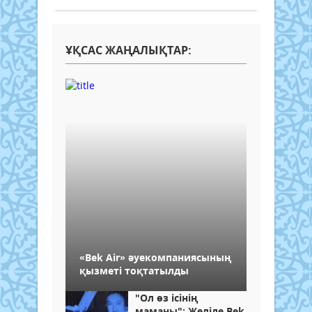
ҰҚСАС ЖАҢАЛЫҚТАР:
«Bek Air» әуекомпаниясының
қызметі тоқтатылды
"Ол өз ісінің
маманы": Желіде Bek