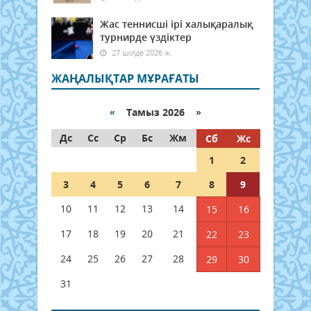
Жас теннисші ірі халықаралық
турнирде үздіктер
27 шілде 2026 ж.
ЖАҢАЛЫҚТАР МҰРАҒАТЫ
«
Тамыз 2026 »
Дс
Сс
Ср
Бс
Жм
Сб
Жс
1
2
3
4
5
6
7
8
9
10
11
12
13
14
15
16
17
18
19
20
21
22
23
24
25
26
27
28
29
30
31