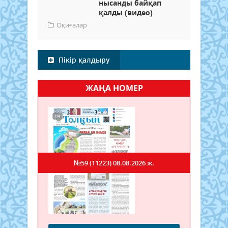
нысанды байқап
қалды (видео)
Оқиғалар
Пікір қалдыру
ЖАҢА НОМЕР
№59 (11223)
08.08.2026 ж.