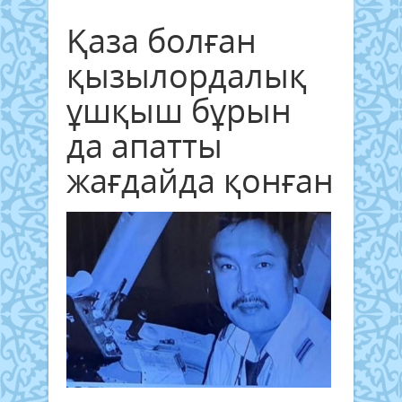
Қаза болған
қызылордалық
ұшқыш бұрын
да апатты
жағдайда қонған