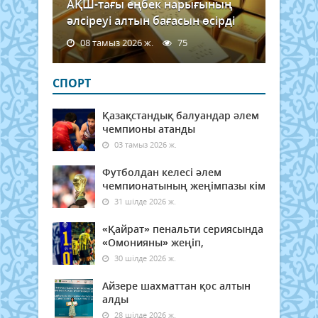
АҚШ-тағы еңбек нарығының
әлсіреуі алтын бағасын өсірді
08 тамыз 2026 ж.
75
СПОРТ
Қазақстандық балуандар әлем
чемпионы атанды
03 тамыз 2026 ж.
Футболдан келесі әлем
чемпионатының жеңімпазы кім
31 шілде 2026 ж.
«Қайрат» пенальти сериясында
«Омонияны» жеңіп,
30 шілде 2026 ж.
Айзере шахматтан қос алтын
алды
28 шілде 2026 ж.