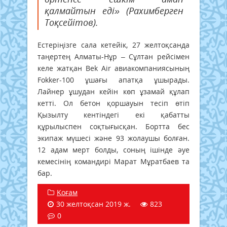
қалмайтын еді» (Рахимберген
Тоқсейітов).
Естеріңізге сала кетейік, 27 желтоқсанда
таңертең Алматы-Нұр – Сұлтан рейсімен
келе жатқан Bek Air авиакомпаниясының
Fokker-100 ұшағы апатқа ұшырады.
Лайнер ұшудан кейін көп ұзамай құлап
кетті. Ол бетон қоршауын тесіп өтіп
Қызылту кентіндегі екі қабатты
құрылыспен соқтығысқан. Бортта бес
экипаж мүшесі және 93 жолаушы болған.
12 адам мерт болды, соның ішінде әуе
кемесінің командирі Марат Мұратбаев та
бар.
Қоғам
30 желтоқсан 2019 ж.
823
0