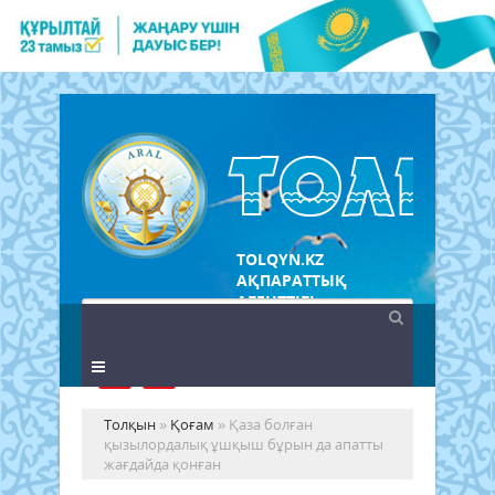
TOLQYN.KZ
АҚПАРАТТЫҚ
АГЕНТТІГІ
Толқын
»
Қоғам
» Қаза болған
қызылордалық ұшқыш бұрын да апатты
жағдайда қонған