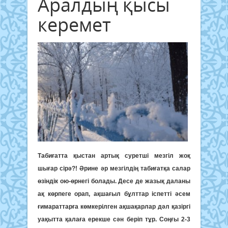
Аралдың қысы
керемет
Табиғатта қыстан артық суретші мезгіл жоқ
шығар сірә?! Әрине әр мезгілдің табиғатқа салар
өзіндік ою-өрнегі болады. Десе де жазық даланы
ақ көрпеге орап, ақшағыл бұлттар іспетті әсем
ғимараттарға көмкерілген ақшақарлар дәл қазіргі
уақытта қалаға ерекше сән беріп тұр. Соңғы 2-3