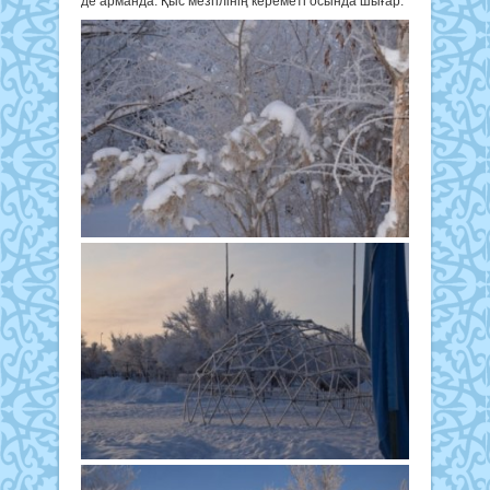
де арманда. Қыс мезгілінің кереметі осында шығар.