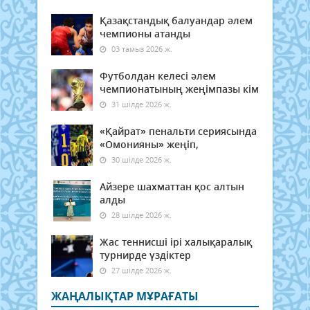
Қазақстандық балуандар әлем
чемпионы атанды
03 тамыз 2026 ж.
Футболдан келесі әлем
чемпионатының жеңімпазы кім
31 шілде 2026 ж.
«Қайрат» пенальти сериясында
«Омонияны» жеңіп,
30 шілде 2026 ж.
Айзере шахматтан қос алтын
алды
28 шілде 2026 ж.
Жас теннисші ірі халықаралық
турнирде үздіктер
27 шілде 2026 ж.
ЖАҢАЛЫҚТАР МҰРАҒАТЫ