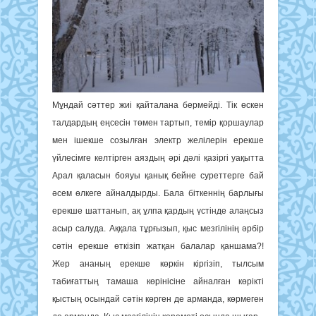
Мұндай сәттер жиі қайталана бермейді. Тік өскен
талдардың еңсесін төмен тартып, темір қоршаулар
мен ішекше созылған электр желілерін ерекше
үйлесімге келтірген аяздың әрі дәлі қазіргі уақытта
Арал қаласын бояуы қанық бейне суреттерге бай
әсем өлкеге айналдырды. Бала біткеннің барлығы
ерекше шаттанып, ақ ұлпа қардың үстінде алаңсыз
асыр салуда. Аққала тұрғызып, қыс мезгілінің әрбір
сәтін ерекше өткізіп жатқан балалар қаншама?!
Жер ананың ерекше көркін кіргізіп, тылсым
табиғаттың тамаша көрінісіне айналған көрікті
қыстың осындай сәтін көрген де арманда, көрмеген