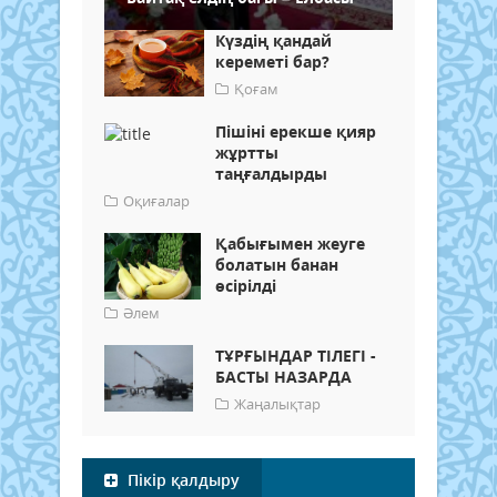
Күздің қандай
кереметі бар?
Қоғам
​Пішіні ерекше қияр
жұртты
таңғалдырды
Оқиғалар
Қабығымен жеуге
болатын банан
өсірілді
Әлем
ТҰРҒЫНДАР ТІЛЕГІ -
БАСТЫ НАЗАРДА
Жаңалықтар
Пікір қалдыру