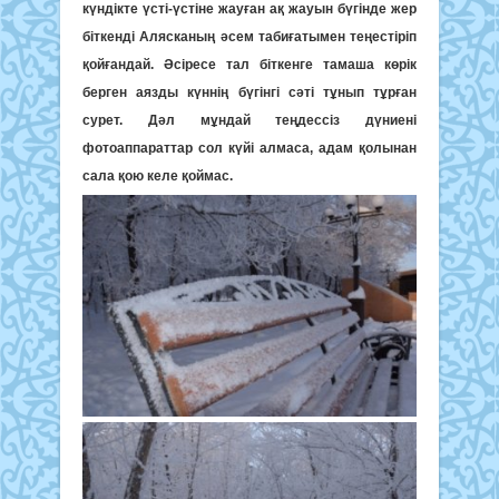
күндікте үсті-үстіне жауған ақ жауын бүгінде жер
біткенді Алясканың әсем табиғатымен теңестіріп
қойғандай. Әсіресе тал біткенге тамаша көрік
берген аязды күннің бүгінгі сәті тұнып тұрған
сурет. Дәл мұндай теңдессіз дүниені
фотоаппараттар сол күйі алмаса, адам қолынан
сала қою келе қоймас.