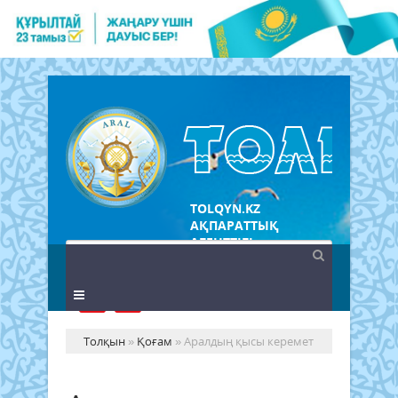
TOLQYN.KZ
АҚПАРАТТЫҚ
АГЕНТТІГІ
Толқын
»
Қоғам
» Аралдың қысы керемет