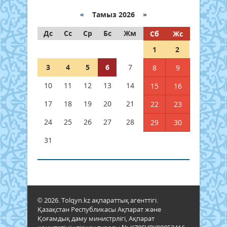
«
Тамыз 2026 »
Дс
Сс
Ср
Бс
Жм
Сб
Жс
1
2
3
4
5
6
7
8
9
10
11
12
13
14
15
16
17
18
19
20
21
22
23
24
25
26
27
28
29
30
31
© 2026. Tolqyn.kz ақпараттық агенттігі.
Қазақстан Республикасы Ақпарат және
Қоғамдық даму министрлігі, Ақпарат