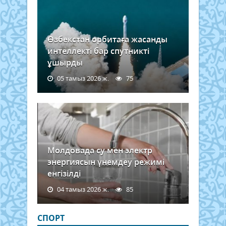
Өзбекстан орбитаға жасанды
интеллекті бар спутникті
ұшырды
05 тамыз 2026 ж.
75
Молдовада су мен электр
энергиясын үнемдеу режимі
енгізілді
04 тамыз 2026 ж.
85
СПОРТ