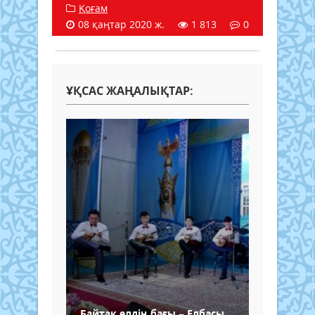
Қоғам
08 қаңтар 2020 ж.
1 813
0
ҰҚСАС ЖАҢАЛЫҚТАР:
Байтақ елдің бағы – Елбасы