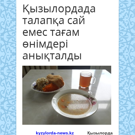
Қызылордада
талапқа сай
емес тағам
өнімдері
анықталды
kyzylorda-news.kz
Қызылорда