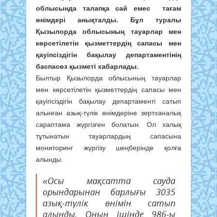
облысында талапқа сай емес тағам
өнімдері анықталды. Бұл туралы
Қызылорда облысының тауарлар мен
көрсетілетін қызметтердің сапасы мен
қауіпсіздігін бақылау департаментінің
баспасөз қызметі хабарлады.
Былтыр Қызылорда облысының тауарлар
мен көрсетілетін қызметтердің сапасы мен
қауіпсіздігін бақылау департаменті сатып
алынған азық-түлік өнімдеріне зертханалық
сараптама жүргізген болатын. Ол халық
тұтынатын тауарлардың сапасына
мониторинг жүргізу шеңберінде қолға
алынды.
«Осы мақсатта сауда
орындарынан барлығы 3035
азық-түлік өнімін сатып
алынды. Оның ішінде 986-ы