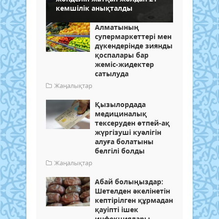
кемшілік анықталды
Алматының
супермаркеттері мен
дүкендерінде зиянды
қоспалары бар
жеміс-жидектер
сатылуда
Жаңалықтар
Қызылордада
медициналық
тексеруден өтпей-ақ
жүргізуші куәлігін
алуға болатыны
белгілі болды
Жаңалықтар
Абай болыңыздар:
Шетелден әкелінетін
кептірілген құрмадан
қауіпті ішек
инфекциялары