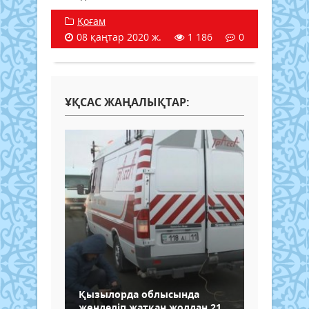
Қоғам
08 қаңтар 2020 ж.
1 186
0
ҰҚСАС ЖАҢАЛЫҚТАР:
Қызылорда облысында
жөнделіп жатқан жолдан 21