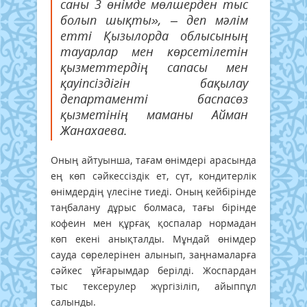
саны 3 өнімде мөлшерден тыс
болып шықты», – деп мәлім
етті Қызылорда облысының
тауарлар мен көрсетілетін
қызметтердің сапасы мен
қауіпсіздігін бақылау
департаменті баспасөз
қызметінің маманы Айман
Жанахаева.
Оның айтуынша, тағам өнімдері арасында
ең көп сәйкессіздік ет, сүт, кондитерлік
өнімдердің үлесіне тиеді. Оның кейбірінде
таңбалану дұрыс болмаса, тағы бірінде
кофеин мен құрғақ қоспалар нормадан
көп екені анықталды. Мұндай өнімдер
сауда сөрелерінен алынып, заңнамаларға
сәйкес ұйғарымдар берілді. Жоспардан
тыс тексерулер жүргізіліп, айыппұл
салынды.