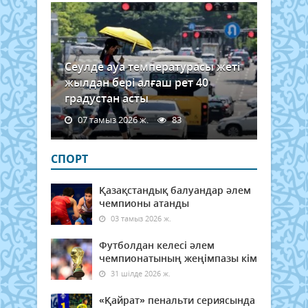
Сеулде ауа температурасы жеті
жылдан бері алғаш рет 40
градустан асты
07 тамыз 2026 ж.
83
СПОРТ
Қазақстандық балуандар әлем
чемпионы атанды
03 тамыз 2026 ж.
Футболдан келесі әлем
чемпионатының жеңімпазы кім
31 шілде 2026 ж.
«Қайрат» пенальти сериясында