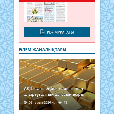
PDF МҰРАҒАТЫ
ӘЛЕМ ЖАҢАЛЫҚТАРЫ
АҚШ-тағы еңбек нарығының
әлсіреуі алтын бағасын өсірді
08 тамыз 2026 ж.
73