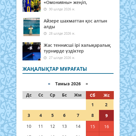
«Омонияны» жеңіп,
30 шілде 2026 ж.
Айзере шахматтан қос алтын
алды
28 шілде 2026 ж.
Жас теннисші ірі халықаралық
турнирде үздіктер
27 шілде 2026 ж.
ЖАҢАЛЫҚТАР МҰРАҒАТЫ
«
Тамыз 2026 »
Дс
Сс
Ср
Бс
Жм
Сб
Жс
1
2
3
4
5
6
7
8
9
10
11
12
13
14
15
16