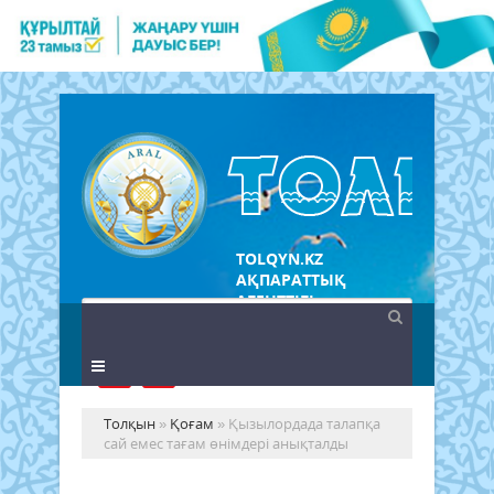
TOLQYN.KZ
АҚПАРАТТЫҚ
АГЕНТТІГІ
Толқын
»
Қоғам
» Қызылордада талапқа
сай емес тағам өнімдері анықталды