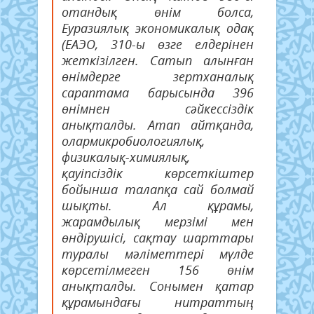
отандық өнім болса,
Еуразиялық экономикалық одақ
(ЕАЭО, 310-ы өзге елдерінен
жеткізілген. Сатып алынған
өнімдерге зертханалық
сараптама барысында 396
өнімнен сәйкессіздік
анықталды. Атап айтқанда,
олармикробиологиялық,
физикалық-химиялық,
қауіпсіздік көрсеткіштер
бойынша талапқа сай болмай
шықты. Ал құрамы,
жарамдылық мерзімі мен
өндірушісі, сақтау шарттары
туралы мәліметтері мүлде
көрсетілмеген 156 өнім
анықталды. Сонымен қатар
құрамындағы нитраттың