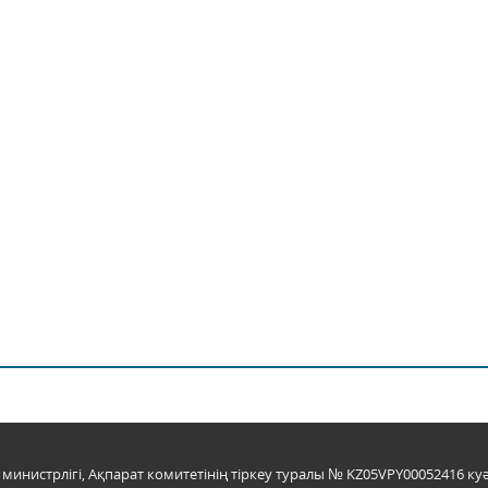
инистрлігі, Ақпарат комитетінің тіркеу туралы № KZ05VPY00052416 куә