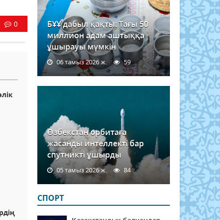
БҰҰ дабыл қақты: Тағы 50
0
миллион адам аштыққа
ұшырауы мүмкін
06 тамыз 2026 ж.
59
өлік
Өзбекстан орбитаға
жасанды интеллекті бар
спутникті ұшырды
05 тамыз 2026 ж.
84
СПОРТ
рдің