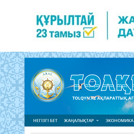
TOLQYN.KZ АҚПАРАТТЫҚ АГ
НЕГІЗГІ БЕТ
ЖАҢАЛЫҚТАР
ЭКОНОМИКА