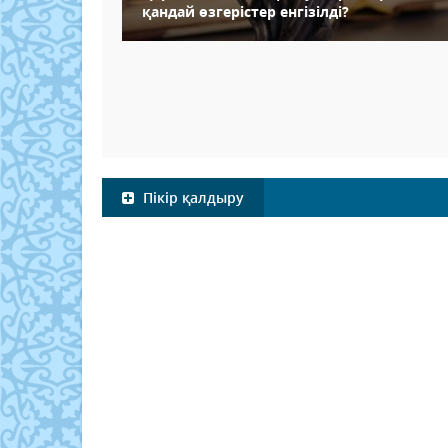
қандай өзгерістер енгізілді?
Пікір қалдыру