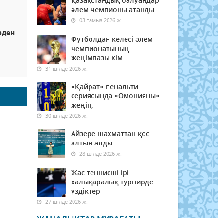
Қазақстандық балуандар
әлем чемпионы атанды
03 тамыз 2026 ж.
рден
Футболдан келесі әлем
чемпионатының
жеңімпазы кім
31 шілде 2026 ж.
«Қайрат» пенальти
сериясында «Омонияны»
жеңіп,
30 шілде 2026 ж.
Айзере шахматтан қос
алтын алды
28 шілде 2026 ж.
Жас теннисші ірі
халықаралық турнирде
үздіктер
27 шілде 2026 ж.