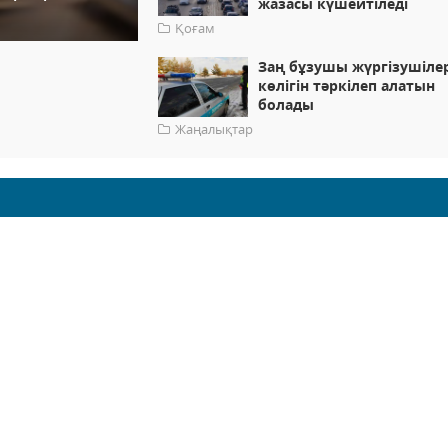
жазасы күшейтіледі
Қоғам
Заң бұзушы жүргізушіле
көлігін тәркілеп алатын
болады
Жаңалықтар