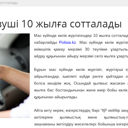
 сотталады
ізуші 10 жылға сотталады
Мас күйінде көлік жүргізгендер 10 жылға соттала
хабарлайды
Polisia.kz
. Мас күйінде көлік жүргіз
әкімшілік қамау мерзімі 30 тәулікке ұзартылы
айдау құқығынан айыру мерзімі сегіз жылға ұзарт
Бұрын мас күйінде көлік жүргізіп, жүргізуші ку
айрылғандар, ішкілікті күйде рөлге қайтадан 
болса кешірім жоқ. Осындай қылмыс жасаған
жылға бас бостандығынан және өмір бойы көлік
құқығынан айырылады.
Айта кету керек, өзгерістердің бәрі “ҚР кейбір з
актілеріне қылмыстық және қылмыстық-пр
заңнаманы жетілдіру мәселелері бойынша өзгері