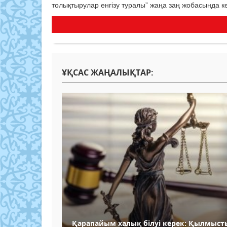
толықтырулар енгізу туралы” жаңа заң жобасында кө
ҰҚСАС ЖАҢАЛЫҚТАР:
Қарапайым халық білуі керек: Қылмыст