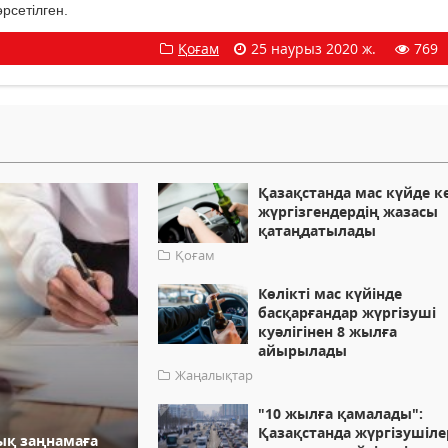
рсетілген.
Қоғам
25 наурыз 2020 ж.
769
Қазақстанда мас күйде к
жүргізгендердің жазасы
қатаңдатылады
Қоғам
Көлікті мас күйінде
басқарғандар жүргізуші
куәлігінен 8 жылға
айырылады
Жаңалықтар
"10 жылға қамалады":
Қазақстанда жүргізушіле
ық заңнамаға