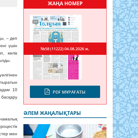
ЖАҢА НОМЕР
ды, – деп
гені үшін
№58 (11222)
04.08.2026 ж.
п, көлік
ылды.
әлігінен
отыратын
 адам 10
PDF МҰРАҒАТЫ
 басқару
ӘЛЕМ ЖАҢАЛЫҚТАРЫ
аңнамалық
оцестік
стер мен