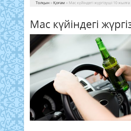
Толқын
»
Қоғам
» Мас күйіндегі жүргізуші 10 жылға
Мас күйіндегі жүрг