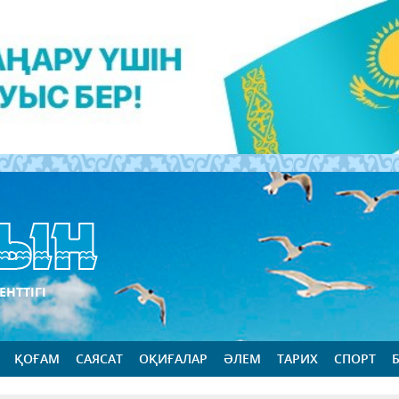
ЕНТТІГІ
ҚОҒАМ
САЯСАТ
ОҚИҒАЛАР
ӘЛЕМ
ТАРИХ
СПОРТ