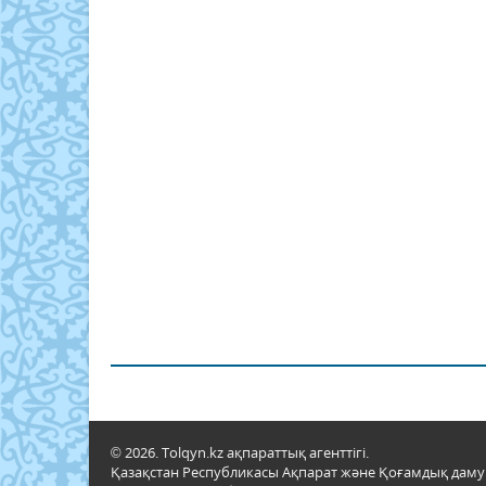
© 2026. Tolqyn.kz ақпараттық агенттігі.
Қазақстан Республикасы Ақпарат және Қоғамдық даму м