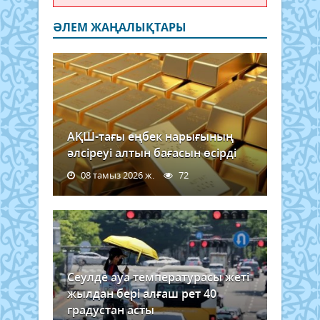
ӘЛЕМ ЖАҢАЛЫҚТАРЫ
АҚШ-тағы еңбек нарығының
әлсіреуі алтын бағасын өсірді
08 тамыз 2026 ж.
72
Сеулде ауа температурасы жеті
жылдан бері алғаш рет 40
градустан асты