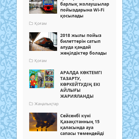
барлық жолаушылар
пойыздарына Wi-Fi
қосылады
Қоғам
2018 жылы пойыз
билеттерін сатып
алуда қандай
жеңілдіктер болады
Қоғам
АРАЛДА КӨКТЕМГІ
ТАЗАРТУ,
КӨРКЕЙТУДІҢ ЕКІ
АЙЛЫҒЫ
ЖАРИЯЛАНДЫ
Жаңалықтар
Сейсенбі күні
Қазақстанның 15
қаласында ауа
сапасы төмендейді