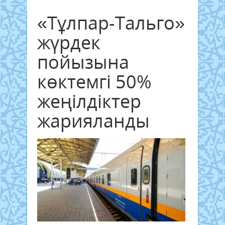
«Тұлпар-Тальго»
жүрдек
пойызына
көктемгі 50%
жеңілдіктер
жарияланды