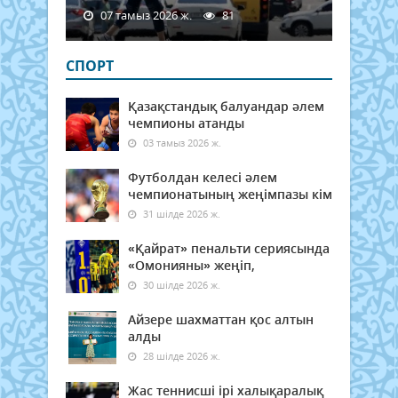
07 тамыз 2026 ж.
81
СПОРТ
Қазақстандық балуандар әлем
чемпионы атанды
03 тамыз 2026 ж.
Футболдан келесі әлем
чемпионатының жеңімпазы кім
31 шілде 2026 ж.
«Қайрат» пенальти сериясында
«Омонияны» жеңіп,
30 шілде 2026 ж.
Айзере шахматтан қос алтын
алды
28 шілде 2026 ж.
Жас теннисші ірі халықаралық