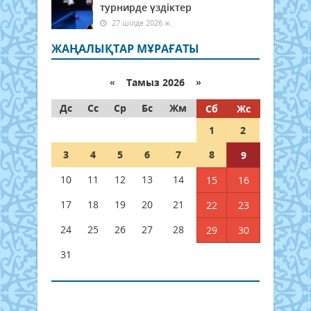
турнирде үздіктер
27 шілде 2026 ж.
ЖАҢАЛЫҚТАР МҰРАҒАТЫ
«
Тамыз 2026 »
Дс
Сс
Ср
Бс
Жм
Сб
Жс
1
2
3
4
5
6
7
8
9
10
11
12
13
14
15
16
17
18
19
20
21
22
23
24
25
26
27
28
29
30
31