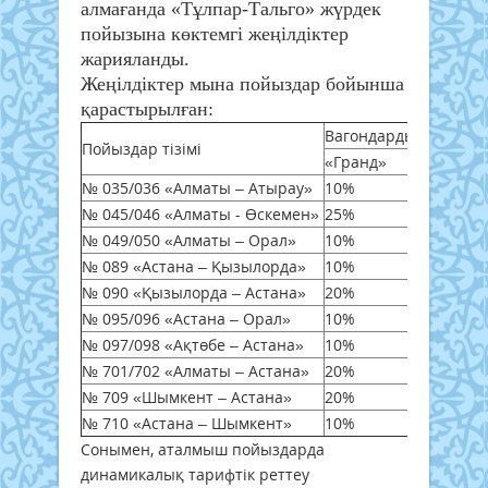
алмағанда «Тұлпар-Тальго» жүрдек
пойызына көктемгі жеңілдіктер
жарияланды.
Жеңілдіктер мына пойыздар бойынша
қарастырылған:
Вагондардың түріне 
Пойыздар тізімі
«Гранд»
«Би
№ 035/036 «Алматы – Атырау»
10%
10%
№ 045/046 «Алматы - Өскемен»
25%
20%
№ 049/050 «Алматы – Орал»
10%
10%
№ 089 «Астана – Қызылорда»
10%
10%
№ 090 «Қызылорда – Астана»
20%
20%
№ 095/096 «Астана – Орал»
10%
10%
№ 097/098 «Ақтөбе – Астана»
10%
10%
№ 701/702 «Алматы – Астана»
20%
20%
№ 709 «Шымкент – Астана»
20%
20%
№ 710 «Астана – Шымкент»
10%
10%
Сонымен, аталмыш пойыздарда
динамикалық тарифтік реттеу