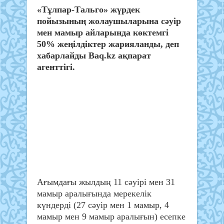
«Тұлпар-Тальго» жүрдек
пойызының жолаушыларына сәуір
мен мамыр айларында көктемгі
50% жеңілдіктер жарияланды, деп
хабарлайды Baq.kz ақпарат
агенттігі.
Ағымдағы жылдың 11 сәуірі мен 31
мамыр аралығында мерекелік
күндерді (27 сәуір мен 1 мамыр, 4
мамыр мен 9 мамыр аралығын) есепке