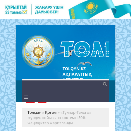
TOLQYN.KZ
АҚПАРАТТЫҚ
АГЕНТТІГІ
Толқын
»
Қоғам
» «Тұлпар-Тальго»
жүрдек пойызына көктемгі 50%
жеңілдіктер жарияланды