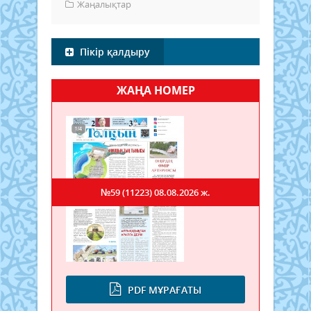
Жаңалықтар
Пікір қалдыру
ЖАҢА НОМЕР
№59 (11223)
08.08.2026 ж.
PDF МҰРАҒАТЫ