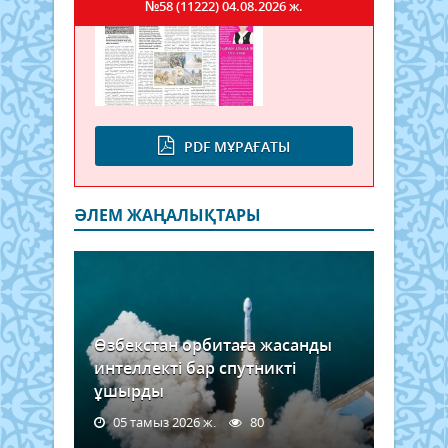
№58 (11222)
04.08.2026 ж.
PDF МҰРАҒАТЫ
ӘЛЕМ ЖАҢАЛЫҚТАРЫ
Өзбекстан орбитаға жасанды
интеллекті бар спутникті
ұшырды
05 тамыз 2026 ж.
80