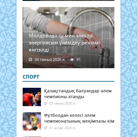
Молдовада су мен электр
энергиясын үнемдеу режимі
енгізілді
04 тамыз 2026 ж.
91
СПОРТ
Қазақстандық балуандар әлем
чемпионы атанды
03 тамыз 2026 ж.
Футболдан келесі әлем
чемпионатының жеңімпазы кім
31 шілде 2026 ж.