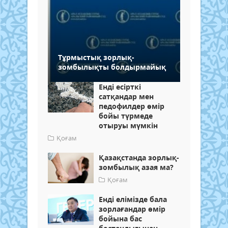
Тұрмыстық зорлық-
зомбылықты болдырмайық
Енді есірткі
сатқандар мен
педофилдер өмір
бойы түрмеде
отыруы мүмкін
Қоғам
Қазақстанда зорлық-
зомбылық азая ма?
Қоғам
Енді елімізде бала
зорлағандар өмір
бойына бас