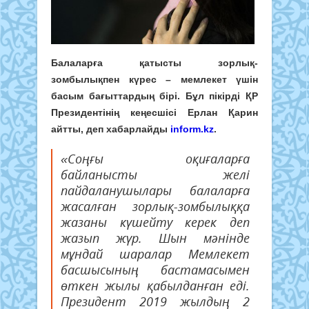
Балаларға қатысты зорлық-
зомбылықпен күрес – мемлекет үшін
басым бағыттардың бірі. Бұл пікірді ҚР
Президентінің кеңесшісі Ерлан Қарин
айтты, деп хабарлайды
inform.kz
.
«Соңғы оқиғаларға
байланысты желі
пайдаланушылары балаларға
жасалған зорлық-зомбылыққа
жазаны күшейту керек деп
жазып жүр. Шын мәнінде
мұндай шаралар Мемлекет
басшысының бастамасымен
өткен жылы қабылданған еді.
Президент 2019 жылдың 2