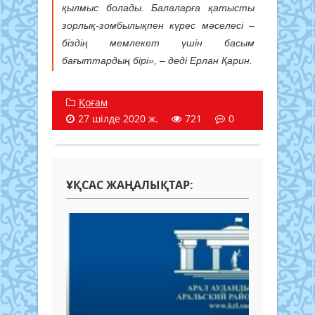
қылмыс болады. Балаларға қатысты
зорлық-зомбылықпен күрес мәселесі –
біздің мемлекет үшін басым
бағыттардың бірі», – деді Ерлан Қарин.
Қоғам
27 шілде 2020 ж.
721
0
ҰҚСАС ЖАҢАЛЫҚТАР: