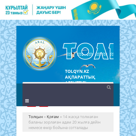
TOLQYN.KZ
АҚПАРАТТЫҚ
АГЕНТТІГІ
Толқын
»
Қоғам
» 14 жасқа толмаған
баланы зорлаған адам 20 жылға дейін
немесе өмір бойына сотталады