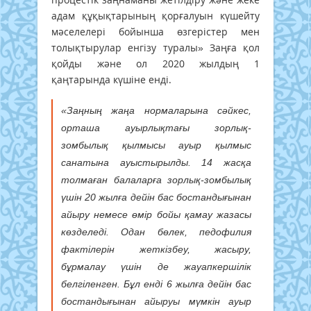
адам құқықтарының қорғалуын күшейту
мәселелері бойынша өзгерістер мен
толықтырулар енгізу туралы» Заңға қол
қойды және ол 2020 жылдың 1
қаңтарында күшіне енді.
«Заңның жаңа нормаларына сәйкес,
орташа ауырлықтағы зорлық-
зомбылық қылмысы ауыр қылмыс
санатына ауыстырылды. 14 жасқа
толмаған балаларға зорлық-зомбылық
үшін 20 жылға дейін бас бостандығынан
айыру немесе өмір бойы қамау жазасы
көзделеді. Одан бөлек, педофилия
фактілерін жеткізбеу, жасыру,
бұрмалау үшін де жауапкершілік
белгіленген. Бұл енді 6 жылға дейін бас
бостандығынан айыруы мүмкін ауыр