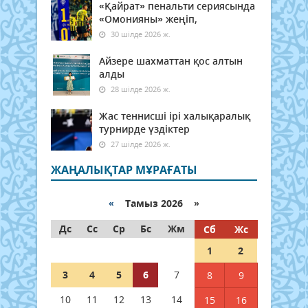
«Қайрат» пенальти сериясында
«Омонияны» жеңіп,
30 шілде 2026 ж.
Айзере шахматтан қос алтын
алды
28 шілде 2026 ж.
Жас теннисші ірі халықаралық
турнирде үздіктер
27 шілде 2026 ж.
ЖАҢАЛЫҚТАР МҰРАҒАТЫ
«
Тамыз 2026 »
Дс
Сс
Ср
Бс
Жм
Сб
Жс
1
2
3
4
5
6
7
8
9
10
11
12
13
14
15
16