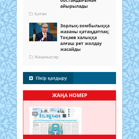
бостандығынан
айырылады
Қоғам
Зорлық-зомбылыққа
жазаны қатаңдатпақ:
Тоқаев халыққа
алғаш рет жолдау
жасайды
Жаңалықтар
Пікір қалдыру
ЖАҢА НОМЕР