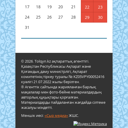
17
18
19
20
21
22
23
24
25
26
27
28
29
30
31
© 2026. Tolqyn.kz ақпараттық агенттігі.
Қазақстан Республикасы Ақпарат және
Қоғамдық даму министрлігі, Ақпарат
комитетінің тіркеу туралы № KZ05VPY00052416
куәлігі 21.07.2022 жылы берілген.
® Агенттік сайтында жарияланған барлық
мақалалар мен фото-бейне материалдардың
авторлық құқықтары қорғалған.
Материалдарды пайдаланған жағдайда сілтеме
жасалуы міндетті.
Меншік иесі:
«Сыр медиа»
ЖШС.