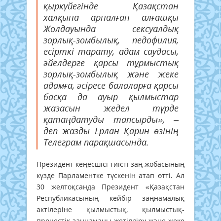
қыркүйегінде Қазақстан
халқына арналған алғашқы
Жолдауында сексуалдық
зорлық-зомбылық, педофилия,
есірткі тарату, адам саудасы,
әйелдерге қарсы тұрмыстық
зорлық-зомбылық және жеке
адамға, әсіресе балаларға қарсы
басқа да ауыр қылмыстар
жазасын жедел түрде
қатаңдатуды тапсырды», –
деп жазды Ерлан Қарин өзінің
Телеграм парақшасында.
Президент кеңесшісі тиісті заң жобасының
күзде Парламентке түскенін атап өтті. Ал
30 желтоқсанда Президент «Қазақстан
Республикасының кейбір заңнамалық
актілеріне қылмыстық, қылмыстық-
процестік заңнаманы жетілдіру және жеке