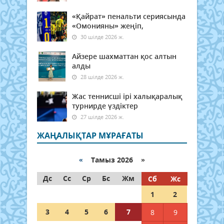
«Қайрат» пенальти сериясында
«Омонияны» жеңіп,
30 шілде 2026 ж.
Айзере шахматтан қос алтын
алды
28 шілде 2026 ж.
Жас теннисші ірі халықаралық
турнирде үздіктер
27 шілде 2026 ж.
ЖАҢАЛЫҚТАР МҰРАҒАТЫ
«
Тамыз 2026 »
Дс
Сс
Ср
Бс
Жм
Сб
Жс
1
2
3
4
5
6
7
8
9