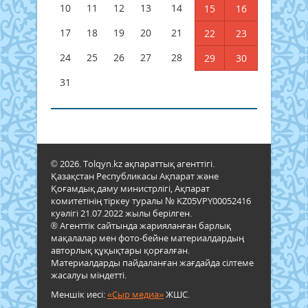
10
11
12
13
14
15
16
17
18
19
20
21
22
23
24
25
26
27
28
29
30
31
© 2026. Tolqyn.kz ақпараттық агенттігі.
Қазақстан Республикасы Ақпарат және
Қоғамдық даму министрлігі, Ақпарат
комитетінің тіркеу туралы № KZ05VPY00052416
куәлігі 21.07.2022 жылы берілген.
® Агенттік сайтында жарияланған барлық
мақалалар мен фото-бейне материалдардың
авторлық құқықтары қорғалған.
Материалдарды пайдаланған жағдайда сілтеме
жасалуы міндетті.
Меншік иесі:
«Сыр медиа»
ЖШС.