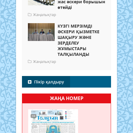
жас әскери борышын
өтейді
Жаңалықтар
КҮЗГІ МЕРЗІМДІ
ӘСКЕРИ ҚЫЗМЕТКЕ
ШАҚЫРУ ЖӘНЕ
ЗЕРДЕЛЕУ
ЖҰМЫСТАРЫ
ТАЛҚЫЛАНДЫ
Жаңалықтар
Пікір қалдыру
ЖАҢА НОМЕР