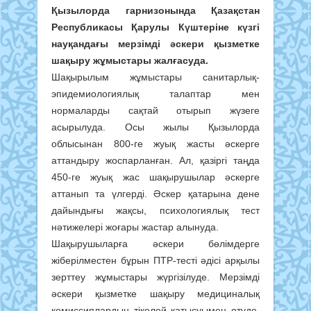
Қызылорда гарнизонында Қазақстан
Республикасы Қарулы Күштеріне күзгі
науқандағы мерзімді әскери қызметке
шақыру жұмыстары жалғасуда.
Шақырылым жұмыстары санитарлық-
эпидемиологиялық талаптар мен
нормаларды сақтай отырып жүзеге
асырылуда. Осы жылы Қызылорда
облысынан 800-ге жуық жасты әскерге
аттандыру жоспарланған. Ал, қазіргі таңда
450-ге жуық жас шақырушылар әскерге
аттанып та үлгерді. Әскер қатарына дене
дайындығы жақсы, психологиялық тест
нәтижелері жоғары жастар алынуда.
Шақырушыларға әскери бөлімдерге
жіберілместен бұрын ПТР-тесті әдісі арқылы
зерттеу жұмыстары жүргізілуде. Мерзімді
әскери қызметке шақыру медициналық
комиссиялардың тікелей қатысуымен өтуде.