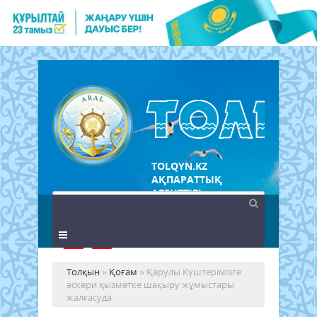
TOLQYN.KZ
АҚПАРАТТЫҚ
АГЕНТТІГІ
Толқын
»
Қоғам
» Қарулы Күштерімізге
әскери қызметке шақыру жұмыстары
жалғасуда