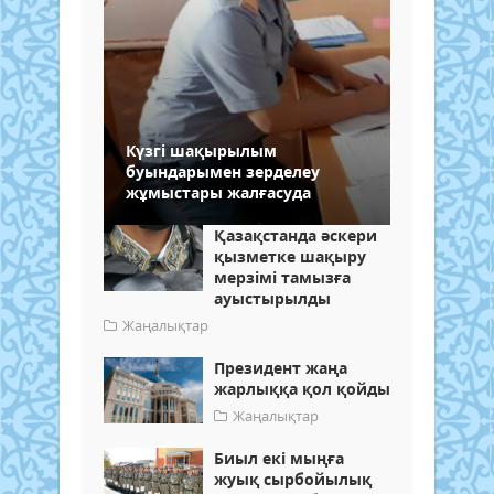
Күзгі шақырылым
буындарымен зерделеу
жұмыстары жалғасуда
Қазақстанда әскери
қызметке шақыру
мерзімі тамызға
ауыстырылды
Жаңалықтар
Президент жаңа
жарлыққа қол қойды
Жаңалықтар
Биыл екі мыңға
жуық сырбойылық