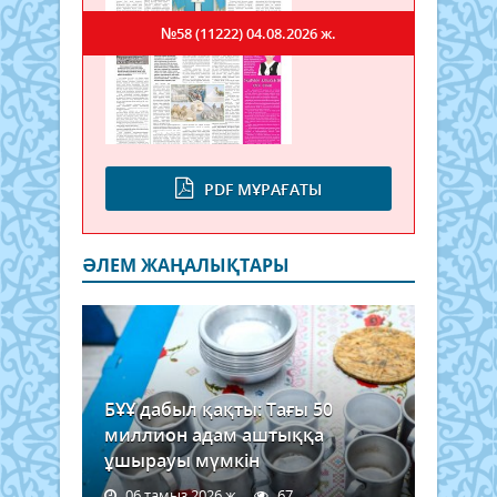
№58 (11222)
04.08.2026 ж.
PDF МҰРАҒАТЫ
ӘЛЕМ ЖАҢАЛЫҚТАРЫ
БҰҰ дабыл қақты: Тағы 50
миллион адам аштыққа
ұшырауы мүмкін
06 тамыз 2026 ж.
67