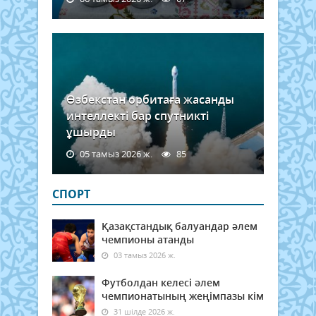
Өзбекстан орбитаға жасанды
интеллекті бар спутникті
ұшырды
05 тамыз 2026 ж.
85
СПОРТ
Қазақстандық балуандар әлем
чемпионы атанды
03 тамыз 2026 ж.
Футболдан келесі әлем
чемпионатының жеңімпазы кім
31 шілде 2026 ж.