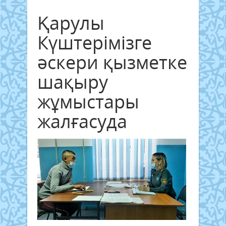
Қарулы
Күштерімізге
әскери қызметке
шақыру
жұмыстары
жалғасуда