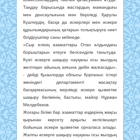
Таңдау барысында жастардың мамандығы
мен денсаулығына мән беріледі. Қарулы
Күштердің, басқа да әскерлері мен әскери
құрылымдарының қатарын толықтыруға ниет
білдірушілер саны көбеюде.
«Сыр елінің азаматтары Отан алдындағы
борыштарын өтеуге белсенділік танытуда.
Күзгі әскерге шақыру науқаны осы жылдың
желтоқан айының аяғына дейін жалғасады»,
- дейді Қызылорда облысы Қорғаныс істері
жөніндегі департаменті жасақтау
басқармасының мерзімді әскери қызметке
шақыру бөлімінің бастығы, майор Нұржан
Мелдебеков.
Жоғары білімі бар азаматтар өздерінің жақсы
қырынан көрсету арқылы келісімшарт
бойынша әскери қызметке орналаса алады.
Жалпы әскерге шақыру науқаны осы жылдың