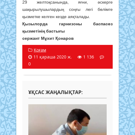
29 желтоқсанында, яғни, әскерге
шақырылушылардың соңғы легі бөлімге
қызметке келген кезде аяқталады.
Қызылорда гарнизоны баспасөз
қызметінің бастығы
сержант Мұхит Қонаров
Қоғам
11 қараша 2020 ж.
1 136
0
ҰҚСАС ЖАҢАЛЫҚТАР: