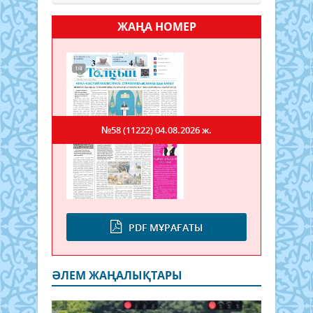
ЖАҢА НОМЕР
№58 (11222)
04.08.2026 ж.
PDF МҰРАҒАТЫ
ӘЛЕМ ЖАҢАЛЫҚТАРЫ