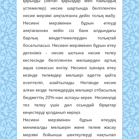
қарызды (негізгі қарыздар мен пайыздық
үстемелер) несие шартында белгіленген
несие мерзімі аяқталғанға дейін толық жабу.
Несиені мерзімінен бұрын өтеуді
аяқтағаннан кейін сіз банк алдындағы
барлық міндеттемелерден толықтай
босатыласыз. Несиені мерзімінен бұрын өтеу
дегеніміз - несие шотына несие төлеу
кестесінде белгіленген мөлшерден артық
ақша сомасын енгізу. Несиені ішінара өтеу
кезінде төлемдер мөлшері әдетте қайта
есептеліп, азайтылады. Негізінде несие
алған кезде төлемдердің мөлшері отбасылық
бюджеттің 20%-нан аспауы керек. Несиеңізді
тез төлеу үшін дәл осындай бірқатар
кеңестерді қолданып көріңіз.
Несиені мерзімінен бұрын өтеудің
минималды мөлшерін және төлем жасау
мерзімі бойынша шектеулерді нақтылап