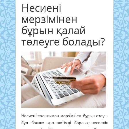
Несиені
мерзімінен
бұрын қалай
төлеуге болады?
Несиені толығымен мерзімінен бұрын өтеу -
бұл банкке қол жетімді барлық несиелік