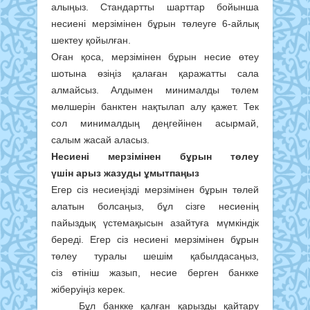
алыңыз. Стандартты шарттар бойынша
несиені мерзімінен бұрын төлеуге 6-айлық
шектеу қойылған.
Оған қоса, мерзімінен бұрын несие өтеу
шотына өзіңіз қалаған қаражатты сала
алмайсыз. Алдымен минималды төлем
мөлшерін банктен нақтылап алу қажет. Тек
сол минималдың деңгейінен асырмай,
салым жасай аласыз.
Несиені мерзімінен бұрын төлеу
үшін арыз жазуды ұмытпаңыз
Егер сіз несиеңізді мерзімінен бұрын төлей
алатын болсаңыз, бұл сізге несиенің
пайыздық үстемақысын азайтуға мүмкіндік
береді. Егер сіз несиені мерзімінен бұрын
төлеу туралы шешім қабылдасаңыз,
сіз өтініш жазып, несие берген банкке
жіберуіңіз керек.
Бұл банкке қалған қарызды қайтару