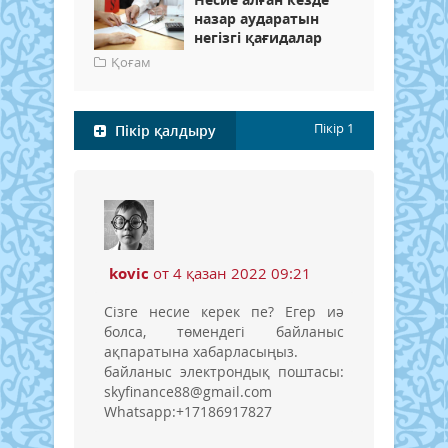
назар аударатын
негізгі қағидалар
Қоғам
Пікір
1
Пікір қалдыру
kovic
от 4 қазан 2022 09:21
Сізге несие керек пе? Егер иә
болса, төмендегі байланыс
ақпаратына хабарласыңыз.
байланыс электрондық поштасы:
skyfinance88@gmail.com
Whatsapp:+17186917827