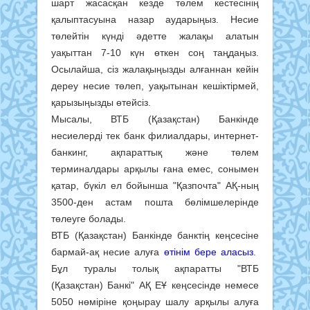
шарт жасасқан кезде төлем кестесінің
қалыптасуына назар аударыңыз. Несие
төлейтін күнді әдетте жалақы алатын
уақыттан 7-10 күн өткен соң таңдаңыз.
Осылайша, сіз жалақыңызды алғаннан кейін
дереу несие төлеп, уақытынан кешіктірмей,
қарызыңызды өтейсіз.
Мысалы, ВТБ (Қазақстан) Банкінде
несиелерді тек банк филиалдары, интернет-
банкинг, ақпараттық және төлем
терминалдары арқылы ғана емес, сонымен
қатар, бүкіл ел бойынша "Қазпочта" АҚ-ның
3500-ден астам пошта бөлімшелерінде
төлеуге болады.
ВТБ (Қазақстан) Банкінде банктің кеңсесіне
бармай-ақ несие алуға
өтінім бере аласыз
.
Бұл туралы толық ақпаратты "ВТБ
(Қазақстан) Банкі" АҚ ЕҰ кеңсесінде немесе
5050 нөміріне қоңырау шалу арқылы алуға