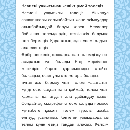
Несиені уақытынан кешіктірмей төлеңіз
Несиені уақытылы төлеңіз. Айыппұл
санкциялары салынбайтын және өсімпұлдар
алынбайтындай болуы керек. Несиелер
бойынша төлемдердің жеткіліксіз болуына
жол бермеңіз. Қаражатыңызды үнемі алдын-
ала есептеңіз.
Әрбір несиенің жоспарланған төлемді жүзеге
асыратын күні болады. Егер мерзімінен
кешіктіріп барып қарызыңызды өтейтін
болсаңыз, өсімпұлы өте жоғары болады.
Бұған жол бермеу үшін төлем жасалатын
күнді есте сақтап қана қоймай, төлем үшін
қаржыны да алдын ала дайындау қажет.
Сондай-ақ, смартфонға еске салуды немесе
күнтізбеге қажетті төлем туралы жазба
енгізуді ұсынамыз. Көптеген ұйымдарда сіз
төлем күнін өзіңіз таңдай аласыз. Келісім