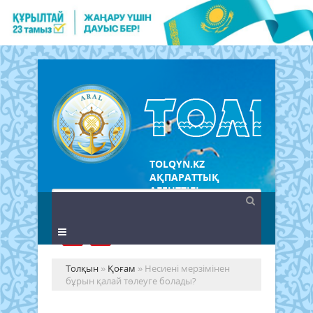
TOLQYN.KZ
АҚПАРАТТЫҚ
АГЕНТТІГІ
Толқын
»
Қоғам
» Несиені мерзімінен
бұрын қалай төлеуге болады?