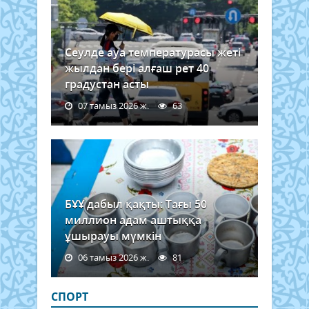
Сеулде ауа температурасы жеті
жылдан бері алғаш рет 40
градустан асты
07 тамыз 2026 ж.
63
БҰҰ дабыл қақты: Тағы 50
миллион адам аштыққа
ұшырауы мүмкін
06 тамыз 2026 ж.
81
СПОРТ