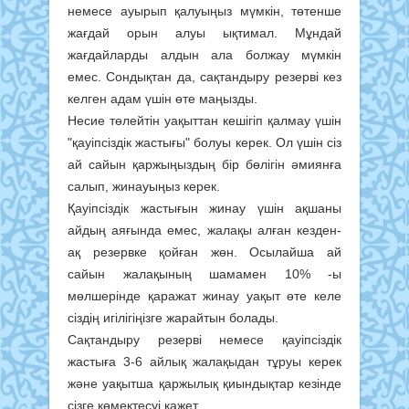
немесе ауырып қалуыңыз мүмкін, төтенше
жағдай орын алуы ықтимал. Мұндай
жағдайларды алдын ала болжау мүмкін
емес. Сондықтан да, сақтандыру резерві кез
келген адам үшін өте маңызды.
Несие төлейтін уақыттан кешігіп қалмау үшін
"қауіпсіздік жастығы" болуы керек. Ол үшін сіз
ай сайын қаржыңыздың бір бөлігін әмиянға
салып, жинауыңыз керек.
Қауіпсіздік жастығын жинау үшін ақшаны
айдың аяғында емес, жалақы алған кезден-
ақ резервке қойған жөн. Осылайша ай
сайын жалақының шамамен 10% -ы
мөлшерінде қаражат жинау уақыт өте келе
сіздің игілігіңізге жарайтын болады.
Сақтандыру резерві немесе қауіпсіздік
жастыға 3-6 айлық жалақыдан тұруы керек
және уақытша қаржылық қиындықтар кезінде
сізге көмектесуі қажет.