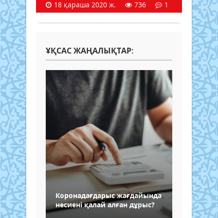
18 қараша 2020 ж.
736
1
ҰҚСАС ЖАҢАЛЫҚТАР:
Коронадағдарыс жағдайында
несиені қалай алған дұрыс?