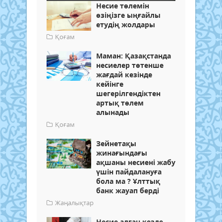
Несие төлемін
өзіңізге ыңғайлы
етудің жолдары
Қоғам
Маман: Қазақстанда
несиелер төтенше
жағдай кезінде
кейінге
шегерілгендіктен
артық төлем
алынады
Қоғам
Зейнетақы
жинағындағы
ақшаны несиені жабу
үшін пайдалануға
бола ма ? Ұлттық
банк жауап берді
Жаңалықтар
Несие алған кезде