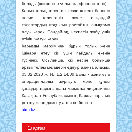
болады (кез келген ұялы телефоннан тегін).
Қарыз толық төленген кезде клиент банктен
несие төленгенін және ешқандай
талаптардың жоқтығын растайтын анықтама
алуы керек. Сондай-ақ, несиесін жабу үшін
өтініш жазуы керек.
Қарызды мерзімінен бұрын толық және
ішінара өтеу сіз үшін пайдалы екенін
түсініңіз. Осылайша, сіз несие бойынша
артық төлем мөлшерін едәуір азайта аласыз.
03.02.2020 ж. № 1.2.14/39 Банктік және өзге
операцияларды жүргізуге және құнды
қағаздар нарығындағы қызметке лицензияны
Қазақстан Республикасының Қаржы нарығын
реттеу және дамыту агенттігі берген.
stan.kz
Қоғам