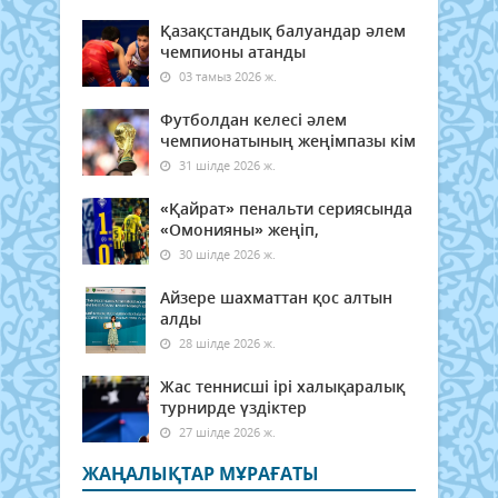
Қазақстандық балуандар әлем
чемпионы атанды
03 тамыз 2026 ж.
Футболдан келесі әлем
чемпионатының жеңімпазы кім
31 шілде 2026 ж.
«Қайрат» пенальти сериясында
«Омонияны» жеңіп,
30 шілде 2026 ж.
Айзере шахматтан қос алтын
алды
28 шілде 2026 ж.
Жас теннисші ірі халықаралық
турнирде үздіктер
27 шілде 2026 ж.
ЖАҢАЛЫҚТАР МҰРАҒАТЫ