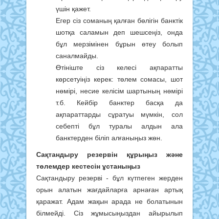
үшін қажет.
Егер сіз соманың қалған бөлігін банктік
шотқа саламын деп шешсеңіз, онда
бұл мерзімінен бұрын өтеу болып
саналмайды.
Өтініште сіз келесі ақпаратты
көрсетуіңіз керек: төлем сомасы, шот
нөмірі, несие келісім шартының нөмірі
т.б. Кейбір банктер басқа да
ақпараттарды сұратуы мүмкін, сол
себепті бұл туралы алдын ала
банктерден біліп алғаныңыз жөн.
Сақтандыру резервін құрыңыз және
төлемдер кестесін ұстаныңыз
Сақтандыру резерві - бұл күтпеген жерден
орын алатын жағдайларға арнаған артық
қаражат. Адам жақын арада не болатынын
білмейді. Сіз жұмысыңыздан айырылып