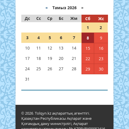
«
Тамыз 2026 »
Дс
Сс
Ср
Бс
Жм
Сб
Жс
1
2
3
4
5
6
7
8
9
10
11
12
13
14
15
16
17
18
19
20
21
22
23
24
25
26
27
28
29
30
31
© 2026. Tolqyn.kz ақпараттық агенттігі.
Қазақстан Республикасы Ақпарат және
Қоғамдық даму министрлігі, Ақпарат
комитетінің тіркеу туралы № KZ05VPY00052416