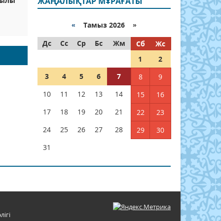
жылы
ЖАҢАЛЫҚТАР МҰРАҒАТЫ
«
Тамыз 2026 »
Дс
Сс
Ср
Бс
Жм
Сб
Жс
1
2
3
4
5
6
7
8
9
10
11
12
13
14
15
16
17
18
19
20
21
22
23
24
25
26
27
28
29
30
31
лігі