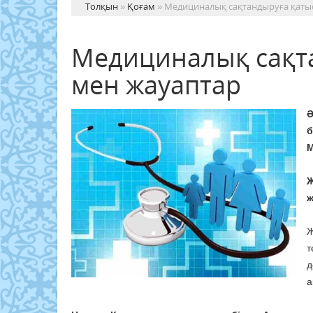
Толқын
»
Қоғам
» Медициналық сақтандыруға қаты
Медициналық сақта
мен жауаптар
Ә
б
М
Ж
ж
Ж
т
д
а