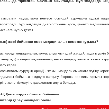
ласында тіркелген. Covid-19 анықталды. Бұл жағдайда қай
ауыратын науқастарға немесе осындай ауруларға күдікті паци
өрсетіледі. Бұл жағдайда диагностиканы қоса, қажетті медицинал
ханаға жүгіну қажет.
ратын) жері бойынша емес медициналық көмекке құқылы?
 тыс жерде медициналық көмек алуы мынадай жағдайларда мүмкін 
п төндіреді) - жедел медициналық көмек шақыру немесе жақын аур
ласу керек
, созылмалы аурудың өршуі) - жақын маңдағы емханаға жүгіну керек
лдамасы бойынша емдеуге жатқызу бюросы порталы арқылы көрс
іне және тіркелуіне қарамастан алуға болады.
КЕАҚ Қызылорда облысы бойынша
терді қарау жөніндегі бөлімі