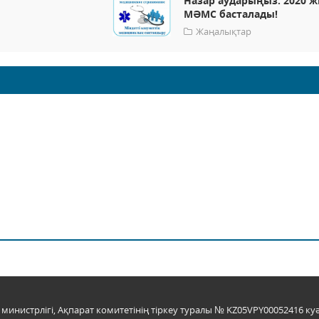
Назар аударыңыз: 2020 
МӘМС басталады!
Жаңалықтар
инистрлігі, Ақпарат комитетінің тіркеу туралы № KZ05VPY00052416 куә