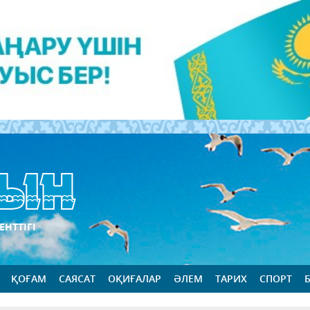
ЕНТТІГІ
ҚОҒАМ
САЯСАТ
ОҚИҒАЛАР
ӘЛЕМ
ТАРИХ
СПОРТ