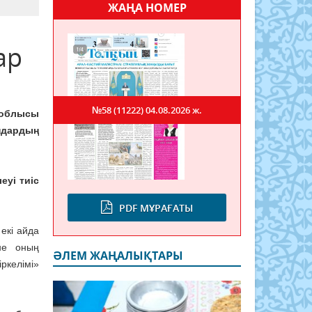
ЖАҢА НОМЕР
ар
№58 (11222)
04.08.2026 ж.
 облысы
ндардың
еуі тиіс
PDF МҰРАҒАТЫ
 екі айда
не оның
ӘЛЕМ ЖАҢАЛЫҚТАРЫ
ркелімі»