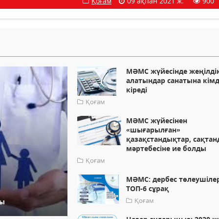
Қоғам
09 ақпан 2021 ж.
900
МӘМС жүйесінде жеңілді
алатындар санатына кім
кіреді
Қоғам
МӘМС жүйесінен
«шығарылған»
қазақстандықтар, сақта
мәртебесіне ие болды
Қоғам
МӘМС: дербес төлеушіле
ТОП-6 сұрақ
Қоғам
бы