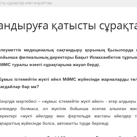
сты сұрақтар мен жауаптар
ндыруға қатысты сұрақт
леуметтік медициналық сақтандыру қорының Қызылорда
ойынша филиалының директоры Бақыт Исмаханбетов тұрғы
ӘМС туралы өзекті сұрақтарына жауап берді.
ұмыс істемейтін жүкті әйел МӘМС жүйесінде жарналарды төл
ағдайлар бар ма?
еңілдік мәртебесі – «жұмыс істемейтін жүкті әйел» - егер алдыңғы
өлемдер болмаса, ол жүктілік бойынша есепке алынған жә
еректері «жүкті әйелдер мен фертильдік жастағы әйелдер ті
қпараттық жүйесінде болса, автоматты түрде беріледі.