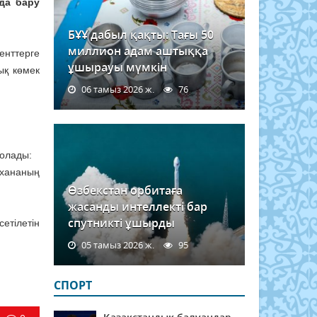
да бару
БҰҰ дабыл қақты: Тағы 50
миллион адам аштыққа
енттерге
ұшырауы мүмкін
ық көмек
06 тамыз 2026 ж.
76
болады:
ухананың
Өзбекстан орбитаға
жасанды интеллекті бар
спутникті ұшырды
етілетін
05 тамыз 2026 ж.
95
СПОРТ