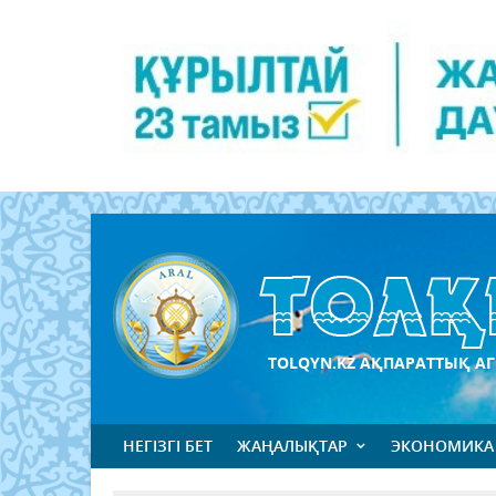
TOLQYN.KZ АҚПАРАТТЫҚ АГ
НЕГІЗГІ БЕТ
ЖАҢАЛЫҚТАР
ЭКОНОМИКА