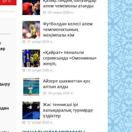
Қазақстандық балуандар
0
әлем чемпионы атанды
03 тамыз 2026 ж.
Футболдан келесі әлем
чемпионатының
жеңімпазы кім
31 шілде 2026 ж.
к
дер
«Қайрат» пенальти
сериясында «Омонияны»
жеңіп,
30 шілде 2026 ж.
Айзере шахматтан қос
ндыру
алтын алды
28 шілде 2026 ж.
Жас теннисші ірі
рден
халықаралық турнирде
үздіктер
27 шілде 2026 ж.