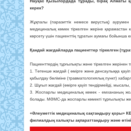
Науқас Қызылордада тұрады, бірақ Алматы қа
керек?
Жұқпалы (паразиттік немесе вирустық) аурумен 
медициналық көмек тіркелген жеріне қарамастан к
көрсету үшін пациенттің тұратын аумағы бойынша ем
Қандай жағдайларда пациенттер тіркелген (тұ
Пациенттердің тұрғылықты және тіркелген жерінен
1. Төтенше жағдай ( өмірге және денсаулыққа қауі
қабылдау бөліміне (травматологиялық пункт) хабар
2. Шұғыл жағдай (өмірге қауіп төндірмейді, мысалы
3. Жоспарлы медициналық көмек - емхананың жо
болады. МӘМС-да жоспарлы көмекті тұрғылықты жер
«Әлеуметтік медициналық сақтандыру қоры» 
филиалдың халықты ақпараттандыру және өтініш