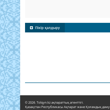
Пікір қалдыру
© 2026. Tolqyn.kz ақпараттық агенттігі.
Қазақстан Республикасы Ақпарат және Қоғамдық даму м