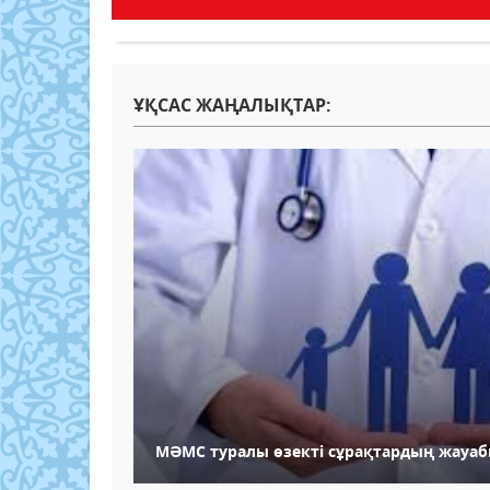
ҰҚСАС ЖАҢАЛЫҚТАР:
МӘМС туралы өзекті сұрақтардың жауа