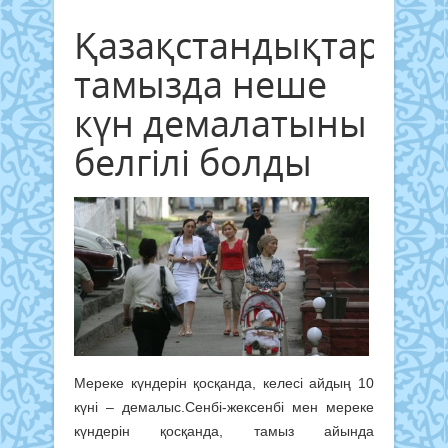
Қазақстандықтар
тамызда неше
күн демалатыны
белгілі болды
Мереке күндерін қосқанда, келесі айдың 10
күні – демалыс.Сенбі-жексенбі мен мереке
күндерін қосқанда, тамыз айында