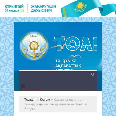
TOLQYN.KZ
АҚПАРАТТЫҚ
АГЕНТТІГІ
Толқын
»
Қоғам
» Қазақстандықтар
тамызда неше күн демалатыны белгілі
болды