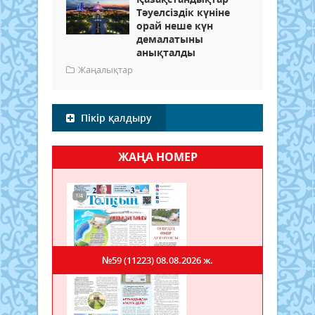
Тәуелсіздік күніне
орай неше күн
демалатыны
анықталды
Жаңалықтар
Пікір қалдыру
ЖАҢА НОМЕР
№59 (11223)
08.08.2026 ж.