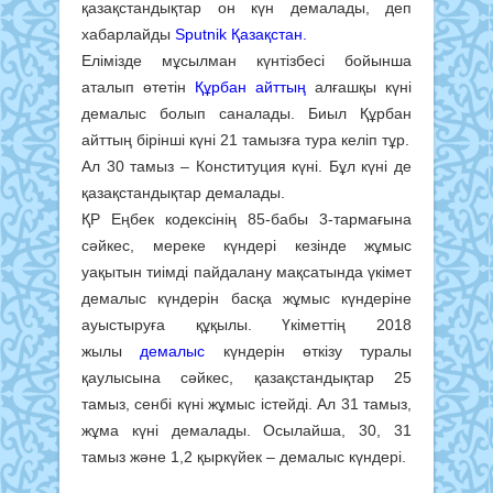
қазақстандықтар он күн демалады, деп
хабарлайды
Sputnik Қазақстан.
Елімізде мұсылман күнтізбесі бойынша
аталып өтетін
Құрбан айттың
алғашқы күні
демалыс болып саналады. Биыл Құрбан
айттың бірінші күні 21 тамызға тура келіп тұр.
Ал 30 тамыз – Конституция күні. Бұл күні де
қазақстандықтар демалады.
ҚР Еңбек кодексінің 85-бабы 3-тармағына
сәйкес, мереке күндері кезінде жұмыс
уақытын тиімді пайдалану мақсатында үкімет
демалыс күндерін басқа жұмыс күндеріне
ауыстыруға құқылы. Үкіметтің 2018
жылы
демалыс
күндерін өткізу туралы
қаулысына сәйкес, қазақстандықтар 25
тамыз, сенбі күні жұмыс істейді. Ал 31 тамыз,
жұма күні демалады. Осылайша, 30, 31
тамыз және 1,2 қыркүйек – демалыс күндері.