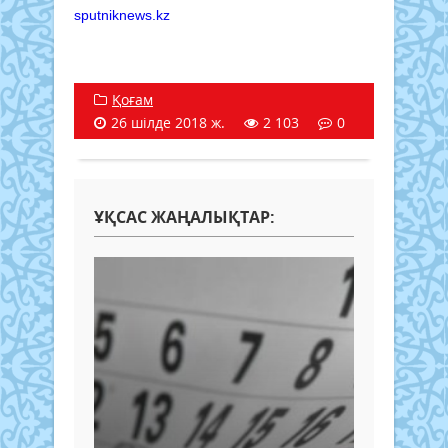
sputniknews.kz
Қоғам
26 шілде 2018 ж.
2 103
0
ҰҚСАС ЖАҢАЛЫҚТАР: