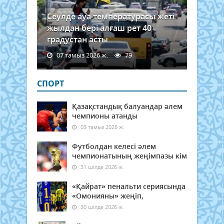
Сеулде ауа температурасы жеті
жылдан бері алғаш рет 40
градустан асты
07 тамыз 2026 ж.
79
СПОРТ
Қазақстандық балуандар әлем
чемпионы атанды
03 тамыз 2026 ж.
Футболдан келесі әлем
чемпионатының жеңімпазы кім
31 шілде 2026 ж.
«Қайрат» пенальти сериясында
«Омонияны» жеңіп,
30 шілде 2026 ж.