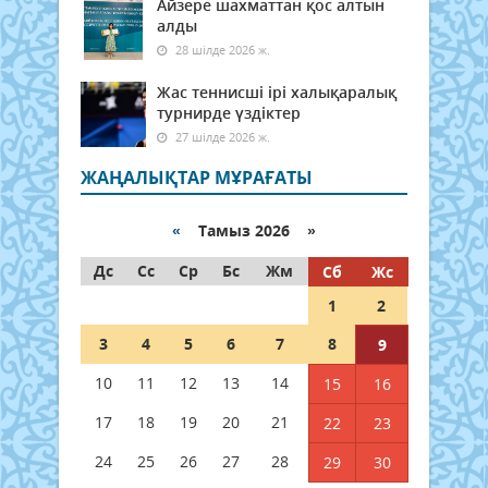
Айзере шахматтан қос алтын
алды
28 шілде 2026 ж.
Жас теннисші ірі халықаралық
турнирде үздіктер
27 шілде 2026 ж.
ЖАҢАЛЫҚТАР МҰРАҒАТЫ
«
Тамыз 2026 »
Дс
Сс
Ср
Бс
Жм
Сб
Жс
1
2
3
4
5
6
7
8
9
10
11
12
13
14
15
16
17
18
19
20
21
22
23
24
25
26
27
28
29
30