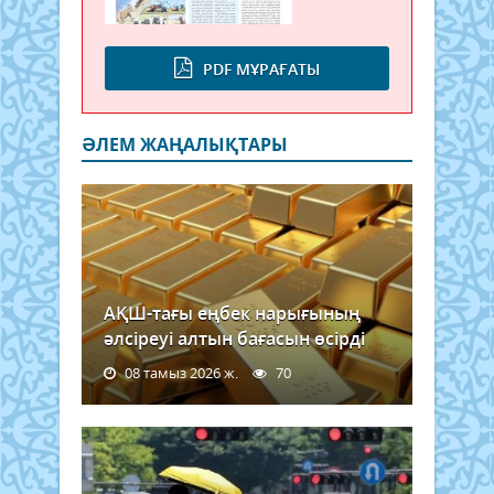
PDF МҰРАҒАТЫ
ӘЛЕМ ЖАҢАЛЫҚТАРЫ
АҚШ-тағы еңбек нарығының
әлсіреуі алтын бағасын өсірді
08 тамыз 2026 ж.
70