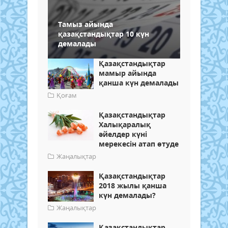
Тамыз айында
қазақстандықтар 10 күн
демалады
Қазақстандықтар
мамыр айында
қанша күн демалады
Қоғам
Қазақстандықтар
Халықаралық
әйелдер күні
мерекесін атап өтуде
Жаңалықтар
Қазақстандықтар
2018 жылы қанша
күн демалады?
Жаңалықтар
Қазақстандықтар