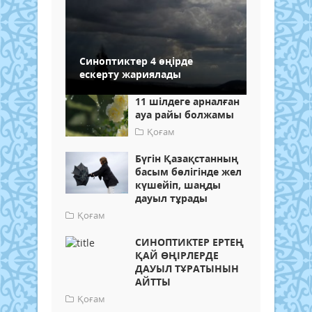
Синоптиктер 4 өңірде
ескерту жариялады
11 шілдеге арналған
ауа райы болжамы
Қоғам
Бүгін Қазақстанның
басым бөлігінде жел
күшейіп, шаңды
дауыл тұрады
Қоғам
СИНОПТИКТЕР ЕРТЕҢ
ҚАЙ ӨҢІРЛЕРДЕ
ДАУЫЛ ТҰРАТЫНЫН
АЙТТЫ
Қоғам