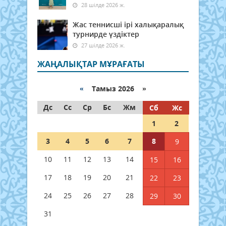
28 шілде 2026 ж.
Жас теннисші ірі халықаралық
турнирде үздіктер
27 шілде 2026 ж.
ЖАҢАЛЫҚТАР МҰРАҒАТЫ
«
Тамыз 2026 »
Дс
Сс
Ср
Бс
Жм
Сб
Жс
1
2
3
4
5
6
7
8
9
10
11
12
13
14
15
16
17
18
19
20
21
22
23
24
25
26
27
28
29
30
31