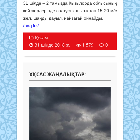
31 шілде – 2 тамызда Қызылорда облысының
кей жерлерінде солтүстік-шығыстан 15-20 м/с
жел, шаңды дауыл, найзағай ойнайды.
/baq.kz/
Қоғам
31 шілде 2018 ж.
1 579
0
ҰҚСАС ЖАҢАЛЫҚТАР: