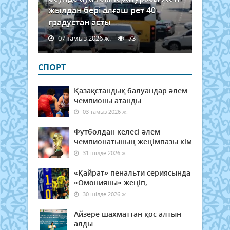
жылдан бері алғаш рет 40
градустан асты
07 тамыз 2026 ж.
73
СПОРТ
Қазақстандық балуандар әлем
чемпионы атанды
03 тамыз 2026 ж.
Футболдан келесі әлем
чемпионатының жеңімпазы кім
31 шілде 2026 ж.
«Қайрат» пенальти сериясында
«Омонияны» жеңіп,
30 шілде 2026 ж.
Айзере шахматтан қос алтын
алды