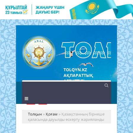
TOLQYN.KZ
АҚПАРАТТЫҚ
АГЕНТТІГІ
Толқын
»
Қоғам
» Қазақстанның бірнеше
қаласында дауылды ескерту жарияланды