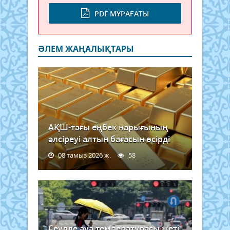
PDF МҰРАҒАТЫ
ӘЛЕМ ЖАҢАЛЫҚТАРЫ
АҚШ-тағы еңбек нарығының
әлсіреуі алтын бағасын өсірді
08 тамыз 2026 ж.
58
Сеулде ауа температурасы жеті