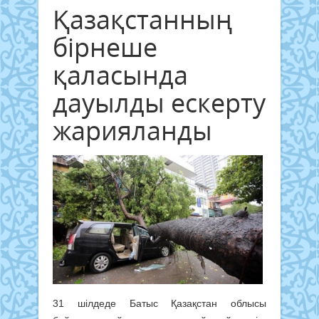
Қазақстанның
бірнеше
қаласында
дауылды ескерту
жарияланды
31 шілдеде
Батыс Қазақстан облысы