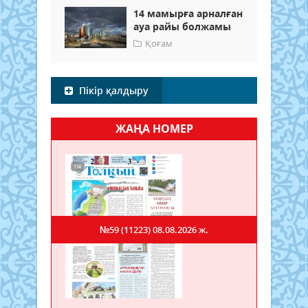
14 мамырға арналған
ауа райы болжамы
Қоғам
Пікір қалдыру
ЖАҢА НОМЕР
№59 (11223)
08.08.2026 ж.