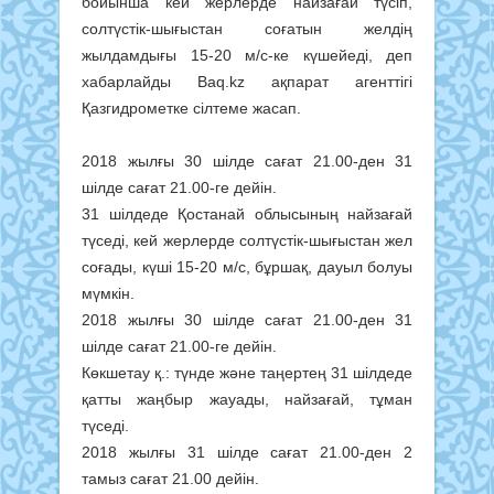
бойынша кей жерлерде найзағай түсіп,
солтүстік-шығыстан соғатын желдің
жылдамдығы 15-20 м/с-ке күшейеді, деп
хабарлайды Baq.kz ақпарат агенттігі
Қазгидрометке сілтеме жасап.
2018 жылғы 30 шілде сағат 21.00-ден 31
шілде сағат 21.00-ге дейін.
31 шілдеде Қостанай облысының найзағай
түседі, кей жерлерде солтүстік-шығыстан жел
соғады, күші 15-20 м/с, бұршақ, дауыл болуы
мүмкін.
2018 жылғы 30 шілде сағат 21.00-ден 31
шілде сағат 21.00-ге дейін.
Көкшетау қ.: түнде және таңертең 31 шілдеде
қатты жаңбыр жауады, найзағай, тұман
түседі.
2018 жылғы 31 шілде сағат 21.00-ден 2
тамыз сағат 21.00 дейін.