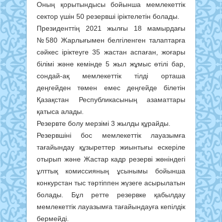
Оның қорытындысы бойынша мемлекеттік
сектор үшін 50 резервші іріктелетін болады.
Президенттің 2021 жылғы 18 мамырдағы
№580 Жарлығымен белгіленген талаптарға
сәйкес іріктеуге 35 жастан аспаған, жоғары
білімі және кемінде 5 жыл жұмыс өтілі бар,
сондай-ақ мемлекеттік тілді орташа
деңгейден төмен емес деңгейде білетін
Қазақстан Республикасының азаматтары
қатыса алады.
Резервте болу мерзімі 3 жылды құрайды.
Резервшіні бос мемлекеттік лауазымға
тағайындау құзыреттер жиынтығы ескеріле
отырып және Жастар кадр резерві жөніндегі
ұлттық комиссияның ұсынымы бойынша
конкурстан тыс тәртіппен жүзеге асырылатын
болады. Бұл ретте резервке қабылдау
мемлекеттік лауазымға тағайындауға кепілдік
бермейді.