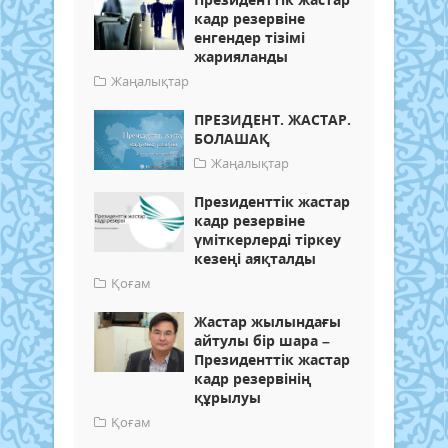
кадр резервіне
енгендер тізімі
жарияланды
Жаңалықтар
ПРЕЗИДЕНТ. ЖАСТАР.
БОЛАШАҚ
Жаңалықтар
Президенттік жастар
кадр резервіне
үміткерлерді тіркеу
кезеңі аяқталды
Қоғам
Жастар жылындағы
айтулы бір шара –
Президенттік жастар
кадр резервінің
құрылуы
Қоғам