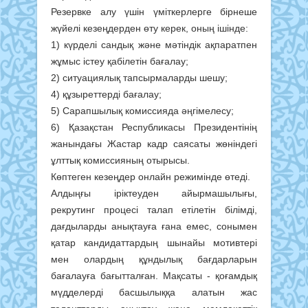
Резервке алу үшін үміткерлерге бірнеше
жүйелі кезеңдерден өту керек, оның ішінде:
1) күрделі сандық және мәтіндік ақпаратпен
жұмыс істеу қабілетін бағалау;
2) ситуациялық тапсырмаларды шешу;
4) құзыреттерді бағалау;
5) Сарапшылық комиссияда әңгімелесу;
6) Қазақстан Республикасы Президентінің
жанындағы Жастар кадр саясаты жөніндегі
ұлттық комиссияның отырысы.
Көптеген кезеңдер онлайн режимінде өтеді.
Алдыңғы іріктеуден айырмашылығы,
рекрутинг процесі талап етілетін білімді,
дағдыларды анықтауға ғана емес, сонымен
қатар кандидаттардың шынайы мотивтері
мен олардың құндылық бағдарларын
бағалауға бағытталған. Мақсаты - қоғамдық
мүдделерді басшылыққа алатын жас