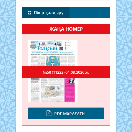
Пікір қалдыру
ЖАҢА НОМЕР
№58 (11222)
04.08.2026 ж.
PDF МҰРАҒАТЫ