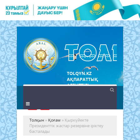
TOLQYN.KZ
АҚПАРАТТЫҚ
АГЕНТТІГІ
Толқын
»
Қоғам
» Қыркүйекте
Президенттік жастар резервіне іріктеу
басталады