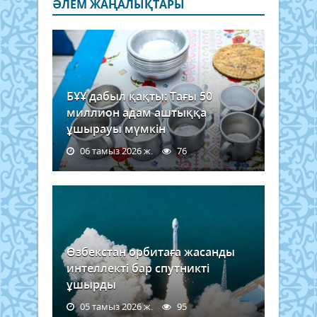
ӘЛЕМ ЖАҢАЛЫҚТАРЫ
БҰҰ дабыл қақты: Тағы 50
миллион адам аштыққа
ұшырауы мүмкін
06 тамыз 2026 ж.
76
Өзбекстан орбитаға жасанды
интеллекті бар спутникті
ұшырды
05 тамыз 2026 ж.
95