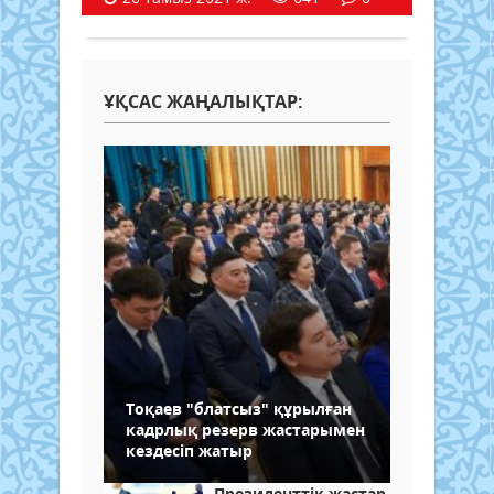
ҰҚСАС ЖАҢАЛЫҚТАР:
Тоқаев "блатсыз" құрылған
кадрлық резерв жастарымен
кездесіп жатыр
Президенттік жастар