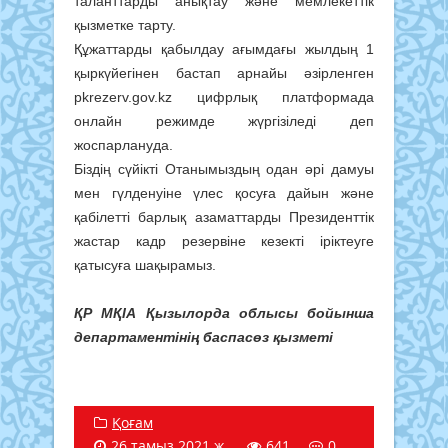
таланттарды анықтау және мемлекеттік
қызметке тарту.
Құжаттарды қабылдау ағымдағы жылдың 1
қыркүйегінен бастап арнайы әзірленген
pkrezerv.gov.kz цифрлық платформада
онлайн режимде жүргізіледі деп
жоспарлануда.
Біздің сүйікті Отанымыздың одан әрі дамуы
мен гүлденуіне үлес қосуға дайын және
қабілетті барлық азаматтарды Президенттік
жастар кадр резервіне кезекті іріктеуге
қатысуға шақырамыз.
ҚР МҚІА Қызылорда облысы бойынша
департаментінің баспасөз қызметі
Қоғам
26 тамыз 2021 ж.
641
0