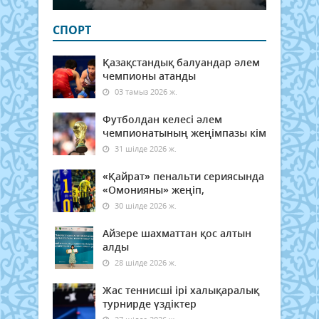
СПОРТ
Қазақстандық балуандар әлем
чемпионы атанды
03 тамыз 2026 ж.
Футболдан келесі әлем
чемпионатының жеңімпазы кім
31 шілде 2026 ж.
«Қайрат» пенальти сериясында
«Омонияны» жеңіп,
30 шілде 2026 ж.
Айзере шахматтан қос алтын
алды
28 шілде 2026 ж.
Жас теннисші ірі халықаралық
турнирде үздіктер