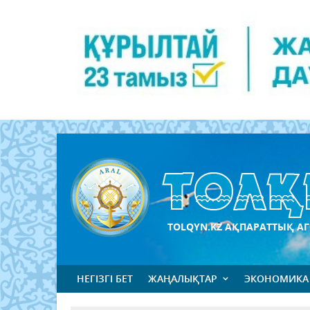
TOLQYN.KZ АҚПАРАТТЫҚ АГ
НЕГІЗГІ БЕТ
ЖАҢАЛЫҚТАР
ЭКОНОМИКА