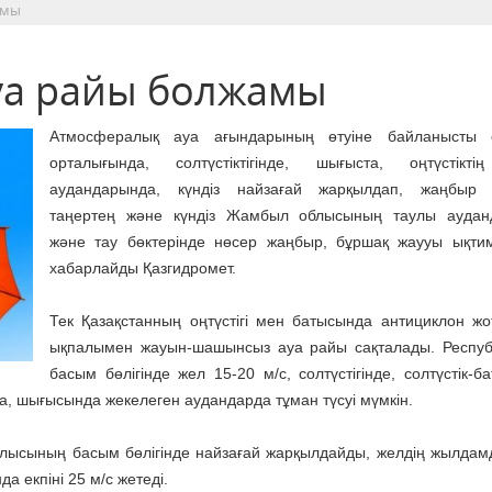
амы
уа райы болжамы
Атмосфералық ауа ағындарының өтуіне байланысты ел
орталығында, солтүстіктігінде, шығыста, оңтүстікті
аудандарында, күндіз найзағай жарқылдап, жаңбыр 
таңертең және күндіз Жамбыл облысының таулы аудан
және тау бөктерінде нөсер жаңбыр, бұршақ жаууы ықти
хабарлайды Қазгидромет.
Тек Қазақстанның оңтүстігі мен батысында антициклон ж
ықпалымен жауын-шашынсыз ауа райы сақталады. Респу
басым бөлігінде жел 15-20 м/с, солтүстігінде, солтүстік-б
нда, шығысында жекелеген аудандарда тұман түсуі мүмкін.
 облысының басым бөлігінде найзағай жарқылдайды, желдің жылдам
а екпіні 25 м/с жетеді.