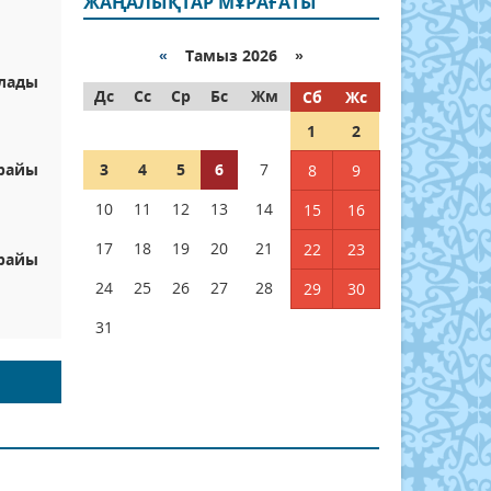
ЖАҢАЛЫҚТАР МҰРАҒАТЫ
«
Тамыз 2026 »
олады
Дс
Сс
Ср
Бс
Жм
Сб
Жс
1
2
 райы
3
4
5
6
7
8
9
10
11
12
13
14
15
16
17
18
19
20
21
22
23
 райы
24
25
26
27
28
29
30
31