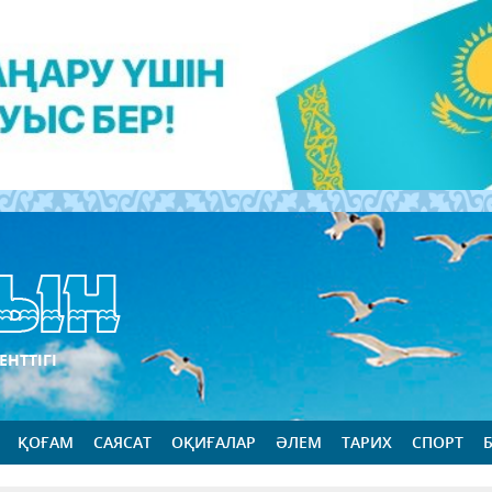
ЕНТТІГІ
ҚОҒАМ
САЯСАТ
ОҚИҒАЛАР
ӘЛЕМ
ТАРИХ
СПОРТ