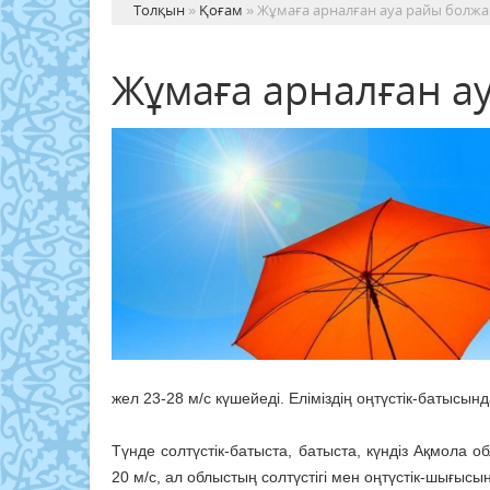
Толқын
»
Қоғам
» Жұмаға арналған ауа райы болж
Жұмаға арналған а
жел 23-28 м/с күшейеді. Еліміздің оңтүстік-батысы
Түнде солтүстік-батыста, батыста, күндіз Ақмола
20 м/с, ал облыстың солтүстігі мен оңтүстік-шығысынд