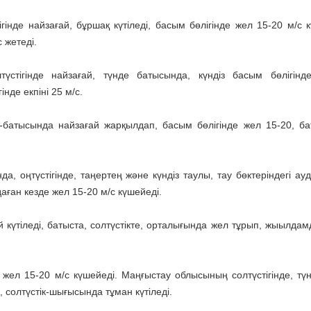
гінде найзағай, бұршақ күтіледі, басым бөлігінде жел 15-20 м/с к
 жетеді.
үстігінде найзағай, түнде батысында, күндіз басым бөлігінд
нде екпіні 25 м/с.
к-батысында найзағай жарқылдап, басым бөлігінде жел 15-20, б
 оңтүстігінде, таңертең және күндіз таулы, тау бөктеріндегі ау
ған кезде жел 15-20 м/с күшейеді.
й күтіледі, батыста, солтүстікте, орталығында жел тұрып, жыылдам
жел 15-20 м/с күшейеді. Маңғыстау облысының солтүстігінде, тү
 солтүстік-шығысында тұман күтіледі.