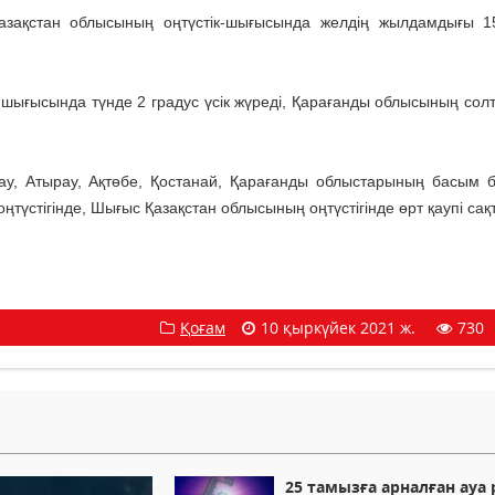
Қазақстан облысының оңтүстік-шығысында желдің жылдамдығы 1
ығысында түнде 2 градус үсік жүреді, Қарағанды облысының солтү
у, Атырау, Ақтөбе, Қостанай, Қарағанды облыстарының басым бө
түстігінде, Шығыс Қазақстан облысының оңтүстігінде өрт қаупі сақ
Қоғам
10 қыркүйек 2021 ж.
730
25 тамызға арналған ауа