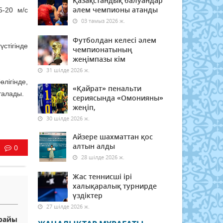
Қазақстандық балуандар
әлем чемпионы атанды
5-20 м/с
03 тамыз 2026 ж.
Футболдан келесі әлем
стігінде
чемпионатының
жеңімпазы кім
31 шілде 2026 ж.
лігінде,
«Қайрат» пенальти
талады.
сериясында «Омонияны»
жеңіп,
30 шілде 2026 ж.
Айзере шахматтан қос
алтын алды
0
28 шілде 2026 ж.
Жас теннисші ірі
халықаралық турнирде
үздіктер
27 шілде 2026 ж.
 райы