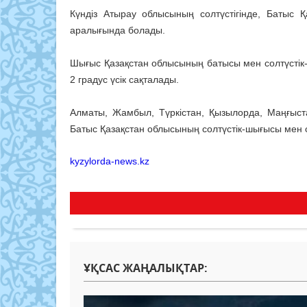
Күндіз Атырау облысының солтүстігінде, Батыс 
аралығында болады.
Шығыс Қазақстан облысының батысы мен солтүстік-ш
2 градус үсік сақталады.
Алматы, Жамбыл, Түркістан, Қызылорда, Маңғыста
Батыс Қазақстан облысының солтүстік-шығысы мен оң
kyzylorda-news.kz
ҰҚСАС ЖАҢАЛЫҚТАР: