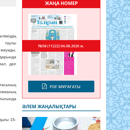
ЖАҢА НОМЕР
іміздің
ң таулы
№58 (11222)
04.08.2026 ж.
жауады,
дарында
мал, деп
отасының
PDF МҰРАҒАТЫ
бликаның
атысында
ӘЛЕМ ЖАҢАЛЫҚТАРЫ
дығы 15-