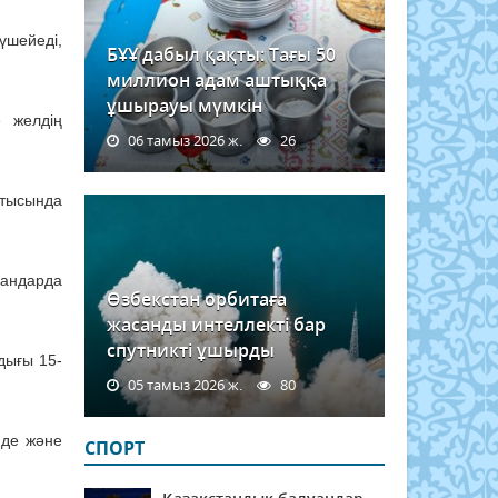
үшейеді,
БҰҰ дабыл қақты: Тағы 50
миллион адам аштыққа
ұшырауы мүмкін
е желдің
06 тамыз 2026 ж.
26
атысында
дандарда
Өзбекстан орбитаға
жасанды интеллекті бар
спутникті ұшырды
дығы 15-
05 тамыз 2026 ж.
80
нде және
СПОРТ