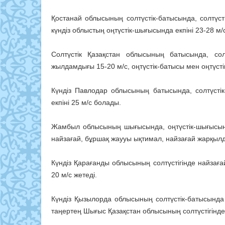
Қостанай облысының солтүстік-батысында, солтүсті
күндіз облыстың оңтүстік-шығысында екпіні 23-28 м/с
Солтүстік Қазақстан облысының батысында, солт
жылдамдығы 15-20 м/с, оңтүстік-батысы мен оңтүстігі
Күндіз Павлодар облысының батысында, солтүсті
екпіні 25 м/с болады.
Жамбыл облысының шығысында, оңтүстік-шығысында,
найзағай, бұршақ жаууы ықтимал, найзағай жарқылда
Күндіз Қарағанды облысының солтүстігінде найзаға
20 м/с жетеді.
Күндіз Қызылорда облысының солтүстік-батысында 
таңертең Шығыс Қазақстан облысының солтүстігінде,