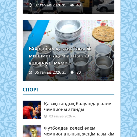
07 тамыз 2026 ж.
48
БҰҰ дабыл қақты: Тағы 50
миллион адам аштыққа
ұшырауы мүмкін
06 тамыз 2026 ж.
80
СПОРТ
Қазақстандық балуандар әлем
чемпионы атанды
03 тамыз 2026 ж.
Футболдан келесі әлем
чемпионатының жеңімпазы кім