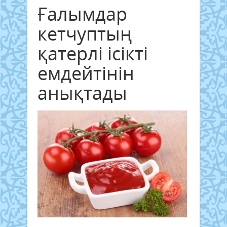
Ғалымдар
кетчуптың
қатерлі ісікті
емдейтінін
анықтады