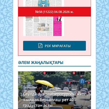
№58 (11222)
04.08.2026 ж.
PDF МҰРАҒАТЫ
ӘЛЕМ ЖАҢАЛЫҚТАРЫ
Сеулде ауа температурасы жеті
жылдан бері алғаш рет 40
градустан асты