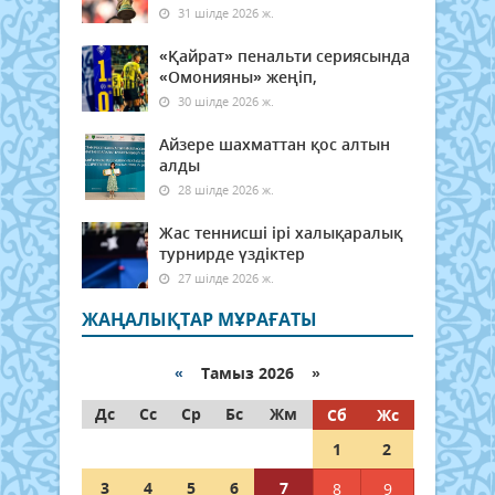
31 шілде 2026 ж.
«Қайрат» пенальти сериясында
«Омонияны» жеңіп,
30 шілде 2026 ж.
Айзере шахматтан қос алтын
алды
28 шілде 2026 ж.
Жас теннисші ірі халықаралық
турнирде үздіктер
27 шілде 2026 ж.
ЖАҢАЛЫҚТАР МҰРАҒАТЫ
«
Тамыз 2026 »
Дс
Сс
Ср
Бс
Жм
Сб
Жс
1
2
3
4
5
6
7
8
9