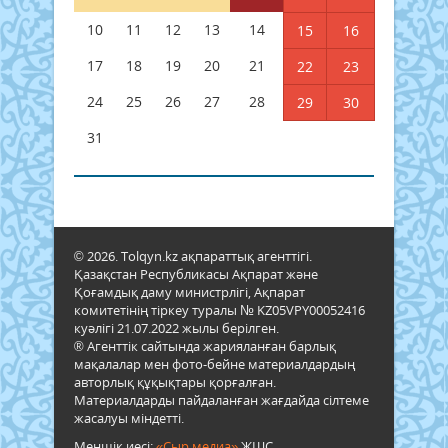
10
11
12
13
14
15
16
17
18
19
20
21
22
23
24
25
26
27
28
29
30
31
© 2026. Tolqyn.kz ақпараттық агенттігі.
Қазақстан Республикасы Ақпарат және
Қоғамдық даму министрлігі, Ақпарат
комитетінің тіркеу туралы № KZ05VPY00052416
куәлігі 21.07.2022 жылы берілген.
® Агенттік сайтында жарияланған барлық
мақалалар мен фото-бейне материалдардың
авторлық құқықтары қорғалған.
Материалдарды пайдаланған жағдайда сілтеме
жасалуы міндетті.
Меншік иесі:
«Сыр медиа»
ЖШС.