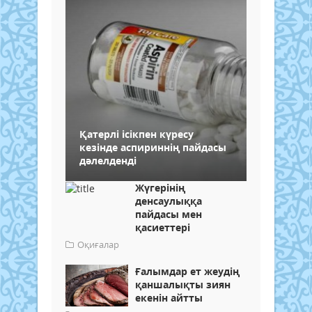
Қатерлі ісікпен күресу
кезінде аспириннің пайдасы
дәлелденді
Жүгерінің
денсаулыққа
пайдасы мен
қасиеттері
Оқиғалар
Ғалымдар ет жеудің
қаншалықты зиян
екенін айтты