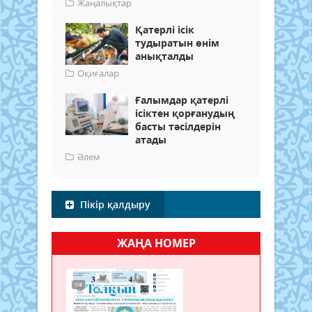
Жаңалықтар
Қатерлі ісік
тудыратын өнім
анықталды
Оқиғалар
Ғалымдар қатерлі
ісіктен қорғанудың
басты тәсілдерін
атады
Әлем
Пікір қалдыру
ЖАҢА НОМЕР