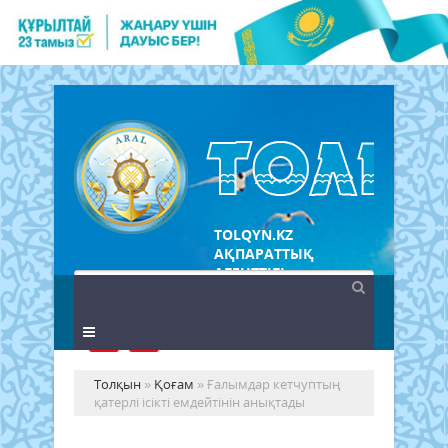
TOLQYN.KZ
АҚПАРАТТЫҚ
АГЕНТТІГІ
Толқын
»
Қоғам
» Ғалымдар кетчуптың
қатерлі ісікті емдейтінін анықтады