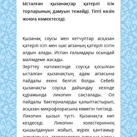
Ысталған қызанақтар қатерлі ісік
торларының дамуын тежейді. Тіпті көзін
жоюға көмектеседі.
Қызанақ соусы мен кетчуптар асқазан
қатерлі ісігі мен ішкі ағзаның қатерлі ісігін
алдын алады. Испан ғалымдары осындай
мәлімдеме жасады.
Зерттеу нәтижесінде соусқа қосылған
ысталған қызанақтың адам ағзасына
пайдалы екені белгілі болды. Себебі
қызанақты соусқа дайындау кезінде
құрамында ликопин сақталады. Ол
пайдалы бактериаларды қалыптастырып,
асқазан микрофлорасына көмегін тигізеді.
Ликопин қызыл түсті. Қызанақта көп
кездеседі. Ликопин холестериннің
қышылдануын жойып, жүрек қантамыр
ауруларына, атеросклероз ауруына қарсы