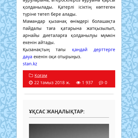
қолданылады. Қатерлі ісіктің көптеген
түріне төтеп бере алады.
Мамандар қызанақ өнімдері болашақта
пайдалы таға қатарына жатқызылып,
арнайы диеталарға қолданылуы мүмкін
екенін айтады.
Қызанақтың тағы
қандай дерттерге
дауа
екенін оқи отырыңыз.
stan.kz
Қоғам
22 тамыз 2018 ж.
1 937
0
ҰҚСАС ЖАҢАЛЫҚТАР: