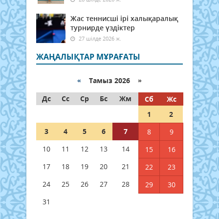
Жас теннисші ірі халықаралық
турнирде үздіктер
27 шілде 2026 ж.
ЖАҢАЛЫҚТАР МҰРАҒАТЫ
«
Тамыз 2026 »
Дс
Сс
Ср
Бс
Жм
Сб
Жс
1
2
3
4
5
6
7
8
9
10
11
12
13
14
15
16
17
18
19
20
21
22
23
24
25
26
27
28
29
30
31