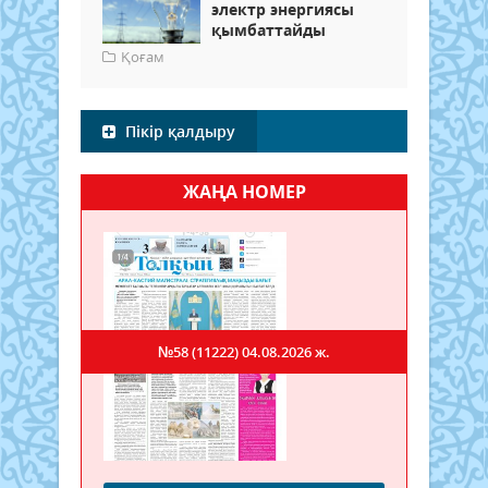
электр энергиясы
қымбаттайды
Қоғам
Пікір қалдыру
ЖАҢА НОМЕР
№58 (11222)
04.08.2026 ж.