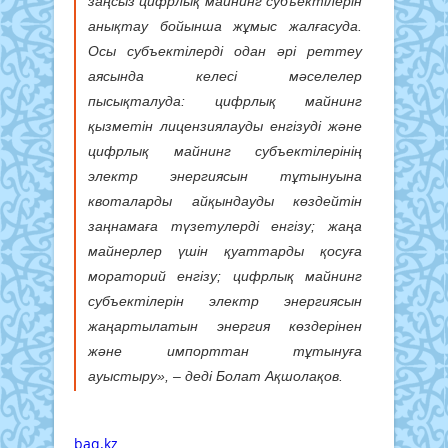
заңсыз цифрлық майнинг субъектілерін
анықтау бойынша жұмыс жалғасуда.
Осы субъектілерді одан әрі реттеу
аясында келесі мәселелер
пысықталуда: цифрлық майнинг
қызметін лицензиялауды енгізуді және
цифрлық майнинг субъектілерінің
электр энергиясын тұтынуына
квоталарды айқындауды көздейтін
заңнамаға түзетулерді енгізу; жаңа
майнерлер үшін қуаттарды қосуға
мораторий енгізу; цифрлық майнинг
субъектілерін электр энергиясын
жаңартылатын энергия көздерінен
және импорттан тұтынуға
ауыстыру», – деді Болат Ақшолақов.
baq.kz