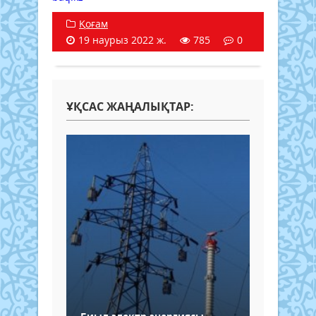
Қоғам
19 наурыз 2022 ж.
785
0
ҰҚСАС ЖАҢАЛЫҚТАР: