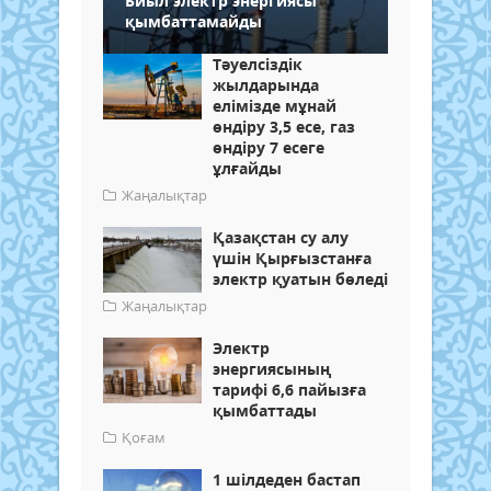
Биыл электр энергиясы
қымбаттамайды
Тәуелсіздік
жылдарында
елімізде мұнай
өндіру 3,5 есе, газ
өндіру 7 есеге
ұлғайды
Жаңалықтар
Қазақстан су алу
үшін Қырғызстанға
электр қуатын бөледі
Жаңалықтар
Электр
энергиясының
тарифі 6,6 пайызға
қымбаттады
Қоғам
1 шілдеден бастап