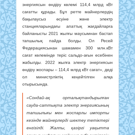
энергиясын өндіру көлемі 114,4 млрд кВт
сағатты құрады. Бұл ретте майнерлердің
бақылаусыз өсуіне және электр
станцияларындағы апаттық жағдайларға
байланысты 2021 жылғы маусымнан бастап
тапшылық пайда болды. Ол Ресей
Федерациясынан шамамен 300 млн.кВт
сағат көлемінде теріс сальдо-ағын есебінен
жабылды. 2022 жылға электр энергиясын
өндіру жоспары – 114,4 млрд кВт сағат», деді
ол министрліктің кеңейтілген алқа
отырысында.
«Сондай-ақ орталықтандырылған
сауда-саттықта электр энергиясының
тапшылығы мен жоспарлы импорты
кезінде майнерлерді шектеу тетіктері
енгізілді. Жалпы, қазіргі уақытта