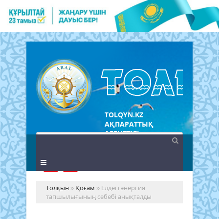
TOLQYN.KZ
АҚПАРАТТЫҚ
АГЕНТТІГІ
Толқын
»
Қоғам
» Елдегі энергия
тапшылығының себебі анықталды