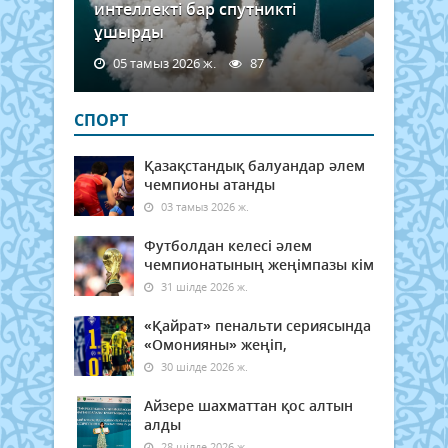
интеллекті бар спутникті
ұшырды
05 тамыз 2026 ж.
87
СПОРТ
Қазақстандық балуандар әлем
чемпионы атанды
03 тамыз 2026 ж.
Футболдан келесі әлем
чемпионатының жеңімпазы кім
31 шілде 2026 ж.
«Қайрат» пенальти сериясында
«Омонияны» жеңіп,
30 шілде 2026 ж.
Айзере шахматтан қос алтын
алды
28 шілде 2026 ж.