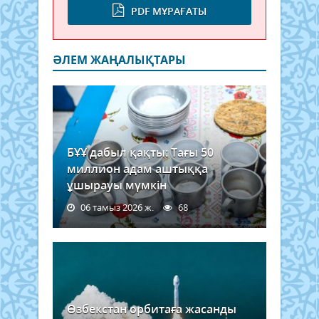
PDF МҰРАҒАТЫ
ӘЛЕМ ЖАҢАЛЫҚТАРЫ
БҰҰ дабыл қақты: Тағы 50
миллион адам аштыққа
ұшырауы мүмкін
06 тамыз 2026 ж.
68
Өзбекстан орбитаға жасанды