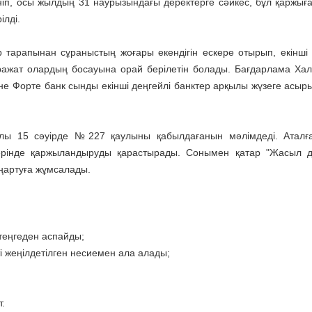
іп, осы жылдың 31 наурызындағы деректерге сәйкес, бұл қаржығ
ілді.
 тарапынан сұраныстың жоғары екендігін ескере отырып, екінші 
аражат олардың босауына орай берілетін болады. Бағдарлама Хал
не Форте банк сынды екінші деңгейлі банктер арқылы жүзеге асыры
ылы 15 сәуірде №227 қаулыны қабылдағанын мәлімдеді. Аталғ
ерінде қаржыландыруды қарастырады. Сонымен қатар "Жасыл 
аңартуға жұмсалады.
 теңгеден аспайды;
ті жеңілдетілген несиемен ала алады;
.