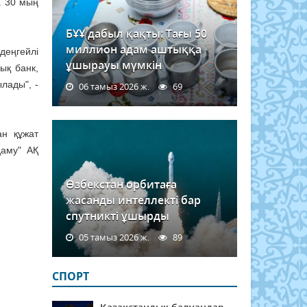
а 30 мың
БҰҰ дабыл қақты: Тағы 50
миллион адам аштыққа
деңгейлі
ұшырауы мүмкін
ық банк,
лады", -
06 тамыз 2026 ж.
69
ан құжат
даму" АҚ
Өзбекстан орбитаға
жасанды интеллекті бар
спутникті ұшырды
05 тамыз 2026 ж.
89
СПОРТ