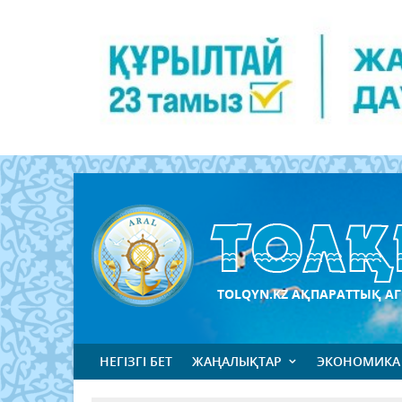
TOLQYN.KZ АҚПАРАТТЫҚ АГ
НЕГІЗГІ БЕТ
ЖАҢАЛЫҚТАР
ЭКОНОМИКА