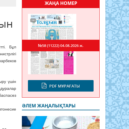
ЖАҢА НОМЕР
сын
№58 (11222)
04.08.2026 ж.
тті. Бұл
стрлігі
парбеков
ыру үшін
PDF МҰРАҒАТЫ
едуралар
 баспасөз
ӘЛЕМ ЖАҢАЛЫҚТАРЫ
тонесие