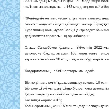
2021 жылдың мамырына дейін 82 млрд теңге бөлін
көлік сатып алынды және 162 млрд теңгеге займ бер
"Жеңілдетілген автонесие алуға ниет танытушылар
банктер жаңа өтінімдер қабылдап жатыр. Бірақ қ
Еуразиялық банк, Jýsan Bank, Центркредит банк жә
деді комитет төрағасының орынбасары.
Олжас Сапарбеков Қазақстан Үкіметінің 2022 ж
автонесие бағдарламасын 100 млрд теңге төлш
қаражаты есебінен 30 млрд теңге автобус паркін ж
Бағдарламаның негізгі шарттары мынадай:
Бір жеңіл автокөлікті қаржыландыру сомасы 10 млн
Бір заемші екі жылдың ішінде бір рет қана автокөлік
Қаржыландыру мерзімі 7 жылдан аспайды;
Бастапқы жарнасы 0%;
Көлік құралының құны 15 млн теңгеден аспауы қажет