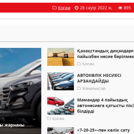
Қоғам
28 сәуір 2022 ж.
895
Қазақстандық диқандарғ
пайызбен несие берілме
Қоғам
АВТОКӨЛІК НЕСИЕСІ
АРЗАНДАЙДЫ
Жаңалықтар
Мамандар 4 пайыздық
автонесиеге қатысты пік
білдірді
Қоғам
қы жарнаны
«7-20-25»-пен көлік сату