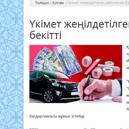
Толқын
»
Қоғам
» Үкімет жеңілдетілген автонесие б
Үкімет жеңілдетілг
бекітті
Қ
т
И
м
"
"
ж
м
А
бағдарламасы жұмыс істейді.