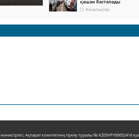
қашан басталады
Жаңалықтар
инистрлігі, Ақпарат комитетінің тіркеу туралы № KZ05VPY00052416 куә