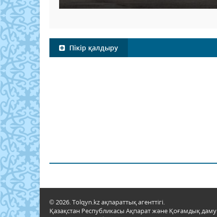
Пікір қалдыру
© 2026. Tolqyn.kz ақпараттық агенттігі.
Қазақстан Республикасы Ақпарат және Қоғамдық даму м