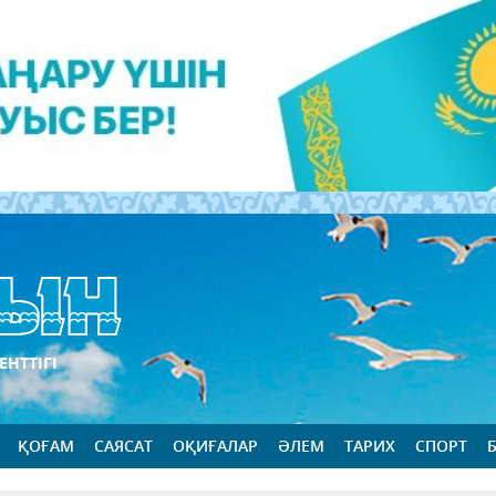
ЕНТТІГІ
ҚОҒАМ
САЯСАТ
ОҚИҒАЛАР
ӘЛЕМ
ТАРИХ
СПОРТ