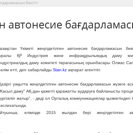
ағдарламасын бекітті
ен автонесие бағдарлама
азақстан Үкіметі жеңілдетілген автонесие бағдарламасын бекі
уралы ҚР Индустрия және инфрақұрылымдық даму мини
ндустриалдық даму комитеті төрағасының орынбасары Олжас Са
әлім етті, деп хабарлайды
Stan.kz
ақпарат агенттігі.
Қазіргі уақытта жеңілдетілген автонесие бағдарламасын жүзеге ас
Жасыл даму" АҚ-дан қажетті қаражатты аударуға байланысты проц
үргізіліп жатыр", - деді ол Орталық коммуникациялар қызметіндегі
әслихатында.
йтуынша, елімізде 2015 жылдан бері жеңілдетілген ав