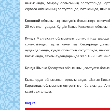
шығысында, Атырау облысының солтүстігінде, ор
Ақмола облысының солтүстігінде, батысында, шығысы
Қостанай облысының солтүстік-батысында, солтүсті
20 м/с жел тұрады. Күндіз Батыс Қазақстан облысын
Күндіз Маңғыстау облысының солтүстігінде шаңды
солтүстігінде, таулы және тау бөктерінде да
аудандарында, күндіз облыстың оңтүстігінде, шығы
батысында, таулы аудандарында жел 15-20 м/с жы
Күндіз Шығыс Қазақстан облысының солтүстік-батысын
Қызылорда облысының орталығында, Шығыс Қазақс
Қарағанды облысының оңтүстігі мен батысында, Ал
қаупі сақталады.
baq.kz