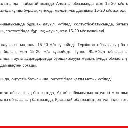
талығында, найзағай кезінде Алматы облысында жел 15-20 м/с к
нда күндіз бұршақ күтіледі, желдің жылдамдығы 15-20 м/с жетеді.
к-шығысында бұршақ, дауыл, күтіледі, солтүстік-батысында, батыс
ың солтүстігінде бұршақ жауып, жел 15-20 м/с күшейеді.
 дауыл соғып, жел 15-20 м/с күшейеді. Түркістан облысының ба
уыл болып, жел 15-20 м/с күшейеді. Түнде Жамбыл облысыны
сында, таулы аудандарында бұршақ жаууы мүмкін, күндіз облыстың о
лдамдықпен соғады.
да, оңтүстік-батысында, оңтүстігінде қатты ыстық күтіледі.
тан облысының батысында, Ақтөбе облысының оңтүстігі мен шы
маты облысының батысында, Қостанай облысының оңтүстігінде, төт