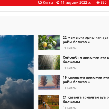
Қоғам
11 маусым 2022 ж.
885
22 мамырға арналған ауа
райы болжамы
Қоғам
Сейсенбіге арналған ауа 
болжамы
Қоғам
19 қарашаға арналған ау
райы болжамы
Қоғам
21 қазанға арналған ауа 
болжамы
Қоғам