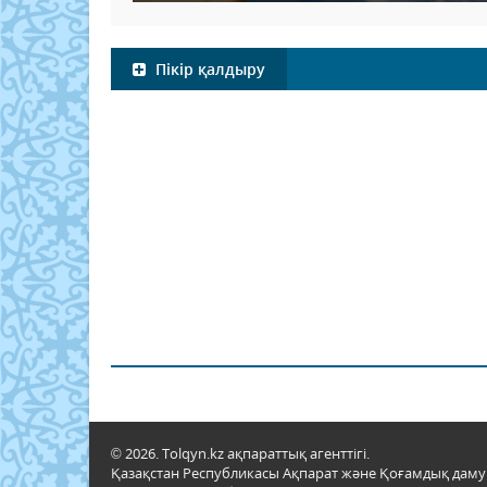
Пікір қалдыру
© 2026. Tolqyn.kz ақпараттық агенттігі.
Қазақстан Республикасы Ақпарат және Қоғамдық даму м