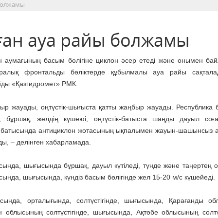
 болжамы
ған ауа райы болжамы
н аумағының басым бөлігіне циклон әсер етеді және онымен ба
ралық фронтальды бөліктерде құбылмалы ауа райы сақтала
ды «Қазгидромет» РМК.
жауады, оңтүстік-шығыста қатты жаңбыр жауады. Республика
й, бұршақ, желдің күшеюі, оңтүстік-батыста шаңды дауыл соғ
ің батысында антициклон жотасының ықпалымен жауын-шашынсыз 
ы, – делінген хабарламада.
ысында, шығысында бұршақ, дауыл күтіледі, түнде және таңертең 
ысында, шығысында, күндіз басым бөлігінде жел 15-20 м/с күшейеді.
ысында, орталығында, солтүстігінде, шығысында, Қарағанды о
н облысының солтүстігінде, шығысында, Ақтөбе облысының солтүс