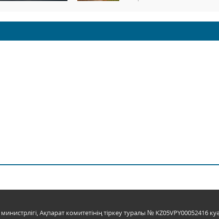
инистрлігі, Ақпарат комитетінің тіркеу туралы № KZ05VPY00052416 куә