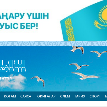
ЕНТТІГІ
ҚОҒАМ
САЯСАТ
ОҚИҒАЛАР
ӘЛЕМ
ТАРИХ
СПОРТ