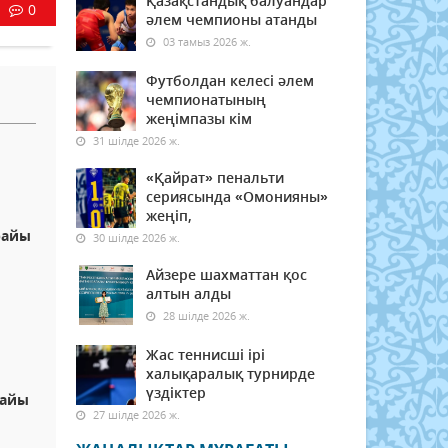
Қазақстандық балуандар
0
әлем чемпионы атанды
03 тамыз 2026 ж.
Футболдан келесі әлем
чемпионатының
жеңімпазы кім
31 шілде 2026 ж.
«Қайрат» пенальти
сериясында «Омонияны»
жеңіп,
райы
30 шілде 2026 ж.
Айзере шахматтан қос
алтын алды
а
28 шілде 2026 ж.
Жас теннисші ірі
халықаралық турнирде
үздіктер
райы
27 шілде 2026 ж.