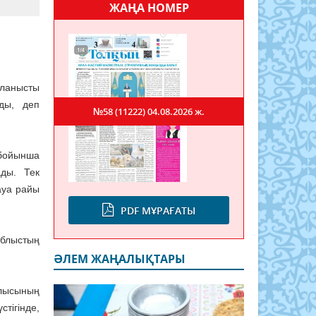
ЖАҢА НОМЕР
йланысты
ды, деп
№58 (11222)
04.08.2026 ж.
 бойынша
ады. Тек
ауа райы
PDF МҰРАҒАТЫ
облыстың
ӘЛЕМ ЖАҢАЛЫҚТАРЫ
блысының
тігінде,