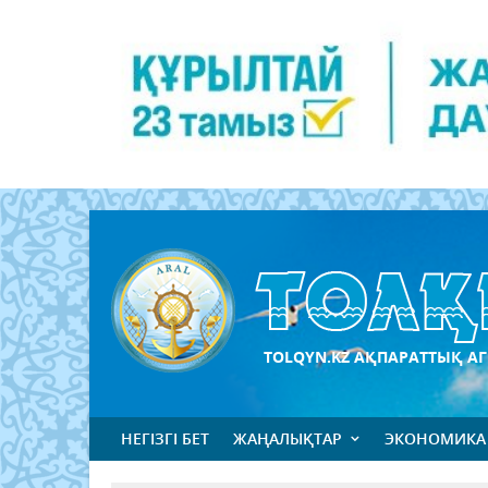
TOLQYN.KZ АҚПАРАТТЫҚ АГ
НЕГІЗГІ БЕТ
ЖАҢАЛЫҚТАР
ЭКОНОМИКА