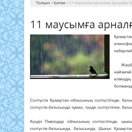
Толқын
»
Қоғам
» 11 маусымға арналған ауа райы
11 маусымға арнал
Қазақста
атмосфе
хабарлай
Жаңбыр 
найзаға
елімізд
болжанад
Солтүстік Қазақстан облысының солтүстігінде, бат
солтүстік-батысында тұман, түнде солтүстігіне, бат
Күндіз Павлодар облысының солтүстігінде, шығ
солтүстік-батысында, батысында, Шығыс Қазақста