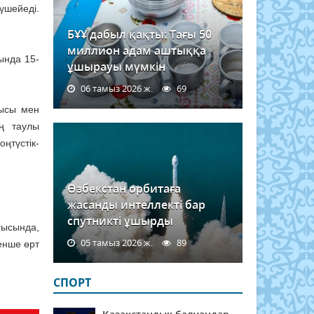
үшейеді.
БҰҰ дабыл қақты: Тағы 50
миллион адам аштыққа
ында 15-
ұшырауы мүмкін
06 тамыз 2026 ж.
69
тысы мен
ң таулы
ңтүстік-
Өзбекстан орбитаға
жасанды интеллекті бар
спутникті ұшырды
ғысында,
05 тамыз 2026 ж.
89
енше өрт
СПОРТ