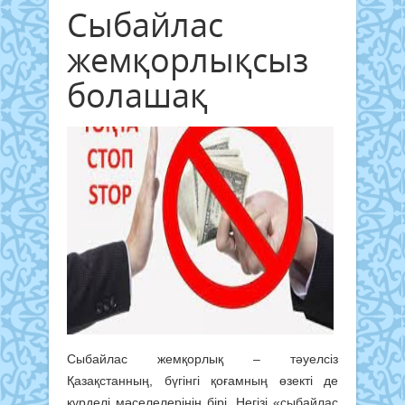
Сыбайлас
жемқорлықсыз
болашақ
Сыбайлас жемқорлық – тәуелсіз
Қазақстанның, бүгінгі қоғамның өзекті де
күрделі мәселелерінің бірі. Негізі «сыбайлас