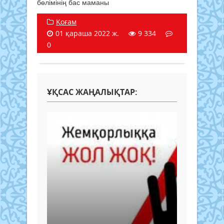
бөлімінің бас маманы
Қоғам
01 қараша 2022 ж.
9 334
0
ҰҚСАС ЖАҢАЛЫҚТАР: