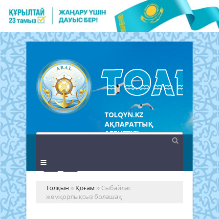
TOLQYN.KZ
АҚПАРАТТЫҚ
АГЕНТТІГІ
Толқын
»
Қоғам
» Сыбайлас
жемқорлықсыз болашақ