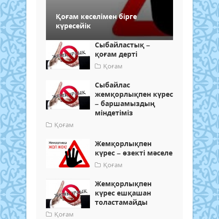
Қоғам кеселімен бірге
күресейік
Сыбайластық –
қоғам дерті
Қоғам
Сыбайлас
жемқорлықпен күрес
– баршамыздың
міндетіміз
Қоғам
Жемқорлықпен
күрес – өзекті мәселе
Қоғам
Жемқорлықпен
күрес ешқашан
толастамайды
Қоғам