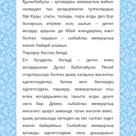
Құнанбайұлы – қоғамдағы жемқорлық жайын
назардан тыс қалдырмаған тұлғалардың
бірі.Ұрды, соқты, талады, пара алды деп,Қор
боларсың өтірікке есің шығып – деген
жолдар арқылы да Абай өлеңдерінің өзегі
болған тақырып – сыбайлас жемқорлық
екенін байқай аламыз.
Парақор баспақ биіңді,
Ел бүлдіргіш бегіңді – деген өлең
жолдарынан Дулат Бабатайұлы Ресей
отарлауында болған қазақ халқына жасалған
әділетсіздіктер, билер мен бектердің
әділетсіздігін, парақор, жемқорлығын осы
өлең жолдарымен-ақ таныта алды деуге
негіз бар. Демек, сыбайлас жемқорлық
мәселесі қазіргі заманда туған мәселе емес,
қазақ қоғамында ертеден-ақ ізін салған індет
екенін байқаймыз. Сыбайлас жемқорлық
қоғамды әділетсіздікке ғана ұрындырып