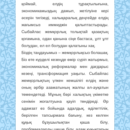
қоймай, елдің тұрақтылығына,
экономикамыздың дамып, жетілуіне кері
әсерін тигізеді, халықаралық деңгейде елдің
жағымсыз иммиджін қалыптастырады.
Сыбайлас жемқорлық толықтай қазақтың
қоғамына, одан қанына сіңе бастаса, ұлт ұлт
болудан, ел ел болудан қалатыны хақ.
Біздің таңдауымыз – жемқорлықсыз болашақ.
Біз өте күрделі кезеңде өмір сүріп жатырмыз,
экономикалық реформалар мен дағдарыс
кезеңі, трансформация уақыты. Сыбайлас
жемқорлықтың үлкен кемшілігі елдің және
оның әрбір азаматының жалпы әл-ауқатын
төмендетеді. Мұның бәрі халықтың үкіметке
сенімін жоғалтуына қауіп төндіреді. Әр
адамзат өз бойында адалдық, әділеттілік,
берілген тапсырмаға бағыну, кез келген
құқық бұзушылықтан қаша білу,
проблемаларды шеше білу, адам құқықтарын