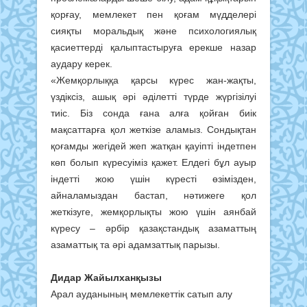
қорғау, мемлекет пен қоғам мүдделері
сияқты моральдық және психологиялық
қасиеттерді қалыптастыруға ерекше назар
аудару керек.
«Жемқорлыққа қарсы күрес жан-жақты,
үздіксіз, ашық әрі әділетті түрде жүргізілуі
тиіс. Біз сонда ғана алға қойған биік
мақсаттарға қол жеткізе аламыз. Сондықтан
қоғамды жегідей жеп жатқан қауіпті індетпен
көп болып күресуіміз қажет. Елдегі бұл ауыр
індетті жою үшін күресті өзімізден,
айналамыздан бастап, нәтижеге қол
жеткізуге, жемқорлықты жою үшін аянбай
күресу – әрбір қазақстандық азаматтың
азаматтық та әрі адамзаттық парызы.
Дидар Жайылханқызы
Арал ауданының мемлекеттік сатып алу