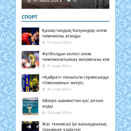
04 тамыз 2026 ж.
91
СПОРТ
Қазақстандық балуандар әлем
чемпионы атанды
03 тамыз 2026 ж.
Футболдан келесі әлем
чемпионатының жеңімпазы кім
31 шілде 2026 ж.
«Қайрат» пенальти сериясында
«Омонияны» жеңіп,
30 шілде 2026 ж.
Айзере шахматтан қос алтын
алды
28 шілде 2026 ж.
Жас теннисші ірі халықаралық
турнирде үздіктер