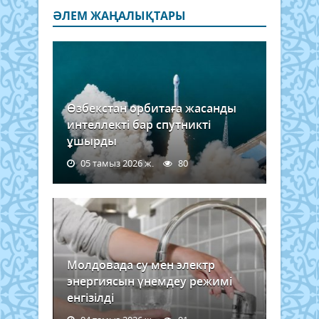
ӘЛЕМ ЖАҢАЛЫҚТАРЫ
Өзбекстан орбитаға жасанды
интеллекті бар спутникті
ұшырды
05 тамыз 2026 ж.
80
Молдовада су мен электр
энергиясын үнемдеу режимі
енгізілді