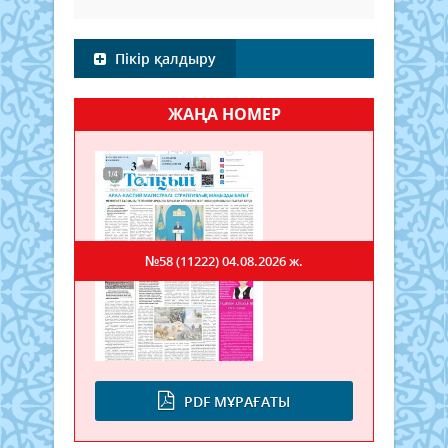
Пікір қалдыру
ЖАҢА НОМЕР
№58 (11222)
04.08.2026 ж.
PDF МҰРАҒАТЫ