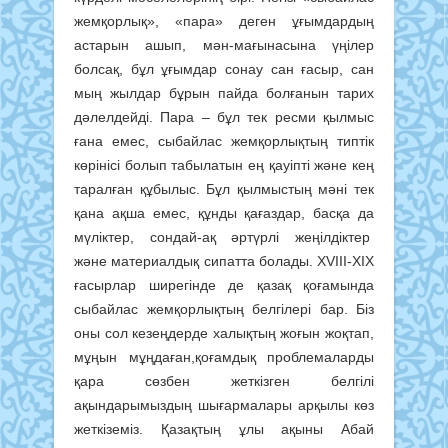
жемқорлық», «пара» деген ұғымдардың
астарын ашып, мән-мағынасына үңілер
болсақ, бұл ұғымдар сонау сан ғасыр, сан
мың жылдар бұрын пайда болғанын тарих
дәлелдейді. Пара – бұл тек ресми қылмыс
ғана емес, сыбайлас жемқорлықтың типтік
көрінісі болып табылатын ең қауіпті және кең
таралған құбылыс. Бұл қылмыстың мәні тек
қана ақша емес, құнды қағаздар, басқа да
мүліктер, сондай-ақ әртүрлі жеңілдіктер
және материалдық сипатта болады. ХVIII-ХІХ
ғасырлар ширегінде де қазақ қоғамында
сыбайлас жемқорлықтың белгілері бар. Біз
оны сол кезеңдерде халықтың жоғын жоқтап,
мұңын мұңдаған,қоғамдық проблемаларды
қара сөзбен жеткізген белгілі
ақындарымыздың шығармалары арқылы көз
жеткіземіз. Қазақтың ұлы ақыны Абай