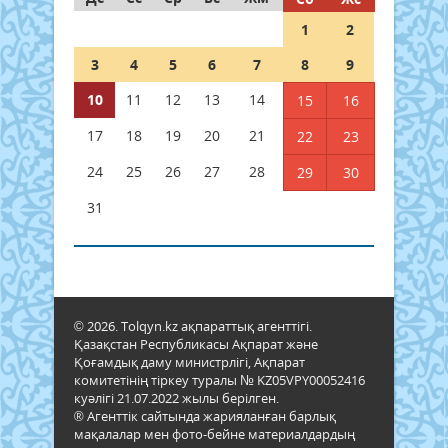
1
2
3
4
5
6
7
8
9
10
11
12
13
14
15
16
17
18
19
20
21
22
23
24
25
26
27
28
29
30
31
© 2026. Tolqyn.kz ақпараттық агенттігі.
Қазақстан Республикасы Ақпарат және
Қоғамдық даму министрлігі, Ақпарат
комитетінің тіркеу туралы № KZ05VPY00052416
куәлігі 21.07.2022 жылы берілген.
® Агенттік сайтында жарияланған барлық
мақалалар мен фото-бейне материалдардың