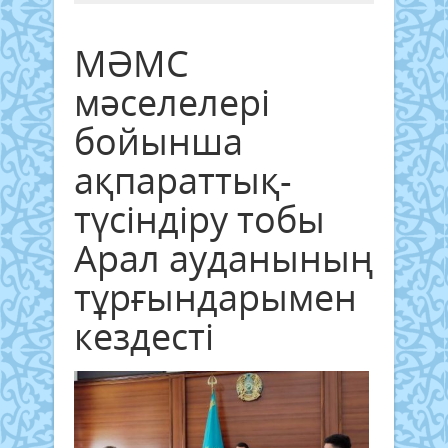
МӘМС
мәселелері
бойынша
ақпараттық-
түсіндіру тобы
Арал ауданының
тұрғындарымен
кездесті