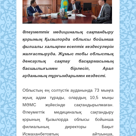
Әлеуметтік медициналық сақтандыру
қорының Қызылорда облысы бойынша
филиалы халықпен есептік кездесулерін
жалғастыруда. Жұмыс тобы облыстық
денсаулық сақтау басқармасының
басшылығымен бірлесіп, Арал
ауданының тұрғындарымен кездесті.
Облыстың ең солтүстік ауданында 73 мыңға
жуық адам тұрады, олардың 10,5 мыңы
МӘМС жүйесінде сақтандырылмаған.
Әлеуметтік медициналық сақтандыру
қорының Қызылорда облысы бойынша
филиалының директоры Бақыт
Исмаханбетовтың айтуынша,