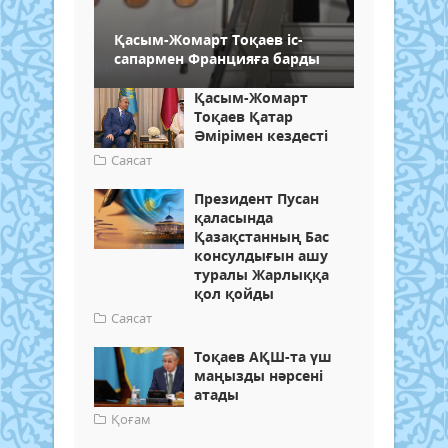
Қасым-Жомарт Тоқаев іс-
сапармен Францияға барды
Қасым-Жомарт
Тоқаев Қатар
Әмірімен кездесті
Саясат
Президент Пусан
қаласында
Қазақстанның Бас
консулдығын ашу
туралы Жарлыққа
қол қойды
Саясат
Тоқаев АҚШ-та үш
маңызды нәрсені
атады
Қоғам