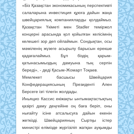
«Біз Қазақстан экономикасының перспективті
салаларына инвестиция құюға дайын жаңа
швейцариялық компанияларды қолдаймыз.
Қазақстан Үкіметі мен Stadler теміржол
концерні арасында қол қойылған келісімнің
келешегі зор деп ойлаймын. Сондықтан, осы
мәміленің жүзеге асырылу барысын ерекше
қадағалаймыз. Бұл біздің қарым-
қатынасымыздың дамуына тың серпін
береді», - деді Қасым-Жомарт Тоқаев.
Мемлекет басшысы Швейцария
Конфедерациясының Президенті Ален
Берсеге ізгі тілегін жолдады.
Иньяцио Кассис екіжақты ынтымақтастықтың
қазіргі даму деңгейіне оң баға беріп, оны
нығайту ісіне атсалысуға дайын екенін
жеткізді. Швейцарияның Сыртқы істер
министрі елімізде жүргізіліп жатқан ауқымды