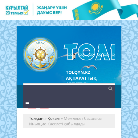
TOLQYN.KZ
АҚПАРАТТЫҚ
АГЕНТТІГІ
Толқын
»
Қоғам
» Мемлекет басшысы
Иньяцио Кассисті қабылдады