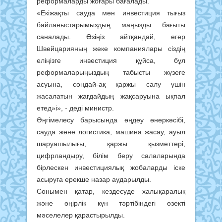
реформаларды жоғары бағалады.
«Екіжақты сауда мен инвестиция тығыз
байланыстарымыздың маңызды бағыты
саналады. Өзіңіз айтқандай, егер
Швейцарияның жеке компаниялары сіздің
еліңізге инвестиция құйса, бұл
реформаларыңыздың табысты жүзеге
асуына, сондай-ақ қаржы салу үшін
жасалатын жағдайдың жақсаруына ықпал
етед»і», - деді министр.
Әңгімелесу барысында өңдеу өнеркәсібі,
сауда және логистика, машина жасау, ауыл
шаруашылығы, қаржы қызметтері,
цифрландыру, білім беру салаларында
бірлескен инвестициялық жобаларды іске
асыруға ерекше назар аударылды.
Сонымен қатар, кездесуде халықаралық
және өңірлік күн тәртібіндегі өзекті
мәселелер қарастырылды.