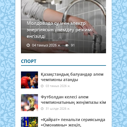
Молдовада су мен электр
энергиясын үнемдеу режимі
енгізілді
04 тамыз 2026 ж.
91
СПОРТ
Қазақстандық балуандар әлем
чемпионы атанды
03 тамыз 2026 ж.
Футболдан келесі әлем
чемпионатының жеңімпазы кім
31 шілде 2026 ж.
«Қайрат» пенальти сериясында
«Омонияны» жеңіп,