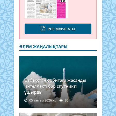
PDF МҰРАҒАТЫ
ӘЛЕМ ЖАҢАЛЫҚТАРЫ
Өзбекстан орбитаға жасанды
интеллекті бар спутникті
ұшырды
05 тамыз 2026 ж.
80