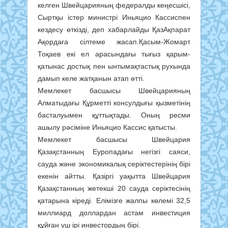
келген Швейцарияның федералды кеңесшісі,
Сыртқы істер министрі Иньяцио Кассиспен
кездесу өткізді, деп хабарлайды ҚазАқпарат
Ақордаға сілтеме жасап.Қасым-Жомарт
Тоқаев екі ел арасындағы тығыз қарым-
қатынас достық пен ынтымақтастық рухында
дамып келе жатқанын атап өтті.
Мемлекет басшысы Швейцарияның
Алматыдағы Құрметті консулдығы қызметінің
басталуымен құттықтады. Оның ресми
ашылу рәсіміне Иньяцио Кассис қатысты.
Мемлекет басшысы Швейцария
Қазақстанның Еуропадағы негізгі саяси,
сауда және экономикалық серіктестерінің бірі
екенін айтты. Қазіргі уақытта Швейцария
Қазақстанның жетекші 20 сауда серіктесінің
қатарына кіреді. Елімізге жалпы көлемі 32,5
миллиард доллардан астам инвестиция
құйған үш ірі инвестордың бірі.