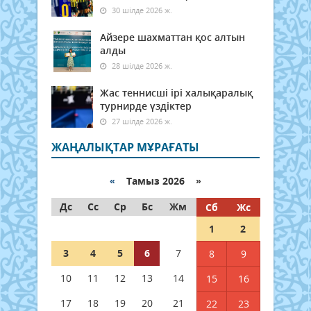
30 шілде 2026 ж.
Айзере шахматтан қос алтын
алды
28 шілде 2026 ж.
Жас теннисші ірі халықаралық
турнирде үздіктер
27 шілде 2026 ж.
ЖАҢАЛЫҚТАР МҰРАҒАТЫ
«
Тамыз 2026 »
Дс
Сс
Ср
Бс
Жм
Сб
Жс
1
2
3
4
5
6
7
8
9
10
11
12
13
14
15
16
17
18
19
20
21
22
23