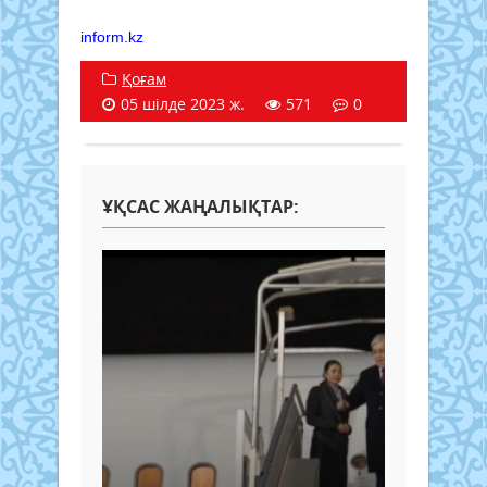
inform.kz
Қоғам
05 шілде 2023 ж.
571
0
ҰҚСАС ЖАҢАЛЫҚТАР: