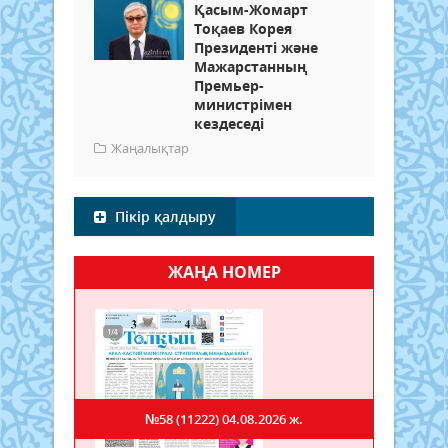
Қасым-Жомарт
Тоқаев Корея
Президенті және
Мажарстанның
Премьер-
министрімен
кездеседі
Жаңалықтар
Пікір қалдыру
ЖАҢА НОМЕР
№58 (11222)
04.08.2026 ж.