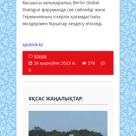
басшысы халықаралық Berlin Global
Dialogue форумында сөз сөйлейді және
Германияның іскерлік қоғамдастығы
өкілдерімен бірқатар кездесу өткізеді.
sputnik.kz
Қоғам
28 қыркүйек 2023 ж.
576
0
ҰҚСАС ЖАҢАЛЫҚТАР: