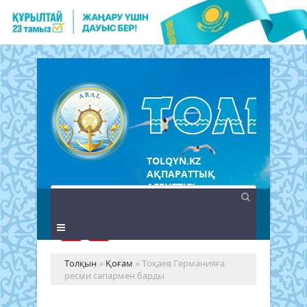
TOLQYN.KZ
АҚПАРАТТЫҚ
АГЕНТТІГІ
Толқын
»
Қоғам
» Тоқаев Германияға
ресми сапармен барды