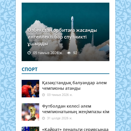
Өзбекстан орбитаға жасанды
интеллекті бар спутникті
ұшырды
05 тамыз 2026 ж.
92
СПОРТ
Қазақстандық балуандар әлем
чемпионы атанды
03 тамыз 2026 ж.
Футболдан келесі әлем
чемпионатының жеңімпазы кім
31 шілде 2026 ж.
«Қайрат» пенальти сериясында