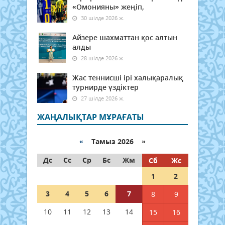
«Омонияны» жеңіп,
30 шілде 2026 ж.
Айзере шахматтан қос алтын
алды
28 шілде 2026 ж.
Жас теннисші ірі халықаралық
турнирде үздіктер
27 шілде 2026 ж.
ЖАҢАЛЫҚТАР МҰРАҒАТЫ
«
Тамыз 2026 »
Дс
Сс
Ср
Бс
Жм
Сб
Жс
1
2
3
4
5
6
7
8
9
10
11
12
13
14
15
16