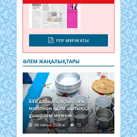
PDF МҰРАҒАТЫ
ӘЛЕМ ЖАҢАЛЫҚТАРЫ
БҰҰ дабыл қақты: Тағы 50
миллион адам аштыққа
ұшырауы мүмкін
06 тамыз 2026 ж.
73