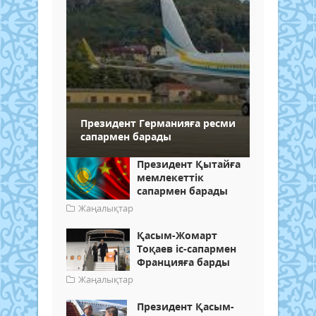
Президент Германияға ресми
сапармен барады
Президент Қытайға
мемлекеттік
сапармен барады
Жаңалықтар
Қасым-Жомарт
Тоқаев іс-сапармен
Францияға барды
Жаңалықтар
Президент Қасым-