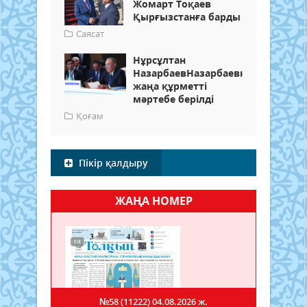
Жомарт Тоқаев
Қырғызстанға барды
Саясат
Нұрсұлтан
НазарбаевНазарбаевқа
жаңа құрметті
мәртебе берілді
Қоғам
Пікір қалдыру
ЖАҢА НОМЕР
№58 (11222)
04.08.2026 ж.