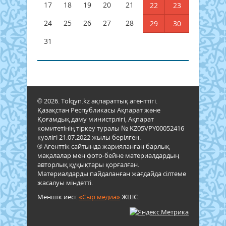
17
18
19
20
21
22
23
24
25
26
27
28
29
30
31
© 2026. Tolqyn.kz ақпараттық агенттігі.
Қазақстан Республикасы Ақпарат және
Қоғамдық даму министрлігі, Ақпарат
комитетінің тіркеу туралы № KZ05VPY00052416
куәлігі 21.07.2022 жылы берілген.
® Агенттік сайтында жарияланған барлық
мақалалар мен фото-бейне материалдардың
авторлық құқықтары қорғалған.
Материалдарды пайдаланған жағдайда сілтеме
жасалуы міндетті.
Меншік иесі:
«Сыр медиа»
ЖШС.