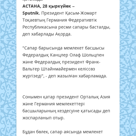
АСТАНА, 28 қыркүйек –
Sputnik.
Президент Қасым-Жомарт
Тоқаевтың Германия Федеративтік
Республикасына ресми сапары басталды,
деп хабарлады Ақорда.
"Сапар барысында мемлекет басшысы
Федералдық Канцлер Олаф Шольцпен
және Федералдық президент Франк-
Вальтер Штайнмайермен келіссөз
жүргізеді", - деп жазылған хабарламада.
Сонымен қатар президент Орталық Азия
және Германия мемлекеттері
басшыларының кездесуіне қатысады деп
жоспарланып отыр.
Бұдан бөлек, сапар аясында мемлекет