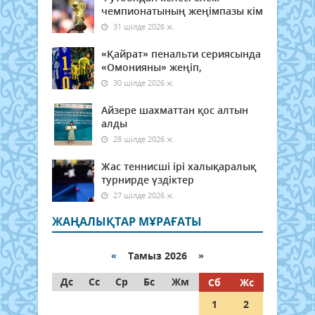
чемпионатының жеңімпазы кім
31 шілде 2026 ж.
«Қайрат» пенальти сериясында
«Омонияны» жеңіп,
30 шілде 2026 ж.
Айзере шахматтан қос алтын
алды
28 шілде 2026 ж.
Жас теннисші ірі халықаралық
турнирде үздіктер
27 шілде 2026 ж.
ЖАҢАЛЫҚТАР МҰРАҒАТЫ
«
Тамыз 2026 »
Дс
Сс
Ср
Бс
Жм
Сб
Жс
1
2