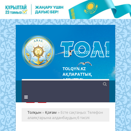
TOLQYN.KZ
АҚПАРАТТЫҚ
АГЕНТТІГІ
Толқын
»
Қоғам
» Есте сақтаңыз: Телефон
алаяқтарына алданбаудың 6 тәсілі