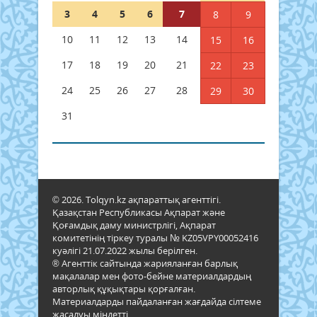
3
4
5
6
7
8
9
10
11
12
13
14
15
16
17
18
19
20
21
22
23
24
25
26
27
28
29
30
31
© 2026. Tolqyn.kz ақпараттық агенттігі.
Қазақстан Республикасы Ақпарат және
Қоғамдық даму министрлігі, Ақпарат
комитетінің тіркеу туралы № KZ05VPY00052416
куәлігі 21.07.2022 жылы берілген.
® Агенттік сайтында жарияланған барлық
мақалалар мен фото-бейне материалдардың
авторлық құқықтары қорғалған.
Материалдарды пайдаланған жағдайда сілтеме
жасалуы міндетті.