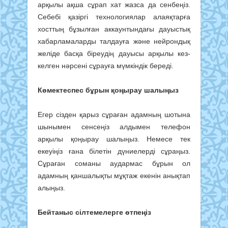
арқылы ақша сұрап хат жазса да сенбеңіз.
Себебі қазіргі технологиялар алаяқтарға
хосттың бұзылған аккаунтындағы дауыстық
хабарламаларды талдауға және нейрондық
желіде басқа біреудің дауысы арқылы кез-
келген нәрсені сұрауға мүмкіндік береді.
Көмектеспес бұрын қоңырау шалыңыз
Егер сізден қарыз сұраған адамның шотына
шынымен сенсеңіз алдымен телефон
арқылы қоңырау шалыңыз. Немесе тек
екеуіңіз ғана білетін дүниелерді сұраңыз.
Сұраған соманы аудармас бұрын ол
адамның қаншалықты мұқтаж екенін анықтап
алыңыз.
Бейтаныс сілтемелерге өтпеңіз