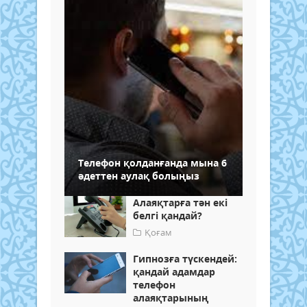
Телефон қолданғанда мына 6
әдеттен аулақ болыңыз
Алаяқтарға тән екі
белгі қандай?
Қоғам
Гипнозға түскендей:
қандай адамдар
телефон
алаяқтарының