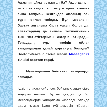
Адамнан айла артылған ба? Ақылдының
өзін сан соқтырып кетуге арам жолмен
ақша тапқысы келгендер айланың сан
түрін ойлап табады. Бұл мәселенің
бастау алғанына біраз уақыт болса да,
алаяқтардың да айласы технолгияның
тың жетістіктерімен өзгеріп отырады.
Тонаудың түрлі тәсілін ойлап
тапқандардан қалай қорғануға болады?
Doctorpiter-ге сілтеме жасап
Massaget.kz
тілшісі зерттеп көрді.
Мүмкіндігінше бейтаныс нөмірлерді
алмаңыз
Қазіргі этикаға сүйенсек бейтаныс адам сізге
қоңырау шалмас бұрын қандай да бір
мессенджерде хабарлама жібереді. Алайда
адам жұмыс іздеп түйіндемесін жіберген