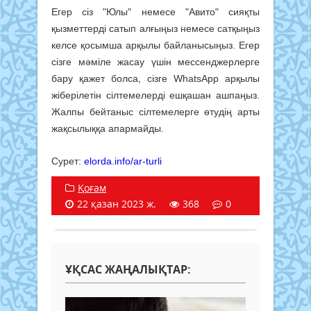
Егер сіз "Юлы" немесе "Авито" сияқты
қызметтерді сатып алғыңыз немесе сатқыңыз
келсе қосымша арқылы байланысыңыз. Егер
сізге мәміле жасау үшін мессенджерлерге
бару қажет болса, сізге WhatsApp арқылы
жіберілетін сілтемелерді ешқашан ашпаңыз.
Жалпы бейтаныс сілтемелерге өтудің арты
жақсылыққа апармайды.
Сурет:
elorda.info/ar-turli
Қоғам
22 қазан 2023 ж.
368
0
ҰҚСАС ЖАҢАЛЫҚТАР: