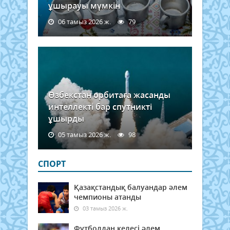
ұшырауы мүмкін
06 тамыз 2026 ж.
79
Өзбекстан орбитаға жасанды
интеллекті бар спутникті
ұшырды
05 тамыз 2026 ж.
98
СПОРТ
Қазақстандық балуандар әлем
чемпионы атанды
03 тамыз 2026 ж.
Футболдан келесі әлем