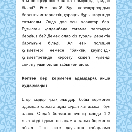
аты-жөніңізді және карта нөміріңізді қайдан
біледі? Өте оңай! Бұл дерекқорлардың
барлығы интернеттің қараңғы бұрыштарында
сатылады. Онда дәл осы алаяқтар бар.
Бұзылған қолданбада тағамға тапсырыс
бердіңіз бе? Демек олар сіз туралы деректің
барлығын біледі. Ал өзін полиция
қызметкері" немесе "банктің қауіпсіздік
қызметі"ретінде көрсету сіздегі күмәнді
сейілту үшін ойлап табылған айла.
Көптен бері көрмеген адамдарға ақша
аудармаңыз
Егер сіздер ұзақ жылдар бойы көрмеген
адамдар қарызға ақша сұрап хат жазса - бұл
алаяқ. Ондай болмаған күннің өзінде 1-2
жыл сізді іздемеген адамға қарыз бермеген
абзал. Тіпті сізге дауыстық хабарлама