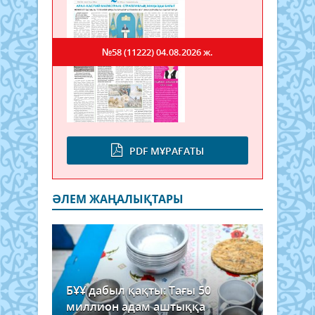
№58 (11222)
04.08.2026 ж.
PDF МҰРАҒАТЫ
ӘЛЕМ ЖАҢАЛЫҚТАРЫ
БҰҰ дабыл қақты: Тағы 50
миллион адам аштыққа