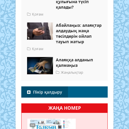
қулығына түсіп
қалады?
Қоғам
Абайлаңыз: алаяқтар
алдаудың жаңа
тәсілдерін ойлап
тауып жатыр
Қоғам
Алаяққа алданып
қалмаңыз
Жаңалықтар
Пікір қалдыру
ЖАҢА НОМЕР