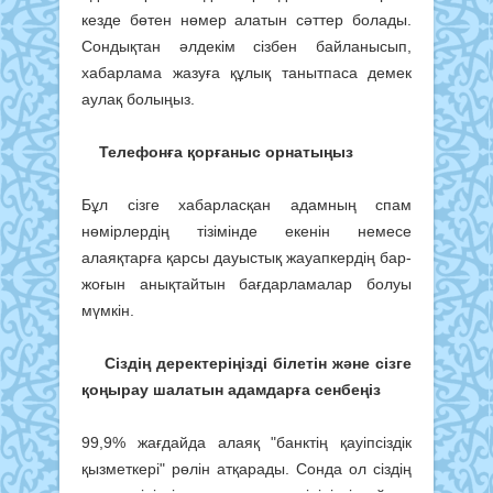
кезде бөтен нөмер алатын сәттер болады.
Сондықтан әлдекім сізбен байланысып,
хабарлама жазуға құлық танытпаса демек
аулақ болыңыз.
Телефонға қорғаныс орнатыңыз
Бұл сізге хабарласқан адамның спам
нөмірлердің тізімінде екенін немесе
алаяқтарға қарсы дауыстық жауапкердің бар-
жоғын анықтайтын бағдарламалар болуы
мүмкін.
Сіздің деректеріңізді білетін және сізге
қоңырау шалатын адамдарға сенбеңіз
99,9% жағдайда алаяқ "банктің қауіпсіздік
қызметкері" рөлін атқарады. Сонда ол сіздің