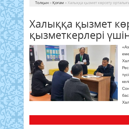
Толқын
»
Қоғам
» Халыққа қызмет көрсету орталығы
Халыққа қызмет кө
қызметкерлері үшін
«Аз
ем
Ха
Ре
түс
кел
Сон
бас
Хал