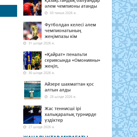
Қазақстандық балуандар
әлем чемпионы атанды
03 тамыз 2026 ж.
Футболдан келесі әлем
чемпионатының
жеңімпазы кім
31 шілде 2026 ж.
«Қайрат» пенальти
сериясында «Омонияны»
жеңіп,
30 шілде 2026 ж.
Айзере шахматтан қос
алтын алды
28 шілде 2026 ж.
Жас теннисші ірі
халықаралық турнирде
үздіктер
27 шілде 2026 ж.