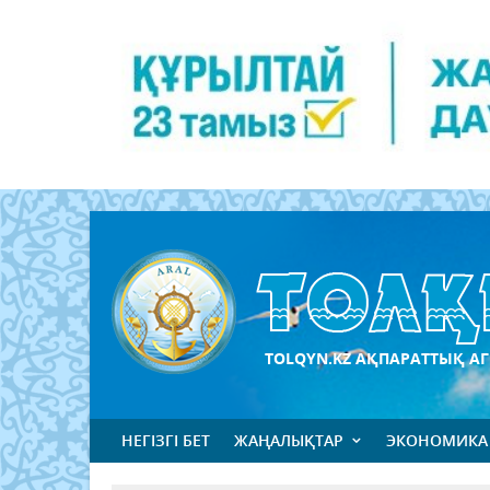
TOLQYN.KZ АҚПАРАТТЫҚ АГ
НЕГІЗГІ БЕТ
ЖАҢАЛЫҚТАР
ЭКОНОМИКА