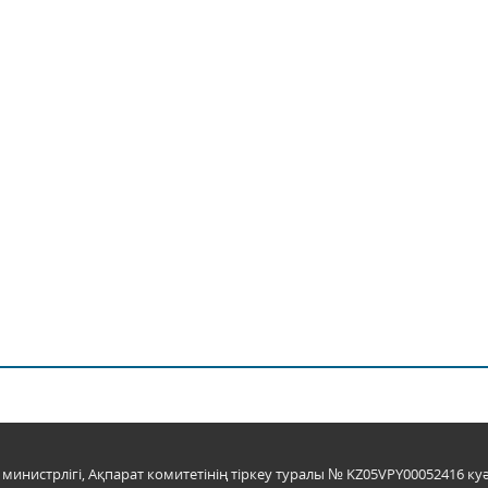
инистрлігі, Ақпарат комитетінің тіркеу туралы № KZ05VPY00052416 куә