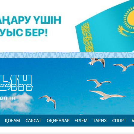
ЕНТТІГІ
ҚОҒАМ
САЯСАТ
ОҚИҒАЛАР
ӘЛЕМ
ТАРИХ
СПОРТ