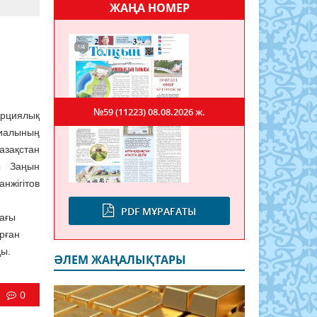
ЖАҢА НОМЕР
і
№59 (11223)
08.08.2026 ж.
ерциялық
иалының
зақстан
ы Заңын
нжігітов
PDF МҰРАҒАТЫ
тағы
рған
ды.
ӘЛЕМ ЖАҢАЛЫҚТАРЫ
0