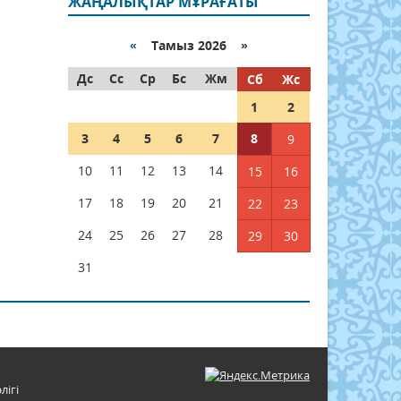
ЖАҢАЛЫҚТАР МҰРАҒАТЫ
«
Тамыз 2026 »
Дс
Сс
Ср
Бс
Жм
Сб
Жс
1
2
3
4
5
6
7
8
9
10
11
12
13
14
15
16
17
18
19
20
21
22
23
24
25
26
27
28
29
30
31
лігі