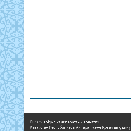
© 2026. Tolqyn.kz ақпараттық агенттігі.
Қазақстан Республикасы Ақпарат және Қоғамдық даму м