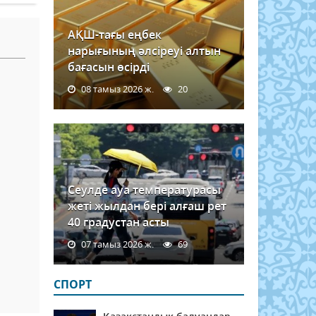
АҚШ-тағы еңбек
нарығының әлсіреуі алтын
бағасын өсірді
08 тамыз 2026 ж.
20
Сеулде ауа температурасы
жеті жылдан бері алғаш рет
40 градустан асты
07 тамыз 2026 ж.
69
СПОРТ