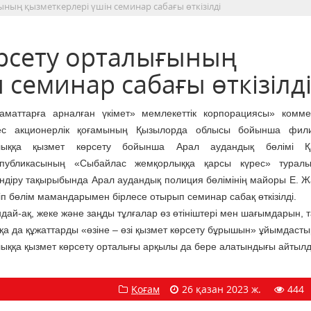
ның қызметкерлері үшін семинар сабағы өткізілді
рсету орталығының
 семинар сабағы өткізілд
аматтарға арналған үкімет» мемлекеттік корпорациясы» комм
ес акционерлік қоғамының Қызылорда облысы бойынша фил
лыққа қызмет көрсету бойынша Арал аудандық бөлімі Қа
спубликасының «Сыбайлас жемқорлыққа қарсы күрес» турал
індіру тақырыбында Арал аудандық полиция бөлімінің майоры Е. Жа
іп бөлім мамандарымен бірлесе отырып семинар сабақ өткізілді.
дай-ақ, жеке және заңды тұлғалар өз өтініштері мен шағымдарын, 
қа да құжаттарды «өзіне – өзі қызмет көрсету бұрышын» ұйымдасты
ыққа қызмет көрсету орталығы арқылы да бере алатындығы айтыл
Қоғам
26 қазан 2023 ж.
444